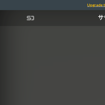
Upgrade t
サ