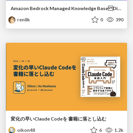
Amazon Bedrock Managed Knowledge Base Dive Deep
ren8k
0
390
変化の早いClaude Codeを 書籍に落とし込む
oikon48
6
1.2k