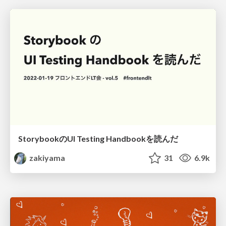
StorybookのUI Testing Handbookを読んだ
zakiyama
31
6.9k