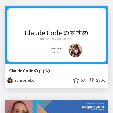
Claude Code のすすめ
schroneko
67
230k