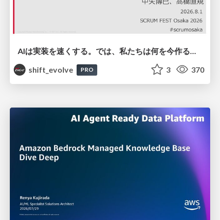
AIは実装を速くする。では、私たちは何を今作るべきか？－立場を越えてリリースに向き合ったチーム開発の実践 / 20260801 Hiromi Nakaya and Naoki Takahashi
shift_evolve
3
370
PRO