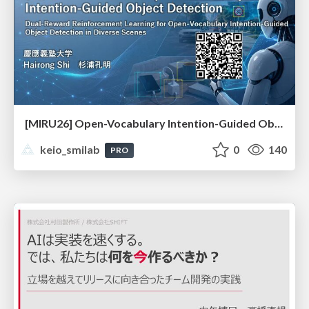
[MIRU26] Open-Vocabulary Intention-Guided Object Detection in Diverse Scenes
keio_smilab
0
140
PRO