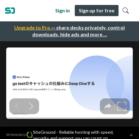
Sign in
Sign up for free
Upgrade to Pro
— share decks privately, control
downloads, hide ads and more …
SiteGround - Reliable hosting with speed,
·
→
SPONSORED
security, and support you can count on.