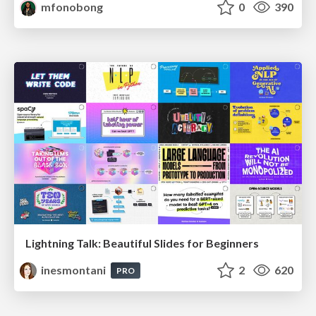
mfonobong
0
390
Lightning Talk: Beautiful Slides for Beginners
inesmontani
2
620
PRO