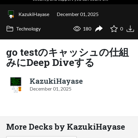
KazukiHayase
December 01, 2025
Technology
180
0
go testのキャッシュの仕組
みにDeep Diveする
KazukiHayase
December 01, 2025
More Decks by KazukiHayase