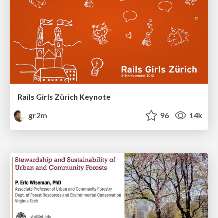
Rails Girls Zürich Keynote
gr2m
96
14k