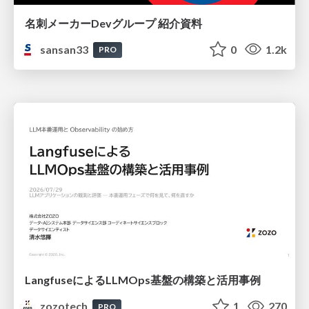
名刺メーカーDevグループ 紹介資料
sansan33
0
1.2k
PRO
LangfuseによるLLMOps基盤の構築と活用事例
zozotech
1
270
PRO