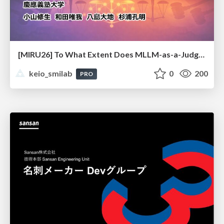
[MIRU26] To What Extent Does MLLM-as-a-Judge Exhibit Cross-Model Preference Bias?
keio_smilab
0
200
PRO