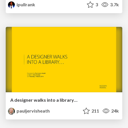
ipullrank
3
3.7k
A designer walks into a library…
pauljervisheath
211
24k