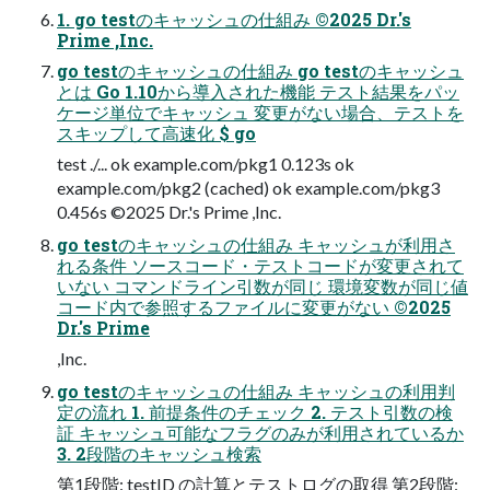
1. go testのキャッシュの仕組み ©2025 Dr.'s
Prime ,Inc.
go testのキャッシュの仕組み go testのキャッシュ
とは Go 1.10から導入された機能 テスト結果をパッ
ケージ単位でキャッシュ 変更がない場合、テストを
スキップして高速化 $ go
test ./... ok example.com/pkg1 0.123s ok
example.com/pkg2 (cached) ok example.com/pkg3
0.456s ©2025 Dr.'s Prime ,Inc.
go testのキャッシュの仕組み キャッシュが利用さ
れる条件 ソースコード・テストコードが変更されて
いない コマンドライン引数が同じ 環境変数が同じ値
コード内で参照するファイルに変更がない ©2025
Dr.'s Prime
,Inc.
go testのキャッシュの仕組み キャッシュの利用判
定の流れ 1. 前提条件のチェック 2. テスト引数の検
証 キャッシュ可能なフラグのみが利用されているか
3. 2段階のキャッシュ検索
第1段階: testID の計算とテストログの取得 第2段階: