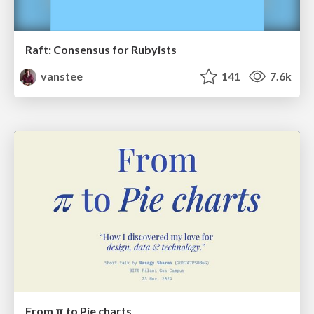
Raft: Consensus for Rubyists
vanstee
141
7.6k
From π to Pie charts