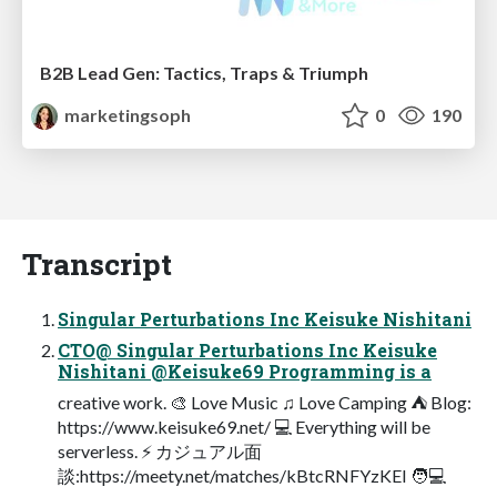
B2B Lead Gen: Tactics, Traps & Triumph
marketingsoph
0
190
Transcript
Singular Perturbations Inc Keisuke Nishitani
CTO@ Singular Perturbations Inc Keisuke
Nishitani @Keisuke69 Programming is a
creative work. 🎨 Love Music ♫ Love Camping ⛺ Blog:
https://www.keisuke69.net/ 💻 Everything will be
serverless. ⚡ カジュアル⾯
談:https://meety.net/matches/kBtcRNFYzKEI 🧑💻