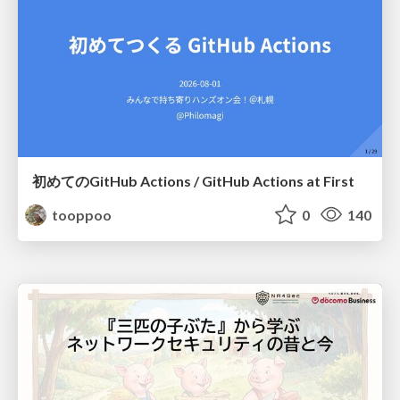
初めてのGitHub Actions / GitHub Actions at First
tooppoo
0
140