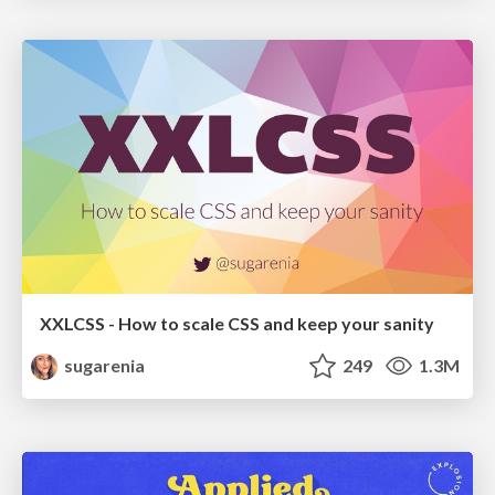
XXLCSS - How to scale CSS and keep your sanity
sugarenia
249
1.3M