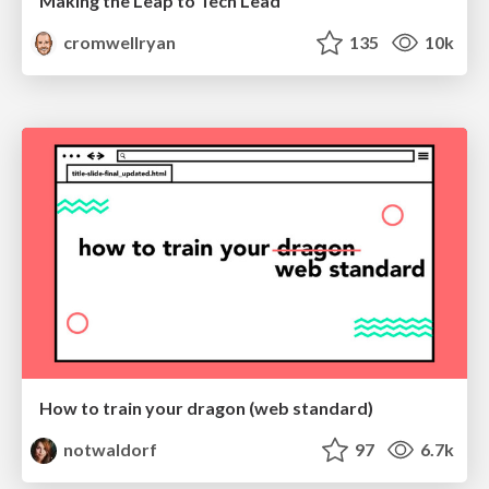
Making the Leap to Tech Lead
cromwellryan
135
10k
How to train your dragon (web standard)
notwaldorf
97
6.7k