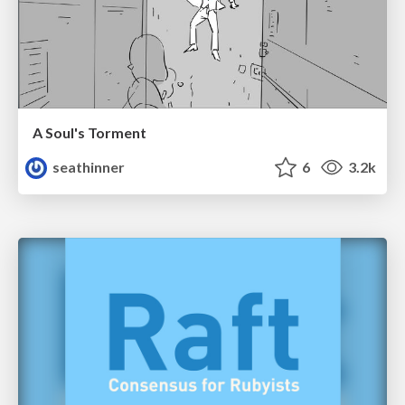
A Soul's Torment
seathinner
6
3.2k