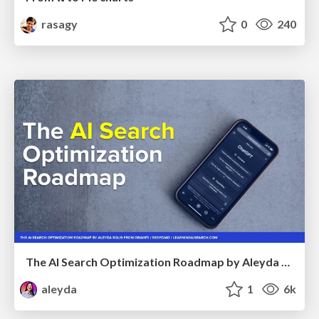
rasagy
0
240
The AI Search Optimization Roadmap by Aleyda Solis
aleyda
1
6k