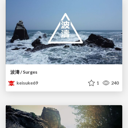
波濤 / Surges
keisuke69
1
240