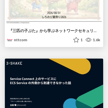
『三匹の子ぶた』から学ぶネットワークセキュリティの昔と今 / Network Security: Then and Now Through the Lens of The Three Little Pigs
nttcom
1
1.6k