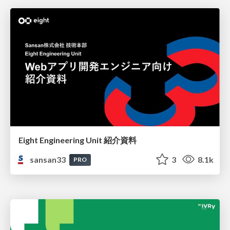
Eight Engineering Unit 紹介資料
sansan33
3
8.1k
PRO