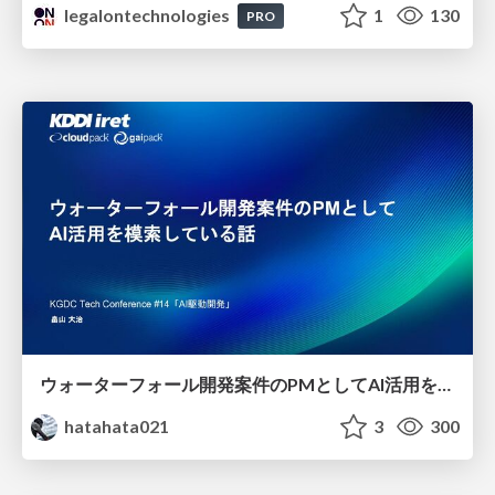
legalontechnologies
1
130
PRO
ウォーターフォール開発案件のPMとしてAI活用を模索している話
hatahata021
3
300