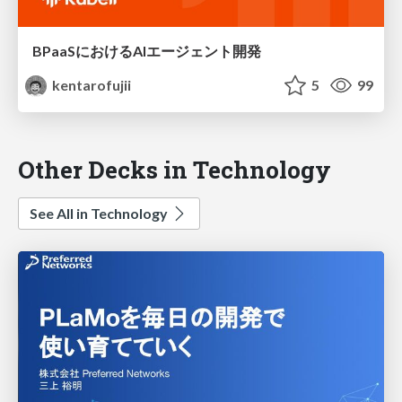
BPaaSにおけるAIエージェント開発
kentarofujii
5
99
Other Decks in Technology
See All in Technology