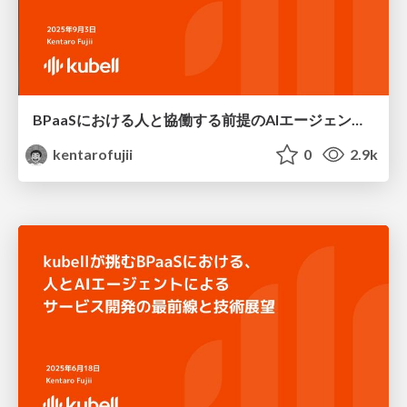
BPaaSにおける人と協働する前提のAIエージェント-AWS登壇資料
kentarofujii
0
2.9k