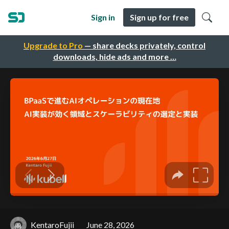
Sign in
Sign up for free
Upgrade to Pro
— share decks privately, control
downloads, hide ads and more …
KentaroFujii
June 28, 2026