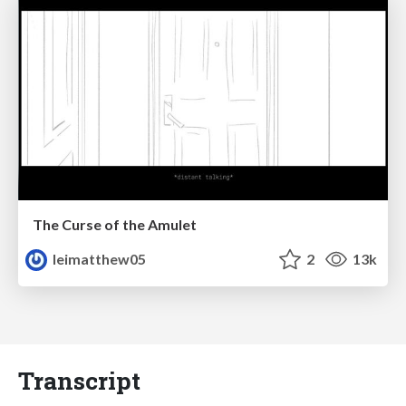
The Curse of the Amulet
leimatthew05
2
13k
Transcript