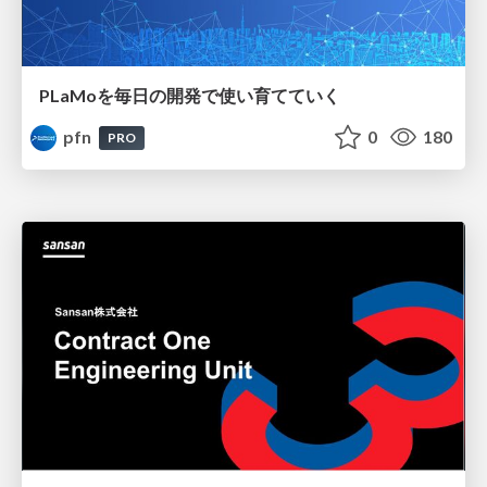
PLaMoを毎日の開発で使い育てていく
pfn
0
180
PRO