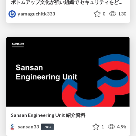
ボトムアップ文化が強い組織で セキュリティをどう根付かせていくかの現在進行形の話 / Making Security Stick in a Bottom-Up Organization
yamaguchitk333
0
130
Sansan Engineering Unit 紹介資料
sansan33
1
4.9k
PRO