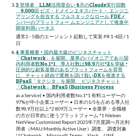
3 登壇者 LLM活用度合い 6月のClaude実行回数
9,000回 ビズ・ドメインエキスパート・ エンジニ
アリングを担当する フルスタックなロール FDEメ
ンバーのプラットフォー ムエンジニアとして推進中
開発利用ハーネス
通常2 - 5個のエージェント起動して実装 PR 1-4回 / 1
日
4 事業概要 • 国内最大級のビジネスチャット
「Chatwork」を展開。業界のパイオニアであり国
内利用者数No.1*1、導入社数は98.9万社*2を突破 •
圧倒的な顧客基盤のあるプラットフォームを背景
に、チャット経由で業務を請け負いDXを推進する
BPaaS「タクシタ」を展開 ビジネスチャット
「Chatwork」 BPaaS (Business Process
as a Service) • 国内利用者数No.1*1 有料ユーザーの
97%が中小企業ユーザー • 日本の1/5を占める導入社
数98.9万社以上*2 809万ユーザー • 全業界・全職種
の方が日常的に使うプラットフォーム *1 Nielsen
NetView Customized Report 2025年7月度調べ月次利
用者（MAU:Monthly Active User）調査。 調査対象
はChatwork、Microsoft Teams、Slack、LINE