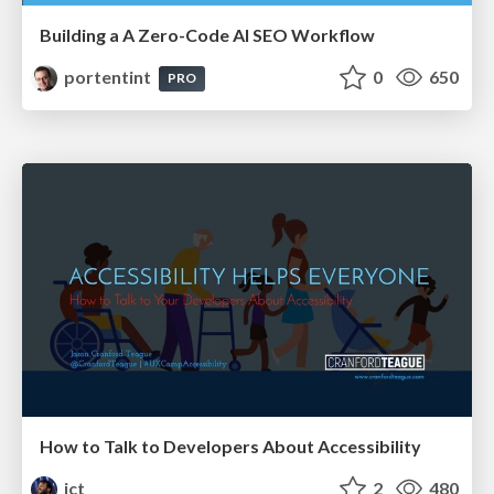
Building a A Zero-Code AI SEO Workflow
portentint
0
650
PRO
How to Talk to Developers About Accessibility
jct
2
480