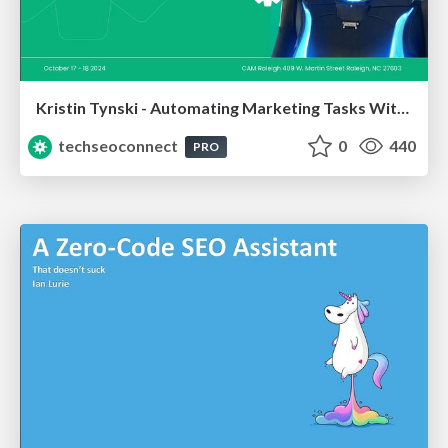
Kristin Tynski - Automating Marketing Tasks With AI
techseoconnect
0
440
PRO