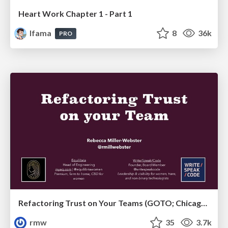
Heart Work Chapter 1 - Part 1
lfama
8
36k
PRO
Refactoring Trust on Your Teams (GOTO; Chicago 2020)
rmw
35
3.7k