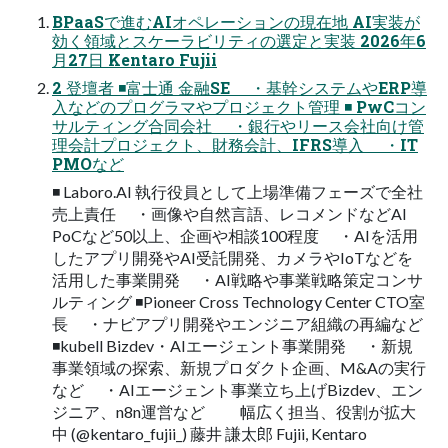
BPaaSで進むAIオペレーションの現在地 AI実装が
効く領域とスケーラビリティの選定と実装 2026年6
月27日 Kentaro Fujii
2 登壇者 ◾富士通 金融SE ・基幹システムやERP導
入などのプログラマやプロジェクト管理 ◾ PwCコン
サルティング合同会社 ・銀行やリース会社向け管
理会計プロジェクト、財務会計、IFRS導入 ・IT
PMOなど
◾ Laboro.AI 執行役員として上場準備フェーズで全社
売上責任 ・画像や自然言語、レコメンドなどAI
PoCなど50以上、企画や相談100程度 ・AIを活用
したアプリ開発やAI受託開発、カメラやIoTなどを
活用した事業開発 ・AI戦略や事業戦略策定コンサ
ルティング ◾Pioneer Cross Technology Center CTO室
長 ・ナビアプリ開発やエンジニア組織の再編など
◾kubell Bizdev・AIエージェント事業開発 ・新規
事業領域の探索、新規プロダクト企画、M&Aの実行
など ・AIエージェント事業立ち上げBizdev、エン
ジニア、n8n運営など 幅広く担当、役割が拡大
中 (@kentaro_fujii_) 藤井 謙太郎 Fujii, Kentaro