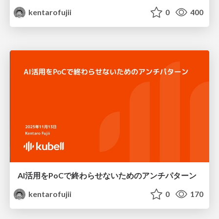
kentarofujii
0
400
AI活用をPoCで終わらせないためのアンチパターン
kentarofujii
0
170