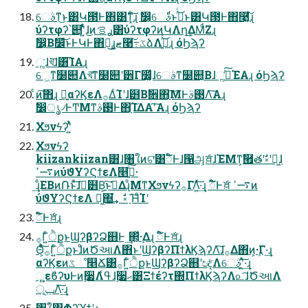
େࣄͳ͜ͱ͸Կ౓Ͱ΋͸ͳ͓͋͠͏ɻ ࣗ෼͕େࣄͩͱࢥͬͨ͜ͱ͸Կ౓Ͱ΋࿩͓͋͠͏ɻ
ύʔτφʔ՝୊ʹ͍ͭͯɺ͜ͷࢪࡦ͸ύʔτφʔͷԿΛղܾ͢ΔΜͩΖ͏ɻ
ࣗ෼͔Βࣗ෼͝ͱͰԿͰ΋ฉ͜͏ɻ͓ޓ͍࿩͠߹͏ػձΛ࡞͍ͬͯ͜͏ɻ όϦϡʔ
ૣ͘ɺখ͘͞ɺ͸͡ΊΑ͏ɻ
େ͖ͳ໰୊Λখ͞ͳ໰୊ʹ੾Γ෼͚ͯɺେࣄͳ໰୊͔Βɺૣ͘ࢼͯ͠ΈΑ͏ɻ όϦϡʔ
ͨͷ͠΋͏ɻ ྑ͍αʔϏεΛ࡞ΔͨΊʹɺ๻Βࣗ਎΋ָ͠ΜͰ࢓ࣄΛ͠Α͏ɻ
ࣗ෼ൃ৴ͰͲΜͳ࢓ࣄͰ΋ָ͠ΊΔΑ͏ʹ͠Α͏ɻ όϦϡʔ
Χϧνϟʔʹ͍ͭͯ
Χϧνϟʔ
kiizankiizan͸ɺ৘ใͷଟ͘͸ಁ໌Ͱɺ൑அ͕ެਖ਼ɺΈΜͳ͕ࣗ཯తʹࣗ༝ʹಈ͖ɺ
࠷ߴͷύϑΥʔϚϯεΛ௥ٻ͍ͯ͠·
͢ɻͦΕΒͷ݁Ռͱͯ͠ɺಇ͘๻Βָ͕͍͠ͱࢥ͑ΔɻͦΜͳΧϧνϟʔ࡞ΓΛ͍ͯ͠·͢ɻ ಁ໌Ͱެਖ਼ ࠷ߴͷ
ύϑΥʔϚϯεΛ ಇ͖΍͘͢ ࣗ༝ ָ͠ΉͨΊʹ
ಁ໌Ͱެਖ਼ɻ
࡞Γ͍ͨੈքͱϢʔβʔՁ஋Ͱ ͢΂͕ܾͯ·Δɻ ಁ໌Ͱެਖ਼ɻ
Θ͕ͨͨͪ͠࡞Γ͍ͨੈքͱɺͦͷԾઆΛ΋ͱʹϢʔβʔΠϯλϏϡʔΛ͠ɺ࡞Δ΋ͷ͕ܾ·Γ·͢ɻ
αʔϏεͷػೳ௥Ճ͸࡞Γ͍ͨੈքͱϢʔβʔՁ஋ʹඥ͔ͮ͘Λେࣄʹ͍ͯ͠·͢ɻ
ૣ͍εϐʔυͰͷ࣮૷Λߟ͑ɺ࣮૷ޙ͸Ξϯέʔτ΍ΠϯλϏϡʔΛ௨͡ɺԾઆΛ
ݕূΛ͠·͢ɻ
৘ใ͸Φʔϓϯʹɻ