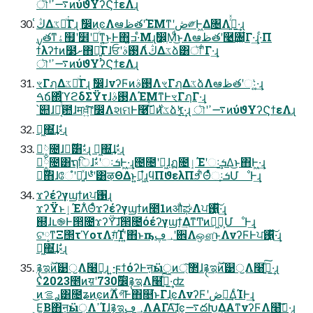
ৗʹ࠷ߴͷύϑΥʔϚϯεΛɻ
ڭ͑Δػձͮ͘Γɻ ࣗ෼ͷֶͼΛఆظతʹΈΜͳʹڞ༗Ͱ͖Δ৔Λ࡞͍ͬͯ·͢ɻ
ϯλʔϯͷ໳ށ΋։͍͓ͯΓɺਓʹ࢓ࣄΛڭ͑Δػձ͸ৗʹ͋Γ·͢ɻ
ৗʹ࠷ߴͷύϑΥʔϚϯεΛɻ
ৼΓฦΔػձͮ͘Γɻ ࣗ෼ɺνʔϜͷ࢓ࣄΛৼΓฦΔػձΛఆظతʹઃ͚͍ͯ·͢ɻ
ࠓճ΍ͬͨϓϩδΣΫτɺ࢓ࣄΛΈΜͳͰৼΓฦΓ·͢ɻ
՝୊ɺྑ͔ͬͨ఺ɺमਖ਼͍ͨ͠෦෼ΛશମͰ࿩͠߹ͬͯ࣍ͷػձʹ׆͔͍ͯ·͢ɻ ৗʹ࠷ߴͷύϑΥʔϚϯεΛɻ
ಇ͖΍͘͢ɺࣗ༝ɻ
ಇ༵͘೔ɺಇ࣌ؒ͘͸ࣗ༝ɻ ಇ͖΍͘͢ɺࣗ༝ɻ
ಇ༵͘೔͸ຖिɺࣗ༝ʹઃܭͰ͖·͢ɻ౔೔ʹಇ͖ɺฏ೔ٳΈʹઃܭ͢Δ͜ͱ΋Ͱ͖·͢ɻ
ಇ࣌ؒ͘΋ɺேํʹಇ͍ͯɺ༦ํʹ͸ऴΘΔͱ͍͏ಇ͖ํɻϥΠϑελΠϧʹ͋Θͤͯઃܭ͕ՄೳͰ͢ɻ
ϫʔέʔγϣϯͷਪ঑ɻ
ϫʔΫͱٳΈΛ͋Θͤͨϫʔέʔγϣϯͷ೥1ͷऔಘΛਪ঑͍ͯ͠·͢ɻ
஍ํɺւ֎Ͱ൒೔ϫʔΫ͠ɺ൒೔όέʔγϣϯ͢ΔͳͲͷಇ͖ํ͕ՄೳͰ͢ɻ
ଟ༷ͳΞ΢τϓοτΛग़ͨ͢Ίʹ͍ͭ΋ͱҧ͏؀ڥʹ਎Λஔ͘͜ͱΛνʔϜͰਪ঑͍ͯ͠·͢ɻ
ಇ͖΍͘͢ɺࣗ༝ɻ
࿑ಇ࣌ؒͷ୹ॖΛ໨ࢦ͢ɻ ͍·ϝϯόʔͰऩӹੑͷ޲্͠ɺ࿑ಇ࣌ؒͷ୹ॖΛ໨ࢦ͍ͯ͠·͢ɻ
ʢ2023೥ͷय़ʹ7࣌ؒ30෼࿑ಇΛ໨ࢦ͍ͯ͠·͢ʣ
͜ͷࢪࡦ͸೔ʑͷֶͼͷ࣌ؒΛগ͠Ͱ΋௕͘ͱΓɺֶͼΛνʔϜʹڞ༗͢ΔͨΊͰ͢ɻ
͜Ε͔Β΋ऩӹੑΛߴΊɺ࿑ಇ؀ڥΛΑΓΑ͘͠ɺֶͼ͕࠷దԽ͢ΔΑ͏ͳνʔϜΛ໨ࢦ͠·͢ɻ