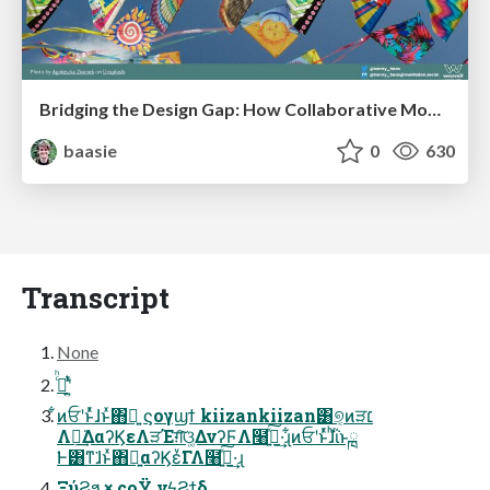
Bridging the Design Gap: How Collaborative Modelling removes blockers to flow between stakeholders and teams @FastFlow conf
baasie
0
630
Transcript
None
ࢲͨͪʹ͍ͭͯ
͋ͷਓʹͱͬͯɺͱͯ΋ྑ͍ ϛογϣϯ kiizankiizan͸୭͔ͷੜ׆
Λྑ͘͢ΔαʔϏεΛੜΈग़͠ଓ͚ΔνʔϜΛ໨ࢦ͍ͯ͠·͢ɻ͋ͷਓʹͱͬͯɺͪΐͬͱྑ
͘Ͱ͸ͳ͘ɺͱͯ΋ྑ͍αʔϏεͮ͘ΓΛ໨ࢦ͍ͯ͠·͢ɻ
ΞύϨϧ × ςοΫ νϟϨϯδ