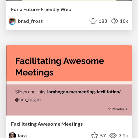
For a Future-Friendly Web
brad_frost
183
10k
Facilitating Awesome Meetings
lara
57
7.1k