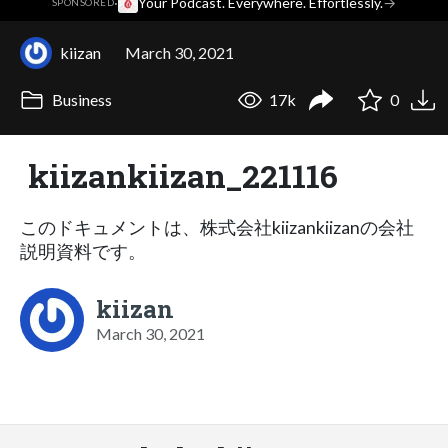
·
Your Podcast. Everywhere. Effortlessly.
→
SPONSORED
kiizan
March 30, 2021
Business
17k
0
kiizankiizan_221116
このドキュメントは、株式会社kiizankiizanの会社
説明資料です。
kiizan
March 30, 2021