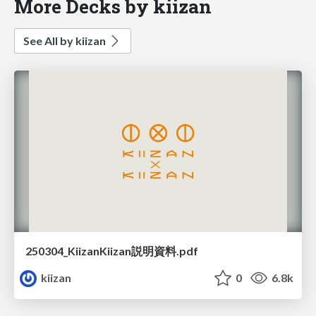
More Decks by kiizan
See All by kiizan
250304_KiizanKiizan説明資料.pdf
kiizan
0
6.8k