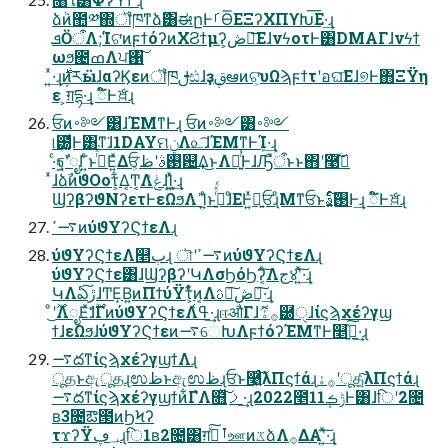
ձٞͷ಺༰΍ॏཁͳձٞ͸ಈըͰࡱӨ͞ΕΞʔΧΠϒԽ͞Ε·͢ɻ
ܦӦऀΛ;͘Ίଟ͘ͷϝϯόʔͷΧϨϯμʔ͕ڞ༗͞ΕɺνϟοτͰ͸DMΑΓɺνϟϯ
ωϧ౤ߘΛਪ঑͠
͍ͯ·͢ɻ݄࣍ͷརӹɺαʔϏεͷॏཁࢦඪɺҙࢥܾఆͷଟ͕͘υΩϡϝϯτʹอଘ͞Εɺ୭Ͱ΋ΞΫη
ε ͕ग़དྷ·͢ɻ ಁ໌Ͱެਖ਼ɻ
ਓͷ࠾༻͸ɺΈΜͳͰɻ ਓͷ࠾༻͸࠾༻
୲౰͚ͩͰ͸ͳ͘ɺ1DAYମݧΛ௨͡ɺΈΜͳͰܾΊ·͢ɻ
·ͨฐࣾʹೖΓ͍ͨͱࢥͬͯ͘Ε͍ͯΔਓ͕࢓ࣄʹظ଴͢Δ͜ͱΛฉ͍ͨ͏͑ͰɺԠืऀͱͱ΋ʹ࿩͠߹ͬ
ͯɺձࣾͷϑΟοτ͕͋Δ͔Ͳ͏͔ΛݟͯɺܾΊ͍͖ͯ·͢ɻ
ϢʔβʔϑΝʔετͰεΩϧΛߴΊ͍ͨͱࢥ͍ͬͯͯɺͦΕͰ͍ͯྑ͍ਓɻͦΜͳਓͱ࢓ࣄ͕͍ͨ͠Ͱ͢ɻ ಁ໌Ͱެਖ਼ɻ
࠷ߴͷύϑΥʔϚϯεΛɻ
ύϑΥʔϚϯεΛ௥ٻɻ ৗʹ࠷ߴͷύϑΥʔϚϯεΛɻ
ύϑΥʔϚϯε͸ɺϢʔβʔʹԿΛσϦόϦʔ͔ͨ͠Λج४ʹ͍ͯ͠·͢ɻ
ԿΛఏڙ͠ɺͲΕ͙Β͍ͷΠϯύΫτ͕͋ͬͨͷ͔Λࢉఆ͠ڞ༗͠·͢ɻ
ͦ͜ʹ࣌ؒΛೖΕͯɺ࣌ؒ͋ͨΓͷύϑΥʔϚϯεΛߟ͑·͢ɻஈऔΓɺ࡞ۀޮ཰ੑɺίϛϡχέʔγϣ
ϯɺεΩϧɺύϑΥʔϚϯεͷ࠷େԽΛϝϯόʔΈΜͳͰ௥ٻ͍ͯ͠·͢ɻ
࠷దͳίϛϡχέʔγϣϯΛɻ
ूதͱඇूதɻಉظͱඇಉظɻਓͱ࿩͍ͨ͠λΠϛϯάɻ࡞ۀʹूத͍ͨ͠λΠϛϯάɻ
࠷దͳίϛϡχέʔγϣϯͷ͋ΓํΛ໛ࡧ͍ͯ͠·͢ɻ2022೥11݄ݱࡏͰ͸ɺिʹ2೔
ʙ3೔ఔ౓ͷϦϞʔ
τϫʔΫ؀ڥɻि1ʙ2೔͸ग़ࣾͯ͠ࡶஊͷػձΛ࡞ΔΑ͏ʹ͍ͯ͠·͢ɻ