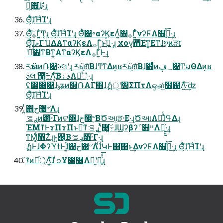
ಇ͖΍͘͢ɺࣗ༝ɻ
Θ͕ͨͨͪ͠ɺָ͠ΉͨΊʹɻ
Θ͕ͨͨͪ͠࡞Γ͍͔ͨͲ͏͔ɻ Θ͕ͨͨͪ͠ɺָ͠ΉͨΊʹɻ Θͨͨͪ͠͸৽αʔϏεΛ͍ͭ͘΋࡞Γ͍͋͛ͯ͘νʔϜΛ໨ࢦ͍ͯ͠·͢ɻ
Θ͕ͨͨͪ͠ɺތΓʹࢥ͑ΔΑ͏ͳαʔϏεΛ࡞Γ͍ͨͱߟ͍͑ͯ·͢ɻ χον͔΋͠Εͳ͍͚ΕͲɺ୭͔ͷੜ׆
ʹແͯ͘͸ͳΒͳ͍Α͏ͳαʔϏεΛ࡞Γ͍ͨͰ͢ɻ
རӹͷ݁Ռ͸ࣄલʹɻ རӹ͕ग़ͨΒɺͲ͏ͳΔͷ͔ʁརӹ͕ग़ͨΒɺ๻ͨͪͷ؀ڥ͸Ͳ͏มΘΔͷ͔ʁ
ࣄલʹ࿩͠߹͍Λ͔ͯ͠ΒࣄۀΛ্ཱͪ͛·͢ɻ
ʢ෼഑͸ɺݸʑͷ੒ՌΑΓ΋ɺެฏੑʹ΢ΣΠτΛஔ͍ͨ෼഑Λ͍ͯ͠·͢ʣ
Θ͕ͨͨͪ͠ɺָ͠ΉͨΊʹɻ
͍ͭ΋޷ح৺Λɻ
ࢪࡦͷ͸͡·Γͷଟ͘͸ɺ޷ح৺͔ΒԾઆ͕ੜ·Ε·͢ɻԾઆΛཱͯͯɺߟ͑Δɻ
ΈΜͳͰϫΠϫΠͱ৽ͨͳࢪࡦʹ͍ͭͯ࿩͠߹͍ɺϢʔβʔʹ՝୊ײΛฉ͍͍͖ͯ·͢ɻ
ͳΜ͔͓ͩ΋͠Ζͦ͏ɻͱ͍͏੠͔Βࢪࡦ͸࢝·Γ·͢ɻ
ެฏͰɺΦʔϓϯͰɺ͍ͭ΋޷ح৺Λ࣋ͬͯɺԿͰ΋ָ͠΋͏ͱ͢ΔνʔϜΛ໨ࢦ͍ͯ͠·͢ɻ Θ͕ͨͨͪ͠ɺָ͠ΉͨΊʹɻ
̌ˠ̍ͷ্ཱͪ͛Λ͍ͨ͠ํɺ ͥͻҰ౓࿩Λฉ͖ʹདྷ͍ͯͩ͘͞ɻ