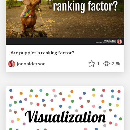
Are puppies a ranking factor?
jonoalderson
1
3.8k