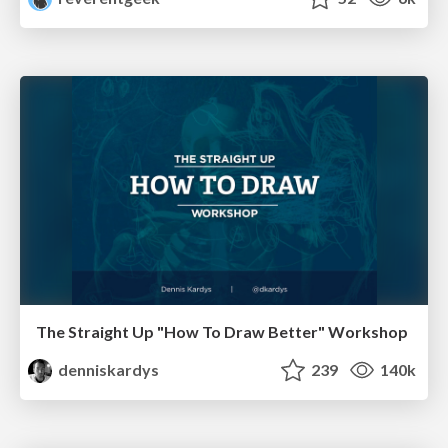
The Straight Up "How To Draw Better" Workshop
denniskardys
239
140k