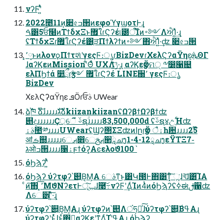
νʔϜʹ͍ͭͯ
2022೥11݄ͷ૊৫ߏ੒ͷεφοϓγϣοτͰ͢ɻ
ࠓ͸5ਓ໨ͷΤϯδχΞͱ޿ใɾϚʔέ୲౰ऀ1໊ͷ࠾༻ΛਐΊ͍ͯ·͢ɻ
ʢΤϯδχΞɾ޿ใɾϚʔέ͸ֶੜΠϯλʔϯͷ࠾༻΋ਐΊ͍ͯ·͢ʣ ૊৫ߏ੒
ɺαʔϏεͷMissionʹ͋Θͤͨ UXΛ࣮ݱ͍ͤͯ͞·͢ɻ αʔϏεӡӦମ੍ ༸෰੡଄
ελΠϦϯά ෺ྲྀɾӡ༻ ޿ใɾϚʔέ LINE઀٬ γεςϜ։ൃ
BizDev
ΧελϚʔαΫηε ܦӦɾਓࣄ UWear
ձࣾ֓ཁ ձ໊ࣾɹɹɹɹɹגࣜձࣾkiizankiizanʢΩʔβϯΩʔβϯʣ
୅දɹɹɹɹɹɹҪ্େี ࢿຊۚɹɹɹɹɹ83,500,000ԁ ʢࢿຊ४උؚۚΉʣ
ࣄۀ಺༰ɹɹɹɹUWearʢϢʔ΢ΣΞʣͷاըɾӡӦ ैۀһ਺ɹɹɹɹ25໊
ॴࡏ஍ɹɹɹɹɹେࡕ෎େࡕࢢ੢ཱ۠ചງ1-4-12ཱചງεΫΤΞ7֊
גओߏ੒ɹɹɹɹ૑ۀϝϯόʔ͓Αͼελοϑ100ˋ
όϦϡʔʹ͍ͭͯ
όϦϡʔ ύʔτφʔ՝୊͔Β͔Μ͕͑Α͏ େࣄͳ͜ͱ͸Կ౓Ͱ΋͸ͳ͓͋͠͏ ૣ͘ɺখ͘͞ɺ͸͡ΊΑ͏
ͨͷ͠΋͏ ͓٬͞ΜϑΝʔετͰݕূ͠ɺ࿩͠߹͏νʔϜʹ͢ΔͨΊͷ4ͭͷόϦϡʔʢߦಈࢦ਑ʣ
Λେ੾ʹ͍ͯ͠·͢ɻ
ύʔτφʔ՝୊͔Β͔Μ͕͑Α͏ɻ ύʔτφʔͷ՝୊Λਂ͘ཧղͯ͠ɺύʔτφʔ՝୊͔Βߟ͑Α͏ɻ
ύʔτφʔʹͱͬͯɺͱͯ΋ྑ͍αʔϏεʹͳΔͨΊʹߟ͑Α͏ɻ όϦϡʔ