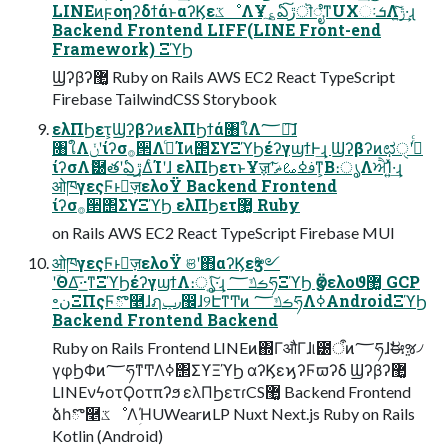
LINEͷϝοηʔδϯάͱαʔϏεػೳΛҰ؏ͯ͠ఏڙ͠ॊೈͳUXઃܭΛ࣮ݱ͍ͯ͠·͢ɻ
Backend Frontend LIFF(LINE Front-end
Framework) ΞϓϦ
Ϣʔβʔ޲͚ Ruby on Rails AWS EC2 React TypeScript
Firebase TailwindCSS Storybook
ελΠϦετ͕ϢʔβʔͷελΠϦϯά৘ใΛ؅ཧ͠ɺ
৘ใΛݩʹίʔσ࡞੒Λߦ͏ͨΊͷ΢ΣϒΞϓϦέʔγϣϯͰ͢ɻ Ϣʔβʔͷಛੑʹ߹ͬͨ
ίʔσΛޮ཰తʹఏڙ͢ΔͨΊʹɺ ελΠϦετͱҰॹʹࢼߦࡨޡ͠ͳ͕Β։ൃΛਐΊ͍ͯ·͢ɻ
ओཁγεςϜͱٕज़ελοΫ Backend Frontend
ίʔσ࡞੒΢ΣϒΞϓϦ ελΠϦετ޲͚ Ruby
on Rails AWS EC2 React TypeScript Firebase MUI
ओཁγεςϜͱٕज़ελοΫ ଞʹ΋αʔϏεӡ༻
ʹؔΘΔ͞·͟·ͳΞϓϦέʔγϣϯΛ։ൃ͍ͯ͠·͢ɻ ࡏݿ؅ཧΞϓϦ ӡӦελοϑ޲͚ GCP
৽نΞΠςϜొ࿥ɺฦ٫ݕ඼ɺ୨ԷͳͲͷ ࡏݿ؅ཧΛߦ͏AndroidΞϓϦ
Backend Frontend Backend
Ruby on Rails Frontend LINEͷ΍ΓऔΓɺ୲౰ऀͷ؅ཧɺࣗಈૹ৴
γφϦΦͷ؅ཧͳͲΛߦ͏΢ΣϒΞϓϦ αʔϏεϗʔϜϖʔδ Ϣʔβʔ޲͚
LINEνϟοτϘοτπʔϧ ελΠϦετɾCS޲͚ Backend Frontend
ձһొ࿥ػೳΛؚΉUWearͷLP Nuxt Next.js Ruby on Rails
Kotlin (Android)