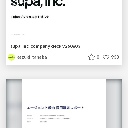
supa, inc. company deck v260803
kazuki_tanaka
0
930