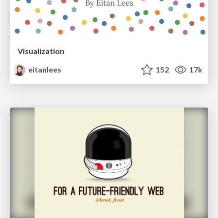
Visualization
eitanlees
152
17k