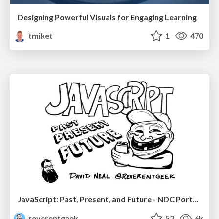
Designing Powerful Visuals for Engaging Learning
tmiket
1
470
JavaScript: Past, Present, and Future - NDC Porto 2020
reverentgeek
52
6k