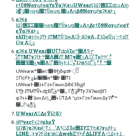
ϝϯζϑΝογϣϯͷαϒεΫαʔϏεʮUWearʢϢʔ΢ΣΞʣʯΛاը
ɺӡӦ͍ͯ͠·͢ɻ෰બͼ͕໘౗ͳਓͷʮ໘ ౗ʯΛղܾ͢ΔϑΝογϣϯαʔϏεͰ͢ɻ
αʔϏε
Ϣʔ΢ΣΞ͸෰બͼ͕໘౗ͳਓͷʮ໘౗ʯΛղܾ͢ΔϝϯζϑΝογϣϯͷαϒ
εΫαʔϏεͰ͢ɻ
ελΠϦετ͕୭ͱɺͲ͜ͰɺͲΜͳਓʹձ͏ͷ͔Λฉ͍ͨ͏͑ͰɺίʔσΛ࡞Γɺʮ͋ͷਓʯʹ࠷దͳ
ίʔσ Λಧ͚·͢ɻ
αʔϏε UWear͸Uʢ͋ͳͨʣͷͨΊͷ༸෰Λߟ͑·
͢ɻ͋ͳ͕ͨͲΜͳγʔϯͰ༸෰Λ࢖͍ɺͲ Μͳҹ৅ʹݟ͍͔ͤͨΛฉ͔͍ͤͯͩ͘͞ɻ ͋ͳͨͷ༻్
΍೰Έ΍ݟ͍ͤͨҹ৅Λฉ͔ͤ ͯ΋Β͏͜ͱͰɺوঁʹ͋ͬͨίʔσΛ͓ಧ ͚͠·͢ɻ ʴ ͋ͳͨ ༸෰
UWearͷ༸෰ͷଟ͘͸ΦϦδφϧͰ੍࡞ͨ͠
ΞΠςϜͰ͢ɻط੡඼ͷ༸෰Ͱ͸ͳ͘ɺ
UWearͰ͸ͻͱΓͻͱΓͷணΔΦέʔδϣϯ
ʢͲ͜ͰɺͲΜͳਓͱʣ͔Βٯࢉͨ͠༸෰࡞ ΓΛ͍ͯ͠·͢ɻ༗໊ͳϝʔΧʔͷσβΠ
φʔͱͱ΋ʹɺணΔମݧ͕΋ͬͱྑ͘ͳΔΑ ͏ʹʮͻͱΓͻͱΓͷணΔγʔϯʹ͋ͬͨ༸
෰࡞ΓʯΛ͍ͯ͠·͢ɻ
UWearΛࢧ͑ΔςΫϊϩδʔ
ओཁγεςϜͱٕज़ελοΫ
Ϣʔβʔ͕αʔϏεͷ͞·͟·ͳػೳΛར༻͢ΔͨΊͷ΢ΣϒΞϓϦέʔγϣϯͰ͢ɻ
LINE্ͰγʔϜϨεʹಈ࡞͢ΔwebΞϓϦͰ͋ΔLIFFΛ࠾༻͢Δ͜ͱͰɺ