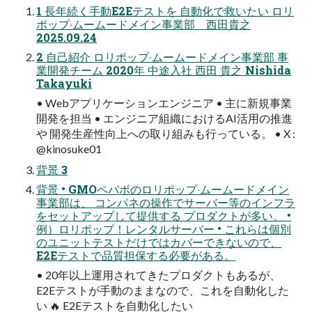
1 ⻑年続く⼿動E2Eテストを ⾃動化で救いたい ロリ
ポップ‧ムームードメイン事業部 ⻄⽥貴之
2025.09.24
2 ⾃⼰紹介 ロリポップ‧ムームードメイン事業部 事
業開発チーム 2020年 中途⼊社 ⻄⽥ 貴之 Nishida
Takayuki
• Webアプリケーションエンジニア • 主に新規事業
開発を担当 • エンジニア組織におけるAI活⽤の推進
や 開発⽣産性向上への取り組みも⾏っている。 • X :
@kinosuke01
背景 3
背景 • GMOペパボのロリポップ‧ムームードメイン
事業部は、 コンパネの操作でサーバー等のインフラ
をセットアップして提供する プロダクトが多い。 •
例）ロリポップ！レンタルサーバー • これらは個別
のユニットテストだけではカバーできないので、
E2Eテストで品質担保する必要がある。
• 20年以上運⽤されてきたプロダクトもあるが、
E2Eテストが⼿動のままなので、これを⾃動化した
い 🔥 E2Eテストを⾃動化したい