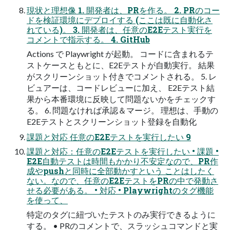
現状と理想像 1. 開発者は、PRを作る。 2. PRのコー
ドを検証環境にデプロイする (ここは既に⾃動化さ
れている)。 3. 開発者は、任意のE2Eテスト実⾏を
コメントで指⽰する。 4. GitHub
Actions で Playwright が起動。 コードに含まれるテ
ストケースともとに、E2Eテストが⾃動実⾏。 結果
がスクリーンショット付きでコメントされる。 5. レ
ビュアーは、コードレビューに加え、 E2Eテスト結
果から本番環境に反映して問題ないかをチェックす
る。 6. 問題なければ承認＆マージ。 理想は、⼿動の
E2Eテストとスクリーンショット登録を⾃動化
課題と対応 任意のE2Eテストを実⾏したい 9
課題と対応：任意のE2Eテストを実⾏したい • 課題 •
E2E⾃動テストは時間もかかり不安定なので、PR作
成やpushと同時に全部動かすという ことはしたく
ない。なので、任意のE2EテストをPRの中で発動さ
せる必要がある。 • 対応 • Playwrightのタグ機能
を使って、
特定のタグに紐づいたテストのみ実⾏できるように
する。 • PRのコメントで、スラッシュコマンドと実