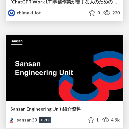
[ChatGPT Work LT]事務作業が苦手な人のための バックオフィスの「半」自動化
chimaki_iot
0
230
Sansan Engineering Unit 紹介資料
sansan33
1
4.9k
PRO