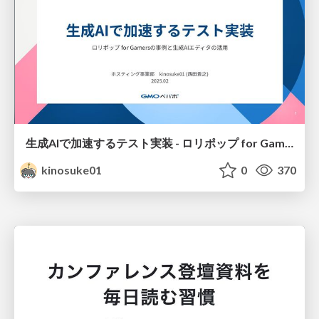
生成AIで加速するテスト実装 - ロリポップ for Gamersの事例と 生成AIエディタの活用
kinosuke01
0
370