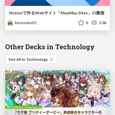
Notionで作るWebサイト「MuuMuu Sites」の裏側
kinosuke01
0
2.8k
Other Decks in Technology
See All in Technology