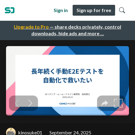
Sign in
Sign up for free
Upgrade to Pro
— share decks privately, control
downloads, hide ads and more …
kinosuke01
September 24, 2025