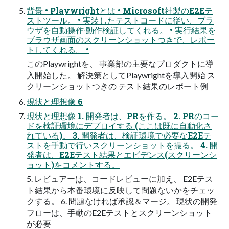
背景 • Playwrightとは • Microsoft社製のE2Eテ
ストツール。 • 実装したテストコードに従い、ブラ
ウザを⾃動操作‧動作検証してくれる。 • 実⾏結果を
ブラウザ画⾯のスクリーンショットつきで、レポー
トしてくれる。 •
このPlaywrightを、 事業部の主要なプロダクトに導
⼊開始した。 解決策としてPlaywrightを導⼊開始 ス
クリーンショットつきの テスト結果のレポート例
現状と理想像 6
現状と理想像 1. 開発者は、PRを作る。 2. PRのコー
ドを検証環境にデプロイする (ここは既に⾃動化さ
れている)。 3. 開発者は、検証環境で必要なE2Eテ
ストを⼿動で⾏いスクリーンショットを撮る。 4. 開
発者は、E2Eテスト結果とエビデンス(スクリーンシ
ョット)をコメントする。
5. レビュアーは、コードレビューに加え、 E2Eテス
ト結果から本番環境に反映して問題ないかをチェッ
クする。 6. 問題なければ承認＆マージ。 現状の開発
フローは、⼿動のE2Eテストとスクリーンショット
が必要