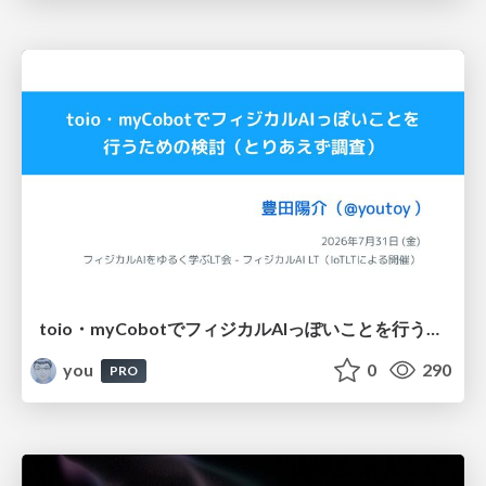
toio・myCobotでフィジカルAIっぽいことを行うための検討（とりあえず調査） / フィジカルAI LT（IoTLTによる開催）
you
0
290
PRO