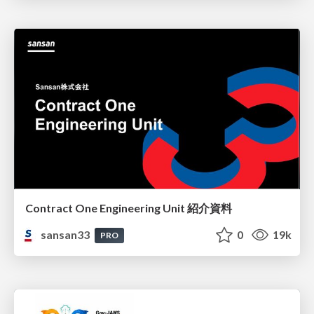
Contract One Engineering Unit 紹介資料
sansan33
0
19k
PRO