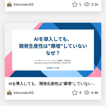
kinosuke01
1
2.1k
AIを導⼊しても、 開発⽣産性は"爆増"していない なぜ？
kinosuke01
4
6.4k