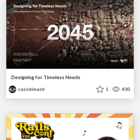
Designing for Timeless Needs
cassininazir
1
430