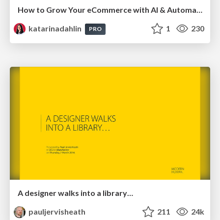
How to Grow Your eCommerce with AI & Automation
katarinadahlin
1
230
PRO
A designer walks into a library…
pauljervisheath
211
24k