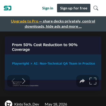
Sign in
Sign up for free
Upgrade to Pro
— share decks privately, control
downloads, hide ads and more …
KintoTech_Dev
May 18, 2026