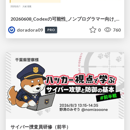
20260608_Codexの可能性_ノンプログラマー向け_大城追記
doradora09
0
760
PRO
サイバー捜査員研修（前半）