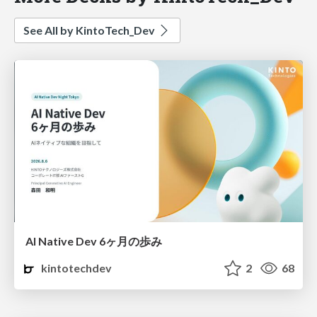
See All by KintoTech_Dev
AI Native Dev 6ヶ月の歩み
kintotechdev
2
68