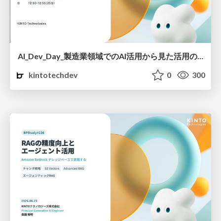
AI_Dev_Day_製造業領域でのAI活用から見た活用の罠と成功に導く実践知.pdf
kintotechdev
0
300