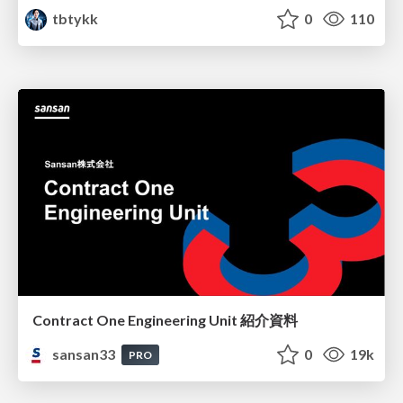
tbtykk
0
110
Contract One Engineering Unit 紹介資料
sansan33
0
19k
PRO