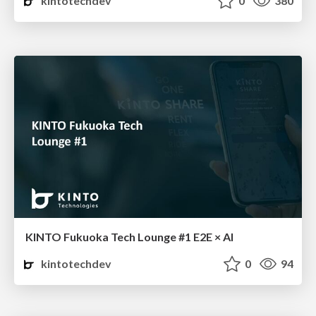
kintotechdev
0
380
KINTO Fukuoka Tech Lounge #1 E2E × AI
kintotechdev
0
94