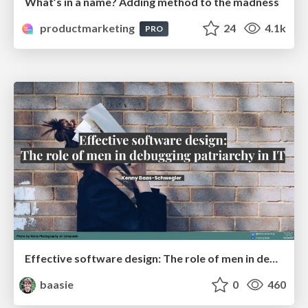
What’s in a name? Adding method to the madness
productmarketing
24
4.1k
PRO
Effective software design: The role of men in debugging patriarchy in IT @ Voxxed Days AMS
baasie
0
460