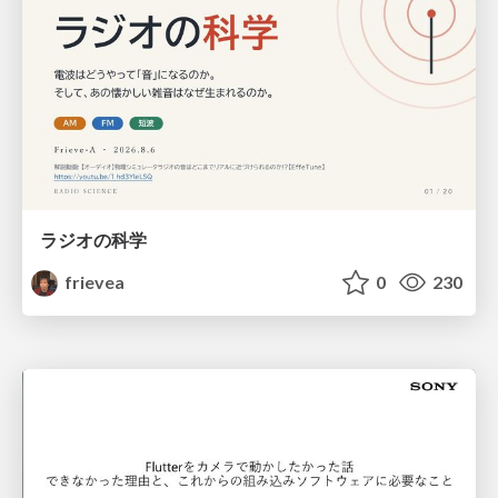
ラジオの科学
frievea
0
230