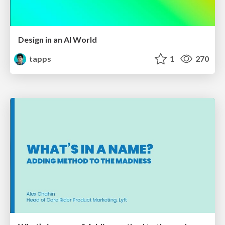
Design in an AI World
tapps
1
270