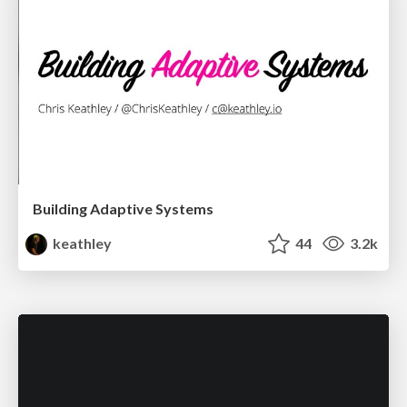
Building Adaptive Systems
keathley
44
3.2k