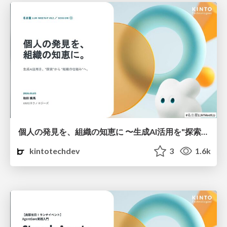
個人の発見を、組織の知恵に 〜生成AI活用を"探索"から"組織の仕組み"へ〜
kintotechdev
3
1.6k