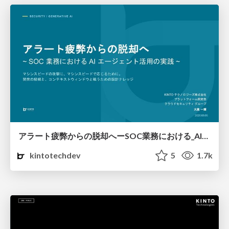
アラート疲弊からの脱却へーSOC業務における_AI_エージェント活用の実践_v2.pdf
kintotechdev
5
1.7k