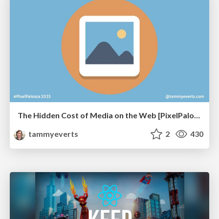
The Hidden Cost of Media on the Web [PixelPalooza 2025]
tammyeverts
2
430