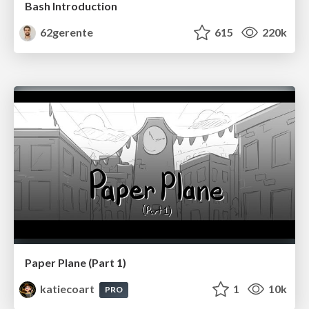
Bash Introduction
62gerente
615
220k
Paper Plane (Part 1)
katiecoart
1
10k
PRO