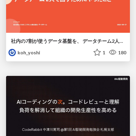
社内の7割が使うデータ基盤を、 データチーム2人で回すためにやったこと
koh_yoshi
1
180