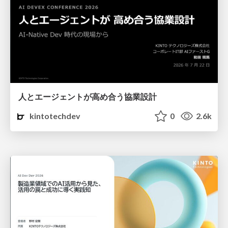
人とエージェントが高め合う協業設計
kintotechdev
0
2.6k