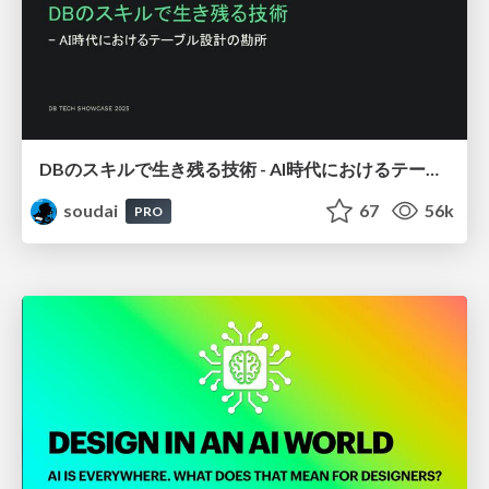
DBのスキルで生き残る技術 - AI時代におけるテーブル設計の勘所
soudai
67
56k
PRO