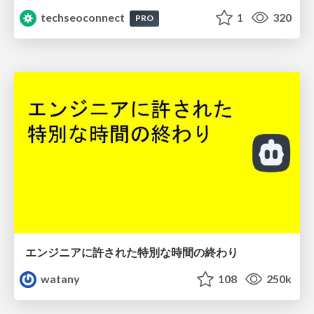
techseoconnect
1
320
PRO
エンジニアに許された特別な時間の終わり
watany
108
250k