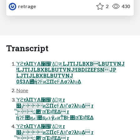
retrage
2
430
Transcript
ϓϩτλΠϓΛ੡඼ʹ͢Δٕज़ LJTIJLBXBLBUTVNJ
!LJTIJLBXBLBUTVNJ!IBDIZEFSNJP
LJTIJLBXBLBUTVNJ
0$3Λ࢖ͬͯήʔϜͷΞΠςϜΛσʔλԽ͢Δ
None
ϓϩτλΠϓΛ੡඼ʹ͢Δٕज़ r
໿ݸͷΞΠςϜΛਖ਼֬ʹσʔλԽ͢Δ r
̍ͭʹ͖ͭඵҎ಺ʹಡΈऔΕΔ r
ήʔϜ಺ͷݴޠ͕೔ຊޠͱӳޠͷͲͪΒͰ΋ಡΈऔΕΔ
ϓϩτλΠϓΛ੡඼ʹ͢Δٕज़ r
໿ݸͷΞΠςϜΛਖ਼֬ʹσʔλԽ͢Δ r
̍ͭʹ͖ͭඵҎ಺ʹಡΈऔΕΔ r