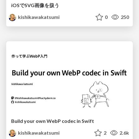
iOSでSVG画像を扱う
kishikawakatsumi
0
250
Build your own WebP codec in Swift
kishikawakatsumi
2
2.6k