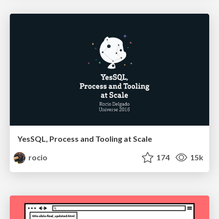
YesSQL, Process and Tooling at Scale
rocio
174
15k