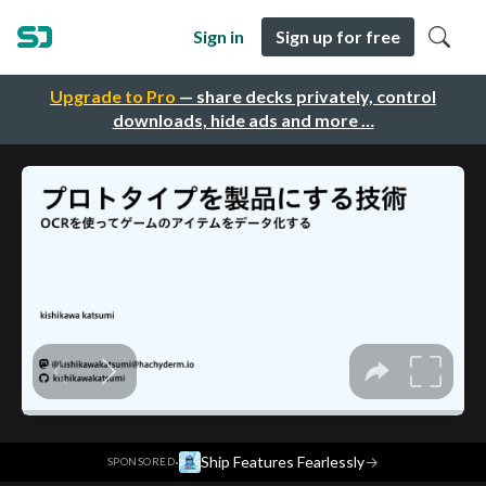
Sign in
Sign up for free
Upgrade to Pro
— share decks privately, control
downloads, hide ads and more …
·
Ship Features Fearlessly
→
SPONSORED