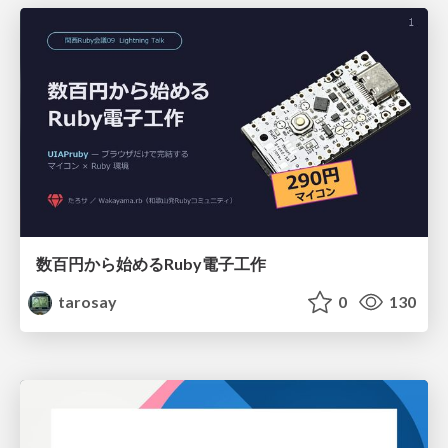
数百円から始めるRuby電子工作
tarosay
0
130