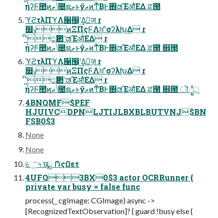
ήʔϜ಺ͷݴޠ͕೔ຊޠͱӳޠͷͲͪΒͰ΋ಡΈऔΕΔ ਫ਼౓
ϓϩτλΠϓΛ੡඼ʹ͢Δٕज़ r
໿ݸͷΞΠςϜΛਖ਼֬ʹσʔλԽ͢Δ r
̍ͭʹ͖ͭඵҎ಺ʹಡΈऔΕΔ r
ήʔϜ಺ͷݴޠ͕೔ຊޠͱӳޠͷͲͪΒͰ΋ಡΈऔΕΔ ਫ਼౓ ଎౓
ϓϩτλΠϓΛ੡඼ʹ͢Δٕज़ r
໿ݸͷΞΠςϜΛਖ਼֬ʹσʔλԽ͢Δ r
̍ͭʹ͖ͭඵҎ಺ʹಡΈऔΕΔ r
ήʔϜ಺ͷݴޠ͕೔ຊޠͱӳޠͷͲͪΒͰ΋ಡΈऔΕΔ ਫ਼౓ ଎౓ ॊೈੑ
4BNQMF$PEF
HJUIVCDPNLJTIJLBXBLBUTVNJ$BN
FSB0$3
None
None
େ͖͞ ৭ छྨ ޮՌςΩετ
4UFQ3BX0$3 actor OCRRunner {
private var busy = false func
process(_ cgImage: CGImage) async ->
[RecognizedTextObservation]? { guard !busy else {