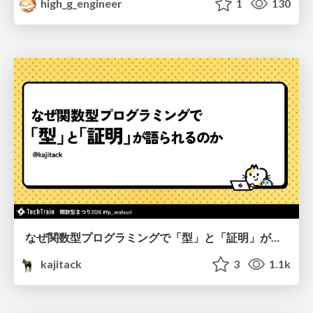
high_g_engineer
1
130
なぜ関数型プログラミングで「型」と「証明」が語られるのか #fp_matsuri
kajitack
3
1.1k