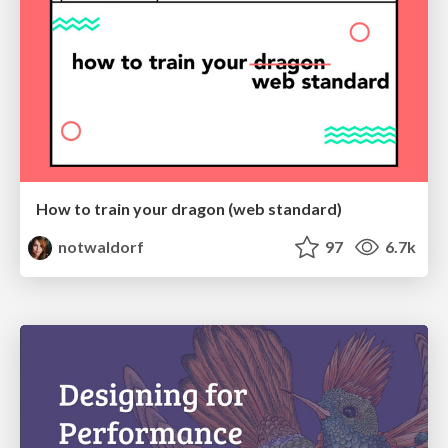
How to train your dragon (web standard)
notwaldorf
97
6.7k