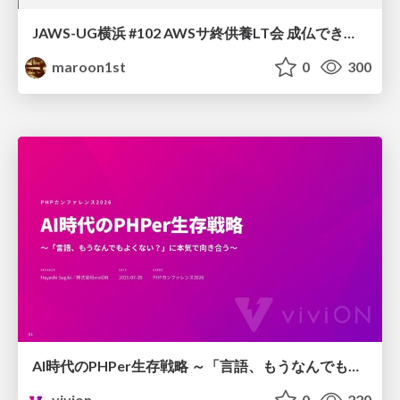
JAWS-UG横浜 #102 AWSサ終供養LT会 成仏できない AWS サービスたち 〜本日、三体供養します〜
maroon1st
0
300
AI時代のPHPer生存戦略 ～「言語、もうなんでもよくない？」に本気で向き合う～
vivion
0
220