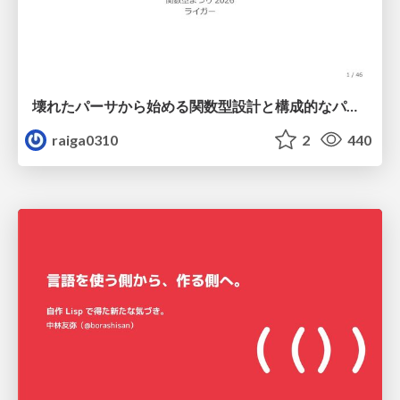
壊れたパーサから始める関数型設計と構成的なパーサ #fp_matsuri
raiga0310
2
440