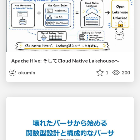
Apache Hive: そしてCloud Native Lakehouseへ
okumin
1
200