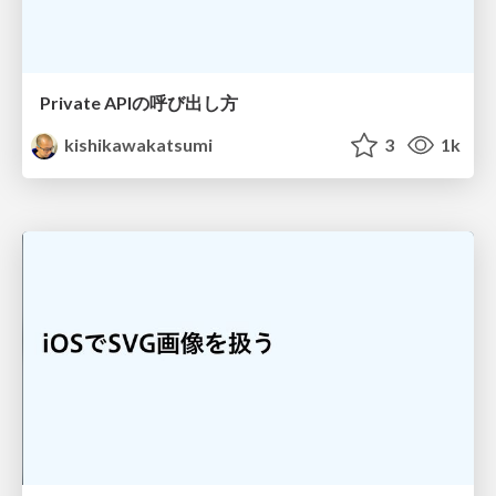
Private APIの呼び出し方
kishikawakatsumi
3
1k