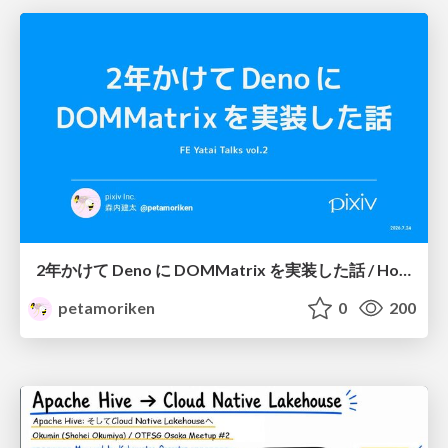
2年かけて Deno に DOMMatrix を実装した話 / How I implemented DOMMatrix in Deno over two years
petamoriken
0
200