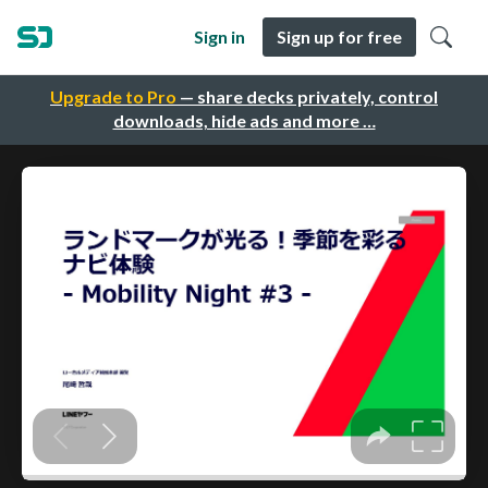
Sign in
Sign up for free
Upgrade to Pro
— share decks privately, control
downloads, hide ads and more …