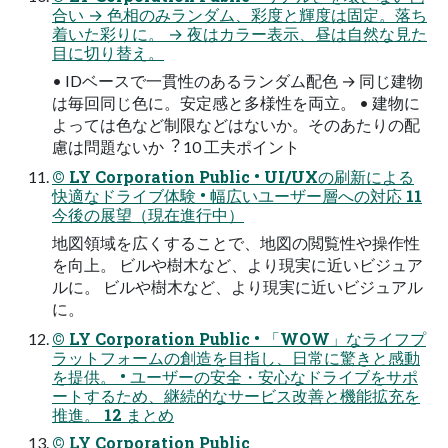
合い → ⾊相のみランダム、彩度と輝度は固定。落ち
着いた彩りに。 → 夜はカラー表⽰、昼は⾃然な⾒た
⽬に切り替え。
• IDベースで⼀貫性のあるランダム配⾊ → 同じ建物
は毎回同じ⾊に。安定感と多様性を両⽴。 • 建物に
よっては⾊など制限などはないか。そのあたりの配
慮は問題ないか︖ 10 ⼯夫ポイント
© LY Corporation Public • UI/UXの刷新による
快適なドライブ体験 • 幅広いユーザー層への対応 11
今後の展望（現在進⾏中）
地図領域を広くすることで、地図の閲覧性や操作性
を向上。 ビルや樹⽊など、より現実に近いビジュア
ルに。 ビルや樹⽊など、より現実に近いビジュアル
に。
© LY Corporation Public • 「WOW」なライフプ
ラットフォームの創造を⽬指し、⽇常に驚きと感動
を提供。 • ユーザーの安全・安⼼なドライブをサポ
ートするため、継続的なサービス改善と機能拡充を
推進。 12 まとめ
© LY Corporation Public