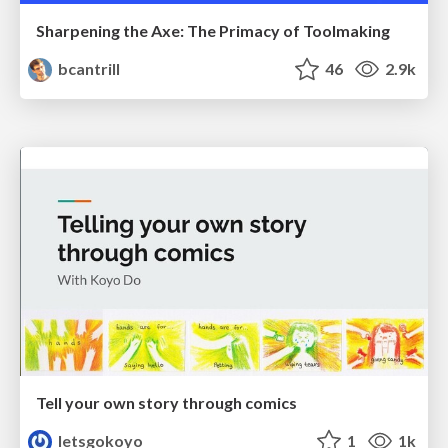
Sharpening the Axe: The Primacy of Toolmaking
bcantrill
46
2.9k
Tell your own story through comics
letsgokoyo
1
1k