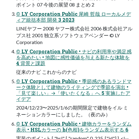
ポイント 07 今後の展望 08 まとめ 2
© LY Corporation Public 尾崎 哲哉 ローカルメデ
ィア統括本部 開発 3 2023
LINEヤフー 2008 ヤフー株式会社 2006 株式会社アル
プス社 2001 独⽴系ソフトウェアベンダー © LY
Corporation
© LY Corporation Public • ナビの利⽤率や満⾜感
を⾼めたい • 地図に感性価値を与える新たな体験を
4 背景と課題
従来のナビ これからのナビ
© LY Corporation Public • 季節感のあるランドマ
ーク体験として建物のライティングで季節を演出 •
「⾒て楽しい」→「使いたくなる」へ 5 実施したア
イデア
2024/12/23〜2025/1/6の期間限定で建物をイル ミ
ネーションカラーにしました。（夜のみ）
© LY Corporation Public • 建物カラーをランダム
表⽰ • HSLカラーの h(⾊相)をランダム表⽰する 6
実装のポイント [ "hsl", [ "random", 0, 225, ["id"] ], <!--