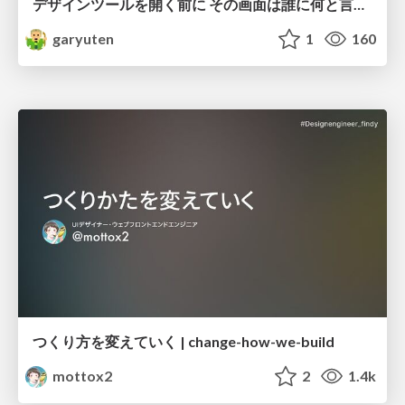
デザインツールを開く前に その画面は誰に何と言わせたい？受託UIデザイナーが顧客解像度を高める 「打ち合わせの場での確かめ方」
garyuten
1
160
つくり方を変えていく | change-how-we-build
mottox2
2
1.4k