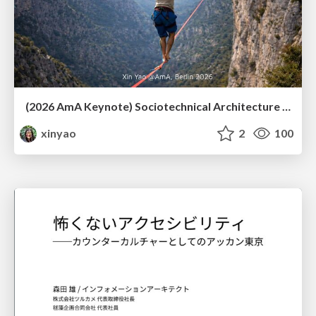
(2026 AmA Keynote) Sociotechnical Architecture - Having your Agile and agility too.pdf
xinyao
2
100