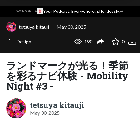
·
Your Podcast. Everywhere. Effortlessly.
→
SPONSORED
tetsuya kitauji
May 30, 2025
Design
190
0
ランドマークが光る！季節
を彩るナビ体験 - Mobility
Night #3 -
tetsuya kitauji
May 30, 2025