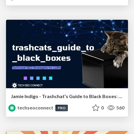
Jamie Indigo - Trashchat’s Guide to Black Boxes: Technical SEO Tactics for LLMs
techseoconnect
0
560
PRO