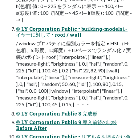
h(⾊相) 値 : 0 ~ 225 をランダムに表⽰ --> 100, <!--
s(彩度) 値 : 100 で固定 --> 45 <!-- l(輝度) : 100 で固定 -
-> ]
© LY Corporation Public • building-modelsレ
イヤーに対して • roof / wall
/ window プロパティに個別カラーを指定 • HSL（H:
⾊相、S:彩度、L:輝度）+ IDベースでランダム化 7 実
装のポイント roof [ "interpolate", ["linear"], [
"measure-light", "brightness" ], 0, [ "hsl", [ "random", 0,
225, ["id"] ], 100, 45 ], 0.2, ["hsl", 22, 82, 90] ] wall [
"interpolate", ["linear"], [ "measure-light", "brightness"
], 0, [ "hsl", [ "random", 50, 60, ["id"] ], 100, 80 ], 0.15,
["hsl", 0, 0, 100] ] window [ "interpolate", ["linear"], [
"measure-light", "brightness" ], 0, [ "hsl", [ "random", 0,
225, ["id"] ], 100, 45 ], 0.15, [ ・・・
© LY Corporation Public 8 完成形
© LY Corporation Public 9 導⼊前後の⽐較
Before After
© LY Corporation Public • リアルさを壊さない⾊