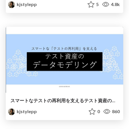
kjstylepp
5
4.8k
スマートなテストの再利用を支えるテスト資産のデータモデリング #QualityForward
kjstylepp
0
860