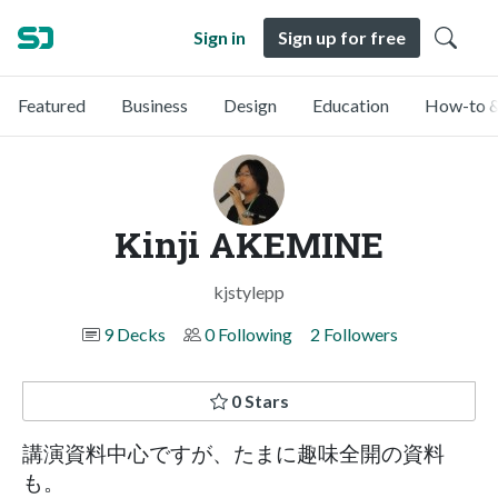
Sign in
Sign up for free
Featured
Business
Design
Education
How-to &
Kinji AKEMINE
kjstylepp
9 Decks
0 Following
2 Followers
0 Stars
講演資料中心ですが、たまに趣味全開の資料
も。