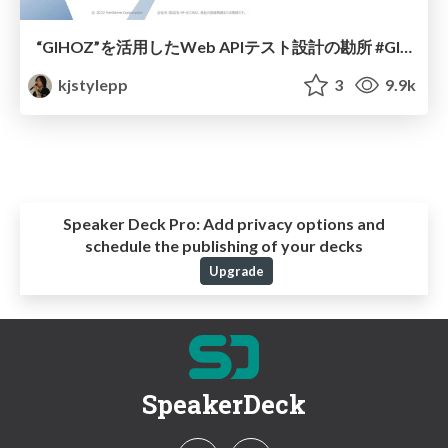
“GIHOZ”を活用したWeb APIテスト設計の勘所 #GIHOZ #devsumi #devsumiB
kjstylepp
3
9.9k
Speaker Deck Pro:
Add privacy options and
schedule the publishing of your decks
Upgrade
SpeakerDeck