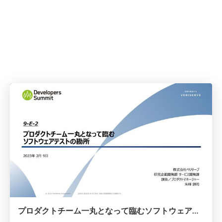
プロダクトチーム一丸となって臨むソフトウェアテストの勘所 #devsumi #devsumiE