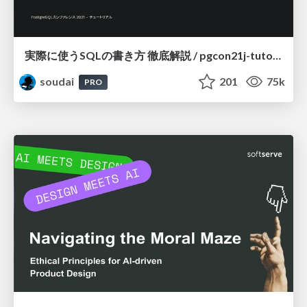
実際に使うSQLの書き方 徹底解説 / pgcon21j-tutorial
soudai
201
75k
PRO