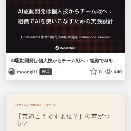
AI駆動開発は個人技からチーム戦へ：組織でAIを使いこなすための実践設計
moongift
0
440
PRO