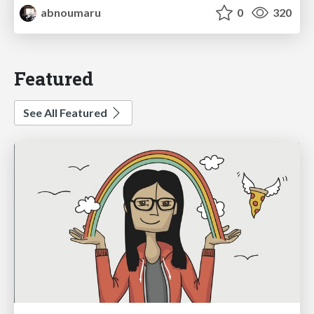
abnoumaru
0
320
Featured
See All Featured