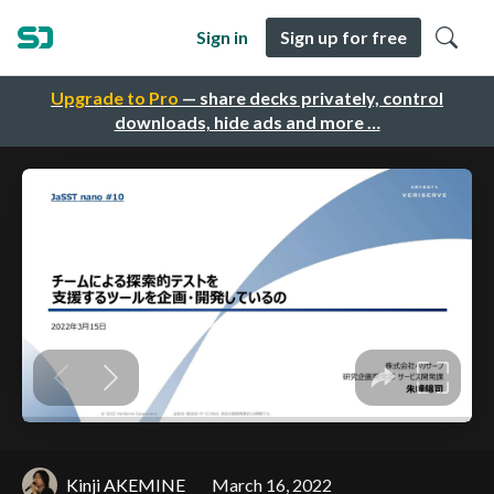
Sign in
Sign up for free
Upgrade to Pro
— share decks privately, control
downloads, hide ads and more …
Kinji AKEMINE
March 16, 2022