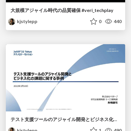
大規模アジャイル時代の品質確保 #veri_techplay
kjstylepp
0
440
テスト支援ツールのアジャイル開発とビジネス化の課題に関する事例 #jassttokyo
kjstylepp
1
490