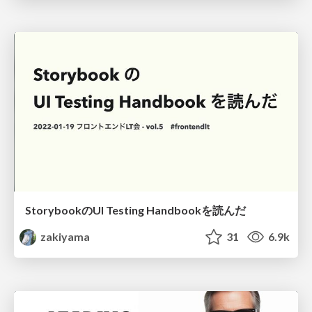
StorybookのUI Testing Handbookを読んだ
zakiyama
31
6.9k