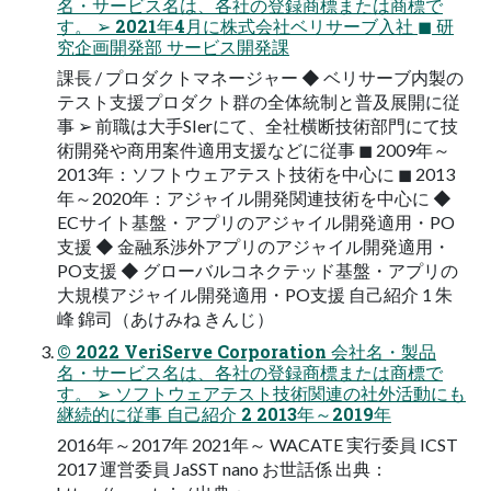
名・サービス名は、各社の登録商標または商標で
す。 ➢ 2021年4月に株式会社ベリサーブ入社 ◼ 研
究企画開発部 サービス開発課
課長 / プロダクトマネージャー ◆ ベリサーブ内製の
テスト支援プロダクト群の全体統制と普及展開に従
事 ➢ 前職は大手SIerにて、全社横断技術部門にて技
術開発や商用案件適用支援などに従事 ◼ 2009年～
2013年：ソフトウェアテスト技術を中心に ◼ 2013
年～2020年：アジャイル開発関連技術を中心に ◆
ECサイト基盤・アプリのアジャイル開発適用・PO
支援 ◆ 金融系渉外アプリのアジャイル開発適用・
PO支援 ◆ グローバルコネクテッド基盤・アプリの
大規模アジャイル開発適用・PO支援 自己紹介 1 朱
峰 錦司（あけみね きんじ）
© 2022 VeriServe Corporation 会社名・製品
名・サービス名は、各社の登録商標または商標で
す。 ➢ ソフトウェアテスト技術関連の社外活動にも
継続的に従事 自己紹介 2 2013年～2019年
2016年～2017年 2021年～ WACATE 実行委員 ICST
2017 運営委員 JaSST nano お世話係 出典：