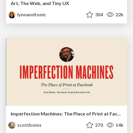
Art, The Web, and Tiny UX
lynnandtonic
304
22k
Imperfection Machines: The Place of Print at Facebook
scottboms
270
14k