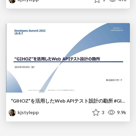
“GIHOZ”を活用したWeb APIテスト設計の勘所 #GIHOZ #devsumi #devsumiB
kjstylepp
3
9.9k