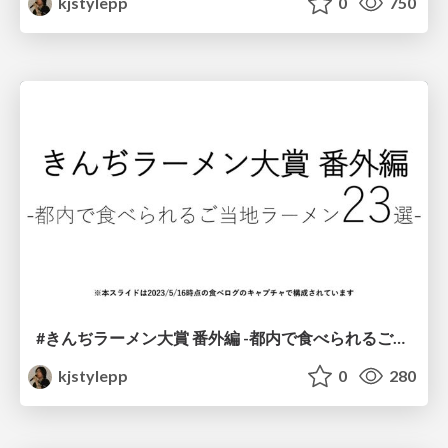
kjstylepp
0
750
#きんぢラーメン大賞 番外編 -都内で食べられるご当地ラーメン23選-
kjstylepp
0
280