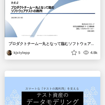
プロダクトチーム一丸となって臨むソフトウェアテストの勘所 #devsumi #devsumiE
kjstylepp
5
4.8k