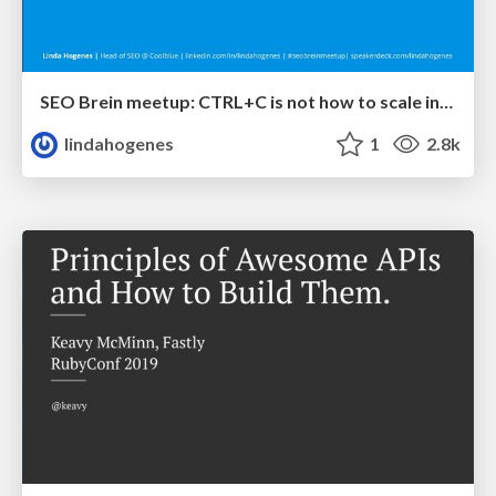
SEO Brein meetup: CTRL+C is not how to scale international SEO
lindahogenes
1
2.8k