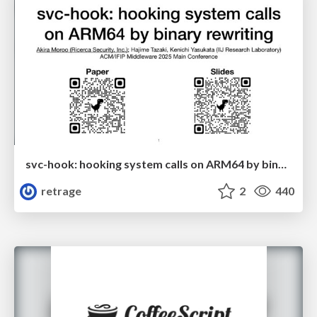
svc-hook: hooking system calls on ARM64 by binary rewriting
retrage
2
440