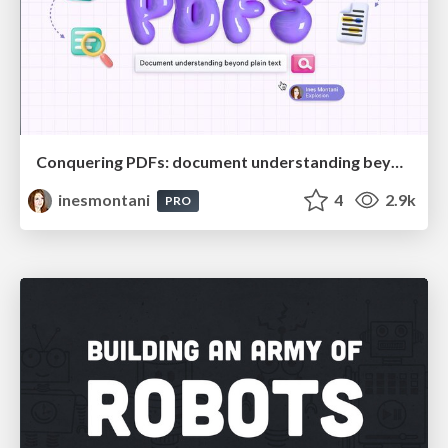
Conquering PDFs: document understanding beyond plain text
inesmontani
4
2.9k
PRO