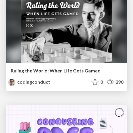
Ruling the World: When Life Gets Gamed
codingconduct
0
290