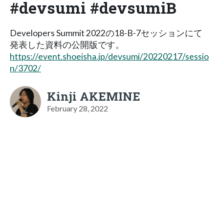
#devsumi #devsumiB
Developers Summit 2022の18-B-7セッションにて
発表した資料の公開版です。
https://event.shoeisha.jp/devsumi/20220217/sessio
n/3702/
Kinji AKEMINE
February 28, 2022