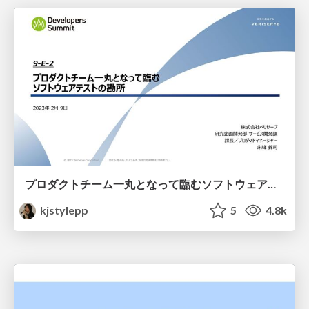
プロダクトチーム一丸となって臨むソフトウェアテストの勘所 #devsumi #devsumiE
kjstylepp
5
4.8k