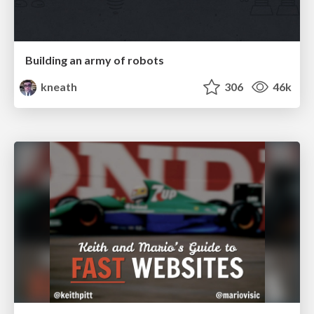
Building an army of robots
kneath
306
46k