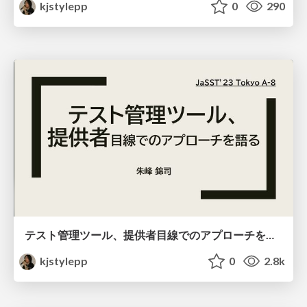
kjstylepp
0
290
テスト管理ツール、提供者目線でのアプローチを語る
kjstylepp
0
2.8k