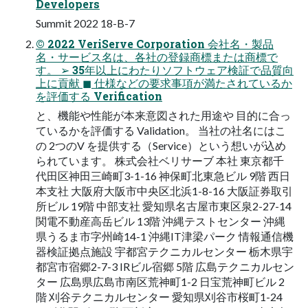
Developers
Summit 2022 18-B-7
© 2022 VeriServe Corporation 会社名・製品
名・サービス名は、各社の登録商標または商標で
す。 ➢ 35年以上にわたりソフトウェア検証で品質向
上に貢献 ◼ 仕様などの要求事項が満たされているか
を評価する Verification
と、機能や性能が本来意図された用途や 目的に合っ
ているかを評価する Validation。 当社の社名にはこ
の 2つのV を提供する（Service）という想いが込め
られています。 株式会社ベリサーブ 本社 東京都千
代田区神田三崎町3-1-16 神保町北東急ビル 9階 西日
本支社 大阪府大阪市中央区北浜1-8-16 大阪証券取引
所ビル 19階 中部支社 愛知県名古屋市東区泉2-27-14
関電不動産高岳ビル 13階 沖縄テストセンター 沖縄
県うるま市字州崎14-1 沖縄IT津梁パーク 情報通信機
器検証拠点施設 宇都宮テクニカルセンター 栃木県宇
都宮市宿郷2-7-3 IRビル宿郷 5階 広島テクニカルセン
ター 広島県広島市南区荒神町1-2 日宝荒神町ビル 2
階 刈谷テクニカルセンター 愛知県刈谷市桜町1-24