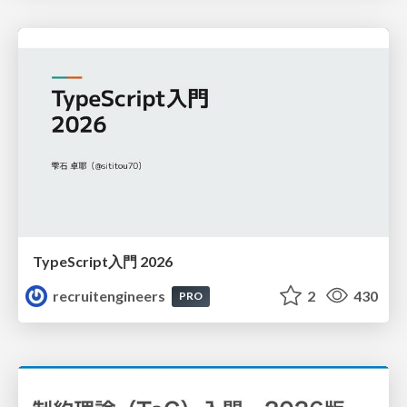
TypeScript入門 2026
recruitengineers
2
430
PRO