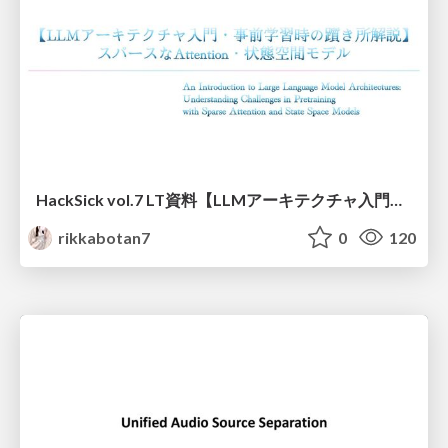
HackSick vol.7 LT資料【LLMアーキテクチャ入門・事前学習時の躓き所解説】 スパースなAttention・状態空間モデル
rikkabotan7
0
120