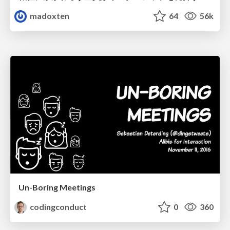
madoxten
64
56k
Un-Boring Meetings
codingconduct
0
360