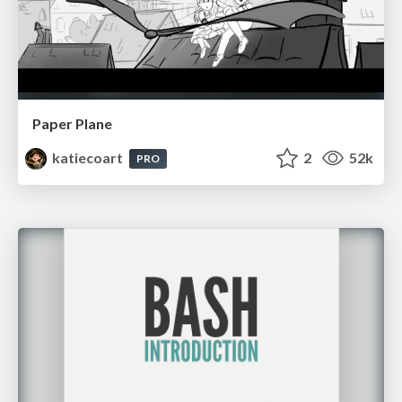
Paper Plane
katiecoart
2
52k
PRO