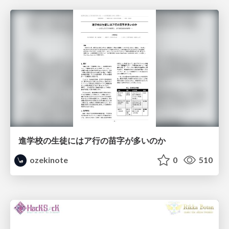
進学校の生徒にはア行の苗字が多いのか
ozekinote
0
510