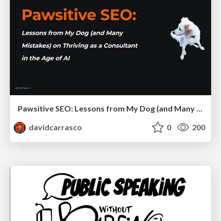
Pawsitive SEO: Lessons from My Dog (and Many Mistakes) on Thriving as a Consultant in the Age of AI
davidcarrasco
0
200