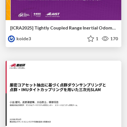
[ICRA2025] Tightly Coupled Range Inertial Odometry and Mapping with Exact Point Cloud Downsampling
koide3
1
170