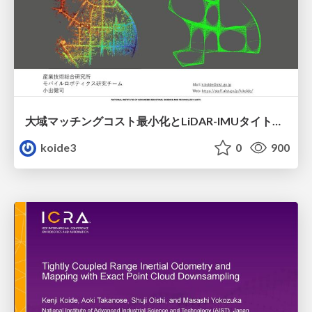
大域マッチングコスト最小化とLiDAR-IMUタイトカップリングに基づく三次元地図生成 / GLIM @ Robotics symposia 2022
koide3
0
900