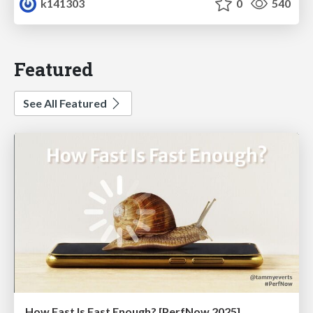
k141303
0
540
Featured
See All Featured
How Fast Is Fast Enough? [PerfNow 2025]