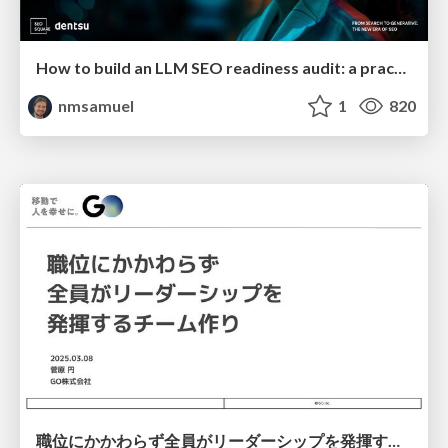
How to build an LLM SEO readiness audit: a practical framework
nmsamuel
1
820
職位にかかわらず全員がリーダーシップを発揮するチーム作り / Building a team where everyone can demonstrate leadership regardless of position