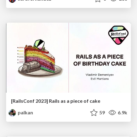
[RailsConf 2023] Rails as a piece of cake
palkan
59
6.9k