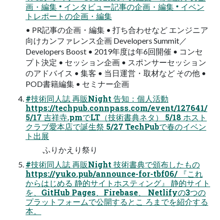
画・編集 • インタビュー記事の企画・編集 • イベン
トレポートの企画・編集
• PR記事の企画・編集 • 打ち合わせなど エンジニア
向けカンファレンス企画 Developers Summit／
Developers Boost • 2019年度は年6回開催 • コンセ
プト決定 • セッション企画 • スポンサーセッション
のアドバイス • 集客 • 当日運営・取材など その他 •
POD書籍編集 • セミナー企画
#技術同人誌 再販Night 告知：個人活動
https://techpub.connpass.com/event/127641/
5/17 吉祥寺.pmでLT（技術書典ネタ） 5/18 ホスト
クラブ愛本店で誕生祭 5/27 TechPubで春のイベン
ト出展
ふりかえり祭り
#技術同人誌 再販Night 技術書典で頒布したもの
https://yuko.pub/announce-for-tbf06/ 『これ
からはじめる 静的サイトホスティング』 静的サイト
を、GitHub Pages、Firebase、 Netlifyの3つの
プラットフォームで公開するとこ ろまでを紹介する
本。