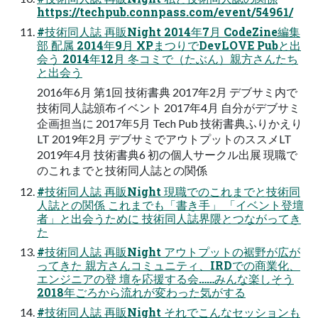
https://techpub.connpass.com/event/54961/
#技術同人誌 再販Night 2014年7月 CodeZine編集
部 配属 2014年9月 XPまつりでDevLOVE Pubと出
会う 2014年12月 冬コミで（たぶん）親方さんたち
と出会う
2016年6月 第1回 技術書典 2017年2月 デブサミ内で
技術同人誌頒布イベント 2017年4月 自分がデブサミ
企画担当に 2017年5月 Tech Pub 技術書典ふりかえり
LT 2019年2月 デブサミでアウトプットのススメLT
2019年4月 技術書典6 初の個人サークル出展 現職で
のこれまでと技術同人誌との関係
#技術同人誌 再販Night 現職でのこれまでと技術同
人誌との関係 これまでも「書き手」 「イベント登壇
者」と出会うために 技術同人誌界隈とつながってき
た
#技術同人誌 再販Night アウトプットの裾野が広が
ってきた 親方さんコミュニティ、IRDでの商業化、
エンジニアの登 壇を応援する会……みんな楽しそう
2018年ごろから流れが変わった気がする
#技術同人誌 再販Night それでこんなセッションも