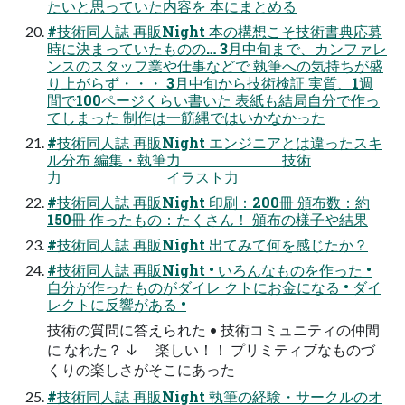
たいと思っていた内容を 本にまとめる
#技術同人誌 再販Night 本の構想こそ技術書典応募
時に決まっていたものの… 3月中旬まで、カンファレ
ンスのスタッフ業や仕事などで 執筆への気持ちが盛
り上がらず・・・ 3月中旬から技術検証 実質、1週
間で100ページくらい書いた 表紙も結局自分で作っ
てしまった 制作は一筋縄ではいかなかった
#技術同人誌 再販Night エンジニアとは違ったスキ
ル分布 編集・執筆力 技術
力 イラスト力
#技術同人誌 再販Night 印刷：200冊 頒布数：約
150冊 作ったもの：たくさん！ 頒布の様子や結果
#技術同人誌 再販Night 出てみて何を感じたか？
#技術同人誌 再販Night • いろんなものを作った •
自分が作ったものがダイレ クトにお金になる • ダイ
レクトに反響がある •
技術の質問に答えられた • 技術コミュニティの仲間
に なれた？ ↓ 楽しい！！ プリミティブなものづ
くりの楽しさがそこにあった
#技術同人誌 再販Night 執筆の経験・サークルのオ