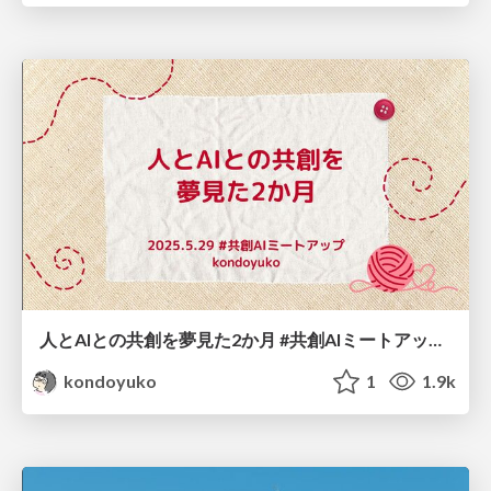
人とAIとの共創を夢見た2か月 #共創AIミートアップ / Co-Creation with Keito-chan
kondoyuko
1
1.9k