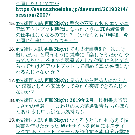
企画したわけですが
https://event.shoeisha.jp/devsumi/20190214/
session/2007/
#技術同人誌 再販Night 懸念や不安もある エンジニ
ア総アウトプット時代に なったときに IT系編集者
の仕事はなくなるのでは？ （少なくとも10年後、今
と同じ仕事はしてなさそう）
#技術同人誌 再販Night でも技術書典5で「次こそ
出したい」と思うように 純粋に「楽しそうだから や
ってみたい」 今までも観察者として仲間 に入れても
らってたけど アウトプットして初めて真 の仲間にな
れるんじゃない か？
#技術同人誌 再販Night 見る人から踊る人になりた
い 漠然とした不安はやってみたら突破できるんじゃ
ないか？
#技術同人誌 再販Night 2019年2月、技術書典当選
まさかの当選！！ まわりの人の落選報告も ちらほら
とあり 少し申し訳ない気持ちも
#技術同人誌 再販Night つくろうとした本 あえて技
術書を作りたかった Webサイトを簡単にホスティ
ングす るプラットフォームを紹介する本 自分が学び