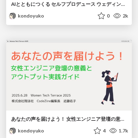
AIとともにつくる セルフプロデュース ウェディング / selfproduce wedding with AI
kondoyuko
0
2k
あなたの声を届けよう！ 女性エンジニア登壇の意義とアウトプット実践ガイド #wttjp / Call for Your Voice
kondoyuko
4
1.7k