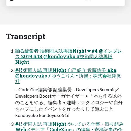
Transcript
踊る編集者 技術同人誌再販Night★#4 @インプレ
ス 2019.5.13 @kondoyuko #技術同人誌再販
Night
#技術同人誌 再販Night 自己紹介 近藤佑子 aka
@kondoyuko / ゆうこりん • 所属：株式会社翔泳
社
– CodeZine編集部 副編集長 – Developers Summit／
Developers Boostオーガナイザー • 「本を作る以外
のことをやる」編集者 • 趣味：テクノロジーや自分
をハブにしたイベントを作ったりして遊ぶこと
kondoyuko kondoyuko516
#技術同人誌 再販Night やっている仕事・取り組み
Webメディア「CodeZine」の編集 • 寄稿記事の企