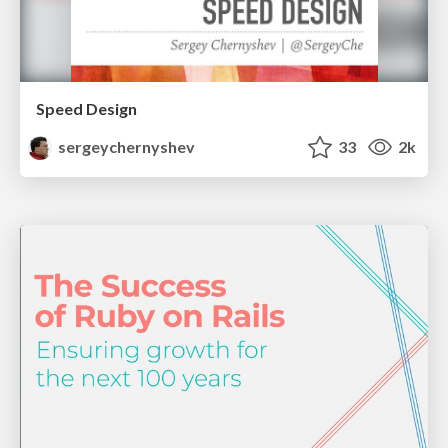
Speed Design
sergeychernyshev
33
2k