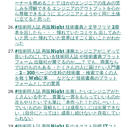
ーナーを務めることで ほかのエンジニアの生みの苦
しみを理解できる エンジニアのアウトプットを心か
ら尊敬できるように エンジニアとようやく同じ土俵
に立てると思った
#技術同人誌 再販Night 技術書典と文学フリマ 2冊
本を出したら・・・ 憧れていたコミケも 出してみた
いと思った 憧れていた世界はすごく近いことがわか
った
#技術同人誌 再販Night 凄腕エンジニアがこぞって
良いものにしている技術同人誌 や技術書典プラット
フォーム 出版社が勝てるのか……？ でも、商業なら
ではのものもある ・たくさんの人に届けたい入門書
・2～300ページの生粋の技術書 ・検索で多くの人
を救うWeb記事 などなど 技術書典のプラット
フォームとしての驚異
#技術同人誌 再販Night 出展したいエンジニアがた
くさんいる中で、 貴重な一席をもらっていいものか
次もやりたい でも単に「本作った！たのしーい！」
でいいものか 貢献もしくは成長なしには出展できな
い （自分にとっては）成長し続けないと存在してい
られない
#技術同人誌 再販Night 私のネクスト目標 ITコミ