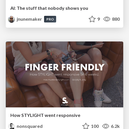
AI: The stuff that nobody shows you
jnunemaker
9
880
PRO
How STYLIGHT went responsive
nonsquared
100
6.2k