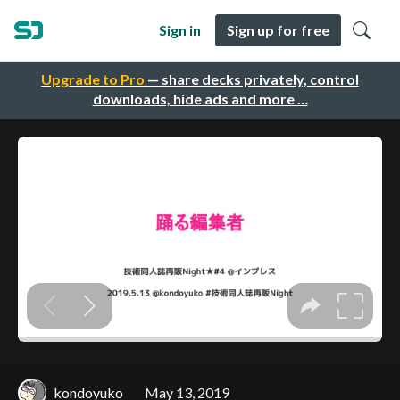
Sign in
Sign up for free
Upgrade to Pro
— share decks privately, control
downloads, hide ads and more …
kondoyuko
May 13, 2019