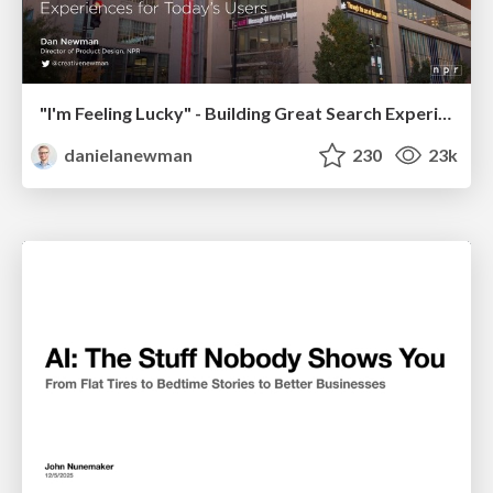
"I'm Feeling Lucky" - Building Great Search Experiences for Today's Users (#IAC19)
danielanewman
230
23k