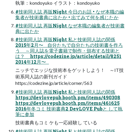
執筆：kondoyuko イラスト：kondoyuko
#技術同人誌 再販Night 今日のお話 • なぜ本職の編
集者が技術書典に出たか • 出てみて何を感じたか
#技術同人誌 再販Night なぜ本職の編集者が技術書
典に出たか
#技術同人誌 再販Night 私と技術同人誌の関係
2015年2月〜 自分たちで自分たちの技術書を作ろ
う ～同人誌を電子書籍で制作・頒布する技術と
は？ https://codezine.jp/article/detail/8251
2014年12月〜
ニッチでエッジな技術本をゲットしよう！ ～IT技
術系同人誌の新刊ガイド
https://codezine.jp/article/corner/563
#技術同人誌 再販Night 私と技術同人誌の関係
https://devlovepub.booth.pm/items/490308
https://devlovepub.booth.pm/items/461625
2016年冬コミ 技術書典2 DevLOVE Pubと して執
筆に参加
技術書典もコミ ケも一応経験し ている
#技術同人誌 再販Night 私と技術同人誌の関係