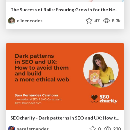
The Success of Rails: Ensuring Growth for the Next 100 Years
eileencodes
47
8.3k
SEOcharity - Dark patterns in SEO and UX: How to avoid them and build a more ethical web
sarafernandez
0
230