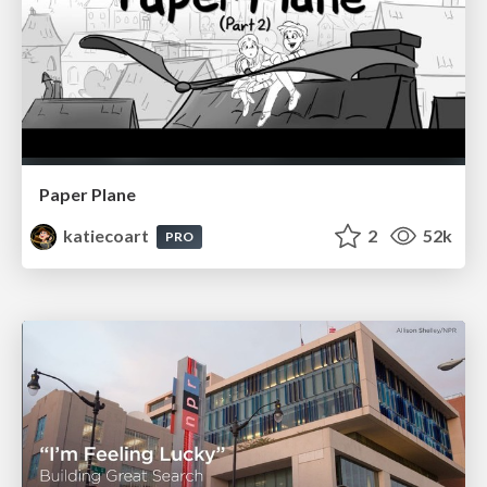
Paper Plane
katiecoart
2
52k
PRO