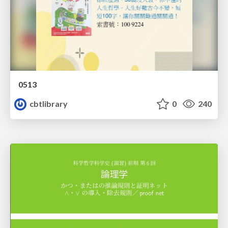
0513
cbtlibrary
0
240