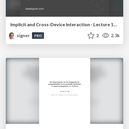
Implicit and Cross-Device Interaction - Lecture 10 - Next Generation User Interfaces (4018166FNR)
signer
2
2.3k
PRO