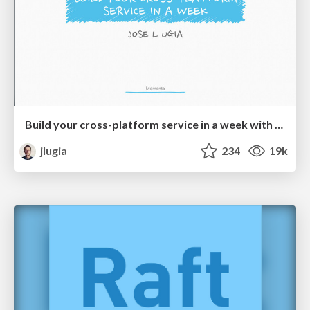
Build your cross-platform service in a week with App Engine
jlugia
234
19k