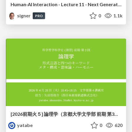
Human-AI Interaction - Lecture 11 - Next Generation User Interfaces (4018166FNR)
signer
0
1.1k
PRO
[2026前期火５] 論理学（京都大学文学部 前期 第3回）「形式言語と四つのキーワード：メタ・構成・意味論・ハーモニー」
yatabe
0
620