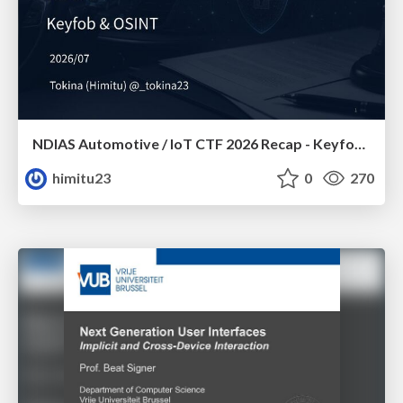
NDIAS Automotive / IoT CTF 2026 Recap - Keyfob & OSINT
himitu23
0
270