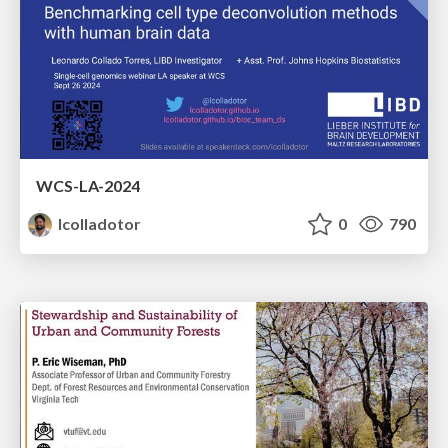
WCS-LA-2024
lcolladotor
0
790