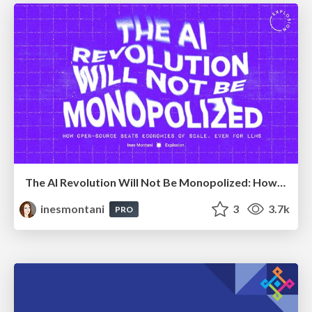
The AI Revolution Will Not Be Monopolized: How open-source beats economies of scale, even for LLMs
inesmontani
3
3.7k
PRO