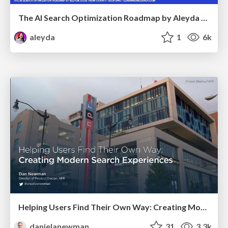
The AI Search Optimization Roadmap by Aleyda Solis
aleyda
1
6k
Helping Users Find Their Own Way: Creating Modern Search Experiences
danielanewman
31
3.3k