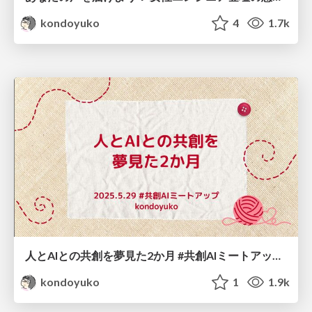
kondoyuko
4
1.7k
人とAIとの共創を夢見た2か月 #共創AIミートアップ / Co-Creation with Keito-chan
kondoyuko
1
1.9k