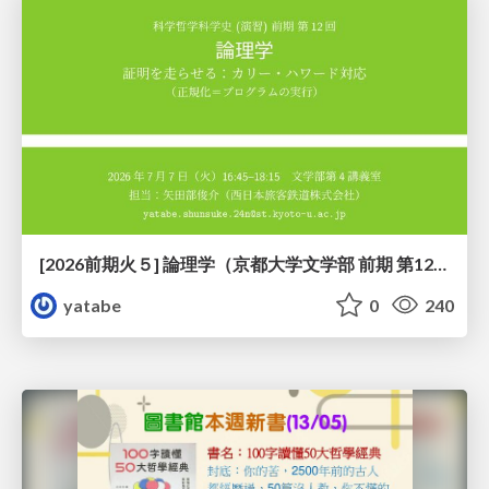
[2026前期火５] 論理学（京都大学文学部 前期 第12回）「証明を走らせる：カリー・ハワード対応」
yatabe
0
240