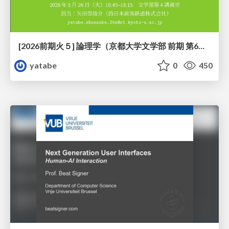
[2026前期火５] 論理学（京都大学文学部 前期 第6回）「かつとまたはの規則」
yatabe
0
450