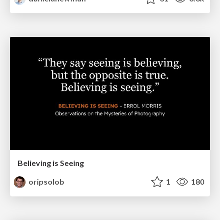
Believing is Seeing
oripsolob
1
180