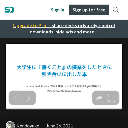
Sign in
Sign up for free
Upgrade to Pro
— share decks privately, control
downloads, hide ads and more …
kondoyuko
June 26, 2021