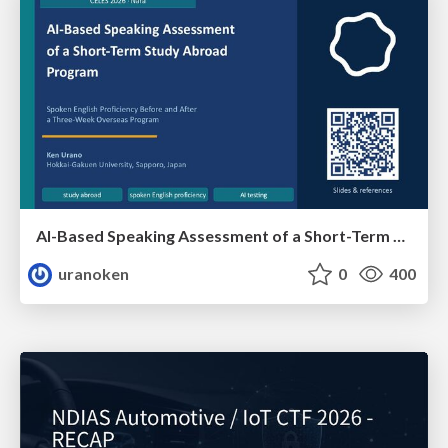
AI-Based Speaking Assessment of a Short-Term Study Abroad Program
uranoken
0
400