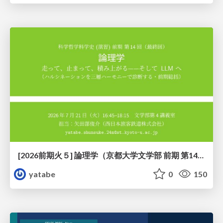
[2026前期火５] 論理学（京都大学文学部 前期 第14回）「計算は、証明ではない——ハルシネーションを三層ハーモニーで診る」
yatabe
0
150