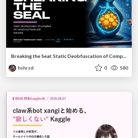
Breaking the Seal: Static Deobfuscation of Compiled V8 JavaScript Bytecode Malware
hshrzd
0
580