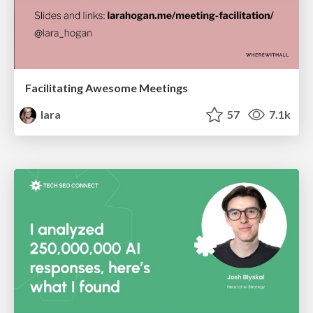
Facilitating Awesome Meetings
lara
57
7.1k