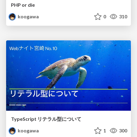
PHP or die
koogawa
0
310
TypeScript リテラル型について
koogawa
1
300