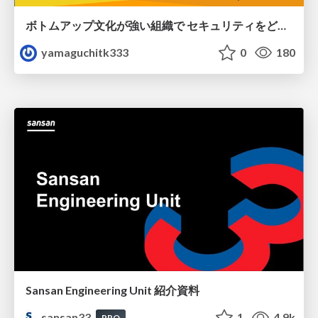
ボトムアップ文化が強い組織で セキュリティをどう根付かせていくかの現在進行形の話 / Making Security Stick in a Bottom-Up Organization
yamaguchitk333
0
180
Sansan Engineering Unit 紹介資料
sansan33
1
4.9k
PRO