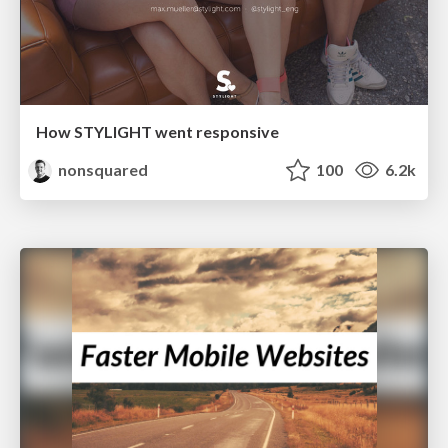
How STYLIGHT went responsive
nonsquared
100
6.2k