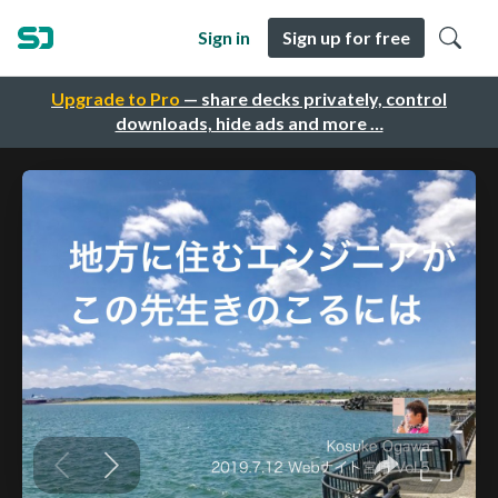
Sign in
Sign up for free
Upgrade to Pro
— share decks privately, control
downloads, hide ads and more …