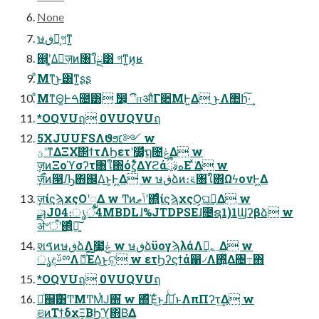
None
ษڧձ͕গͳ͍
஍ํʹ͓͚Δٕज़ͷ৘ใྔ͸ গͳ͍ͷ͔ʁ
ͦΜͳ͜ͱ͸ͳ͍ʂʂ
ͦΜͳΘ͚Ͱࠓ೔͸ ࣗ෼͕ීஈऔΓ૊ΜͰ͍Δ ͜ͱΛ঺հ͠·͢
*OQVUฤ 0VUQVUฤ
5XJUUFSΛϑϧ׆༻ w
ؾʹͳΔΞΧ΢ϯτΛϦετʹ෼͚ͯຖ೔ݟΔ w
ٕज़ͷΞοϓσʔτ৘ใ΍όζ͍ͬͯΔϒϩάهࣄ͕ྲྀΕ ͯ͘Δ w
ٕज़ऀͨͪͷ൓Ԡ΋஌Δ͜ͱ͕Ͱ͖Δ w ษڧձͷ։࠵৘ใ΋ΩϟονͰ͖Δ
ٕज़ίϛϡχςΟʹೖΔ w Ͳͷݴޠʹ΋͍͍ͩͨίϛϡχςΟ͕ଘࡏ͢Δ w
ྫɿJ04։ൃऀ4MBDLɺ%JTDPSEɺ೔ຊ1)1Ϣʔβձ w
ॳ৺ऀʹ΋͍͍ͩͨ༏͍͠
શࠃͷษڧձΛ೷͖ݟ w ษڧձϋογϡλάΛ؂ࢹ͢Δ w
ൃදࢿྉΛެ։ͯ͘͠ΕΔ͜ͱ͕ଟ͍ w ετϦʔϛϯά഑৴Λ΍͍ͬͯΔ৔߹΋
*OQVUฤ 0VUQVUฤ
ಘͨ஌ࣝ͸ͲΜͲΜͭͿ΍͘ w ΍ͬͯΈͨ͜ͱɺࢥͬͨ͜ͱΛπΠʔτ͢Δ w
ଞͷΤϯδχΞ͔ΒϦϓ͕΋Β͑Δ