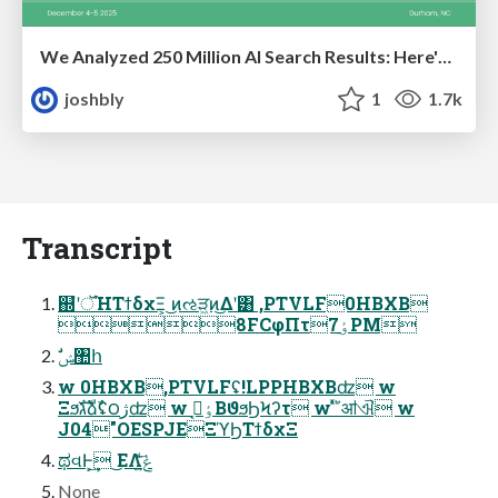
We Analyzed 250 Million AI Search Results: Here's What I Found
joshbly
1
1.7k
Transcript
஍ํʹॅΉΤϯδχΞ͕ ͜ͷઌੜ͖ͷ͜Δʹ͸ ,PTVLF0HBXB
8FCφΠτٶ࡚7PM
ࣗݾ঺հ
w 0HBXB,PTVLFʢ!LPPHBXBʣ w
Ξϧגࣜձࣾʢ౦ژʣ w ٶ࡚͔ΒϑϧϦϞʔτ w ͯ͛΄͛ॴଐ w
J04"OESPJEΞϓϦΤϯδχΞ
ಥવͰ͕͢ ͜ΕΛݟ͍ͯͩ͘͞
None