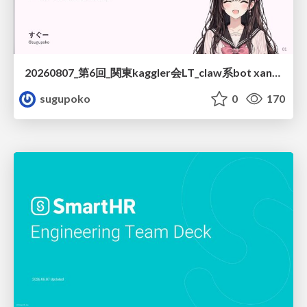
20260807_第6回_関東kaggler会LT_claw系bot xangiと始める、"寂しくない" kaggle
sugupoko
0
170