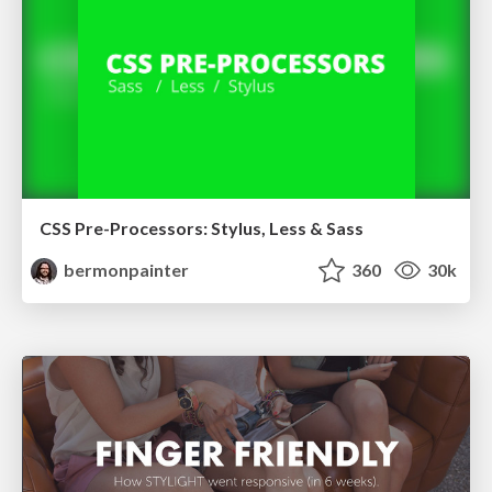
CSS Pre-Processors: Stylus, Less & Sass
bermonpainter
360
30k