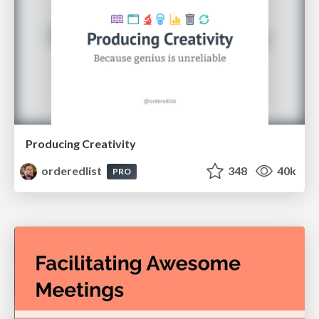
Producing Creativity
orderedlist
348
40k
PRO