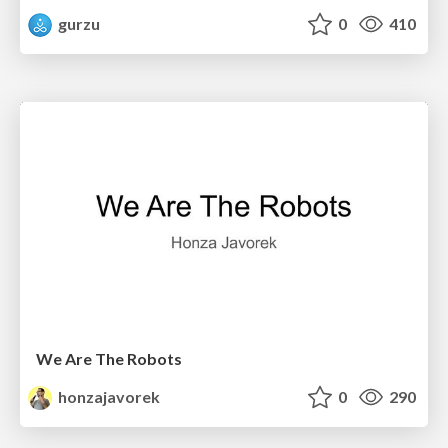
gurzu
0
410
We Are The Robots
honzajavorek
0
290