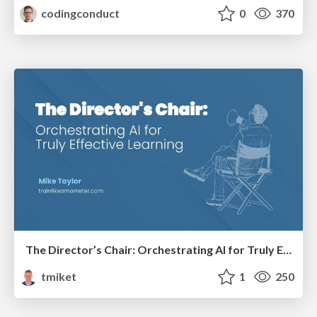
codingconduct
0
370
The Director’s Chair: Orchestrating AI for Truly Effective Learning
tmiket
1
250