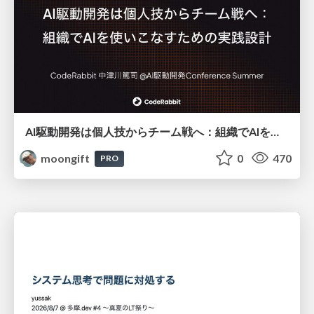
AI駆動開発は個人技からチーム戦へ：組織でAIを使いこなすための実践設計
moongift
0
470
PRO