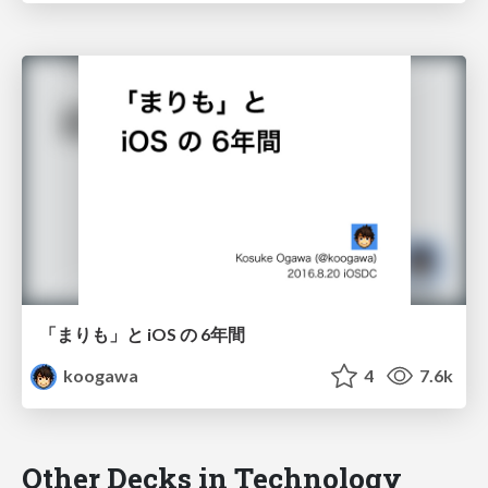
「まりも」と iOS の 6年間
koogawa
4
7.6k
Other Decks in Technology