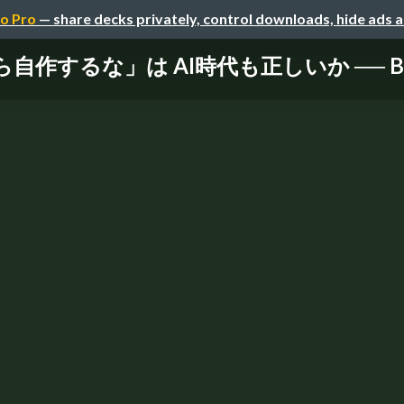
o Pro
— share decks privately, control downloads, hide ads 
作するな」は AI時代も正しいか ── Build v