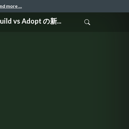
and more …
s Adopt の新...