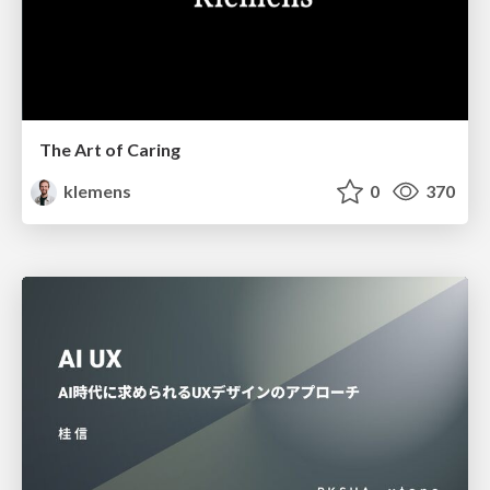
The Art of Caring
klemens
0
370