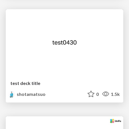
test deck title
shotamatsuo
0
1.5k