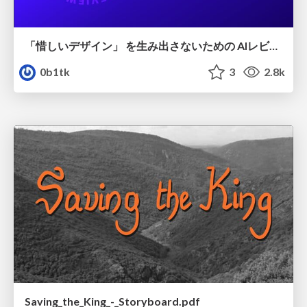
「惜しいデザイン」 を生み出さないための AIレビューループ
0b1tk
3
2.8k
Saving_the_King_-_Storyboard.pdf