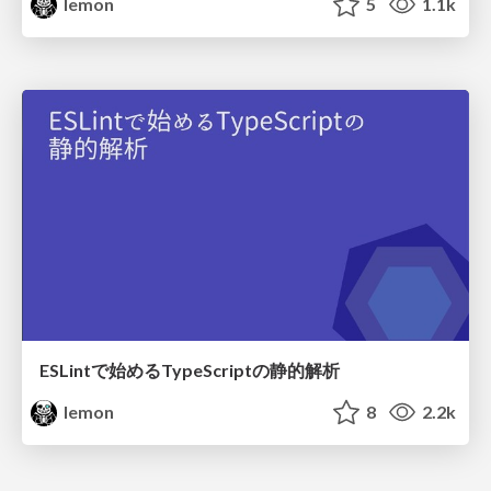
lemon
5
1.1k
ESLintで始めるTypeScriptの静的解析
lemon
8
2.2k