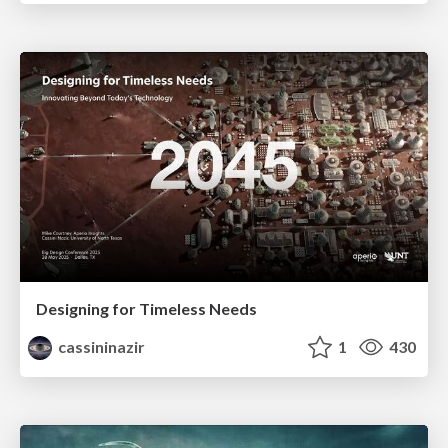
Designing for Timeless Needs
cassininazir
1
430