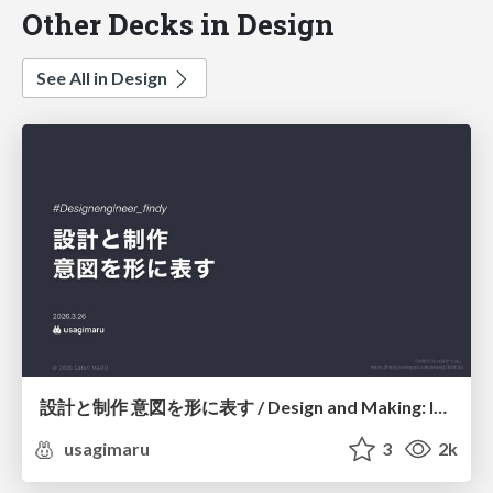
Other Decks in Design
See All in Design
設計と制作 意図を形に表す / Design and Making: Intent Made Form
usagimaru
3
2k