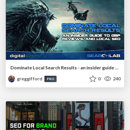
Dominate Local Search Results - an insider guide to GBP, reviews, and Local SEO
greggifford
0
240
PRO