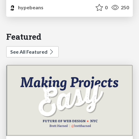
hypebeans
0
250
Featured
See All Featured