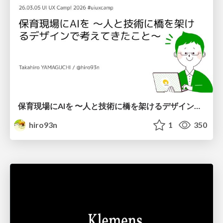
保育現場にAIを 〜人と技術に橋を架けるデザインで考えてきたこと〜 uiuxcamp2026-hoiku-ai-design
hiro93n
1
350