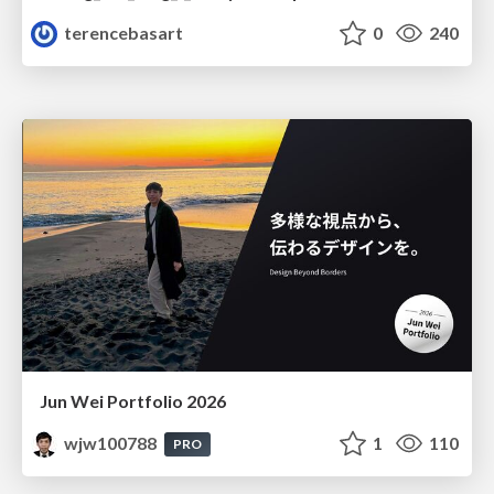
terencebasart
0
240
Jun Wei Portfolio 2026
wjw100788
1
110
PRO