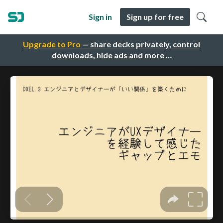
Sign in
Sign up for free
Upgrade to Pro
— share decks privately, control
downloads, hide ads and more …