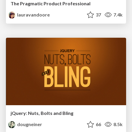
The Pragmatic Product Professional
lauravandoore
37
7.4k
jQuery: Nuts, Bolts and Bling
dougneiner
66
8.5k