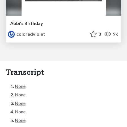
Abbi's Birthday
coloredviolet
3
9k
Transcript
None
None
None
None
None