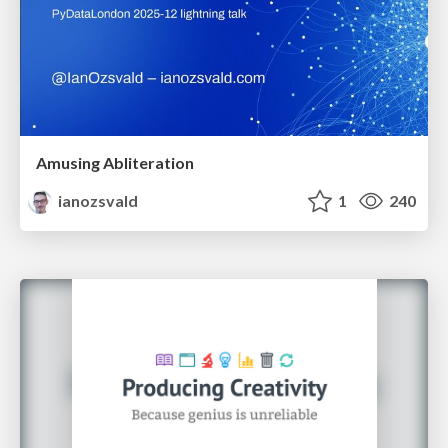
Amusing Abliteration
ianozsvald
1
240