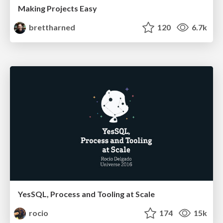
Making Projects Easy
brettharned
120
6.7k
YesSQL, Process and Tooling at Scale
rocio
174
15k