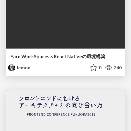
Yarn WorkSpaces × React Nativeの環境構築
lemon
0
340