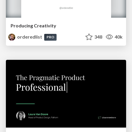
Producing Creativity
orderedlist
348
40k
PRO