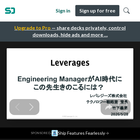
Sign in
Sign up for free
Upgrade to Pro
— share decks privately, control
downloads, hide ads and more …
·
Ship Features Fearlessly
→
SPONSORED