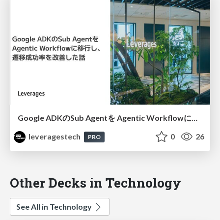
Google ADKのSub Agentを Agentic Workflowに移行し、 遷移成功率を改善した話
leveragestech
0
26
PRO
Other Decks in Technology
See All in Technology