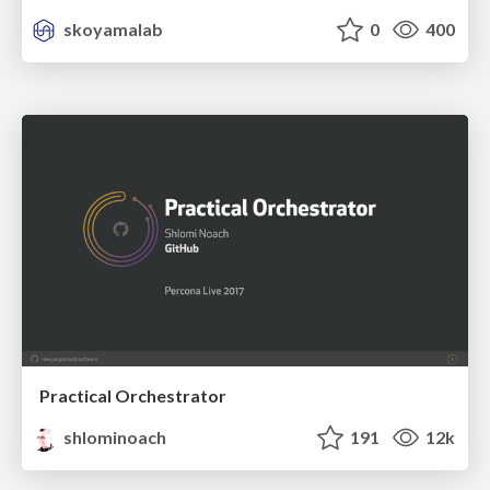
skoyamalab
0
400
Practical Orchestrator
shlominoach
191
12k