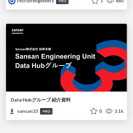
recruitengineers
1
460
PRO
Data Hubグループ 紹介資料
sansan33
0
3.1k
PRO