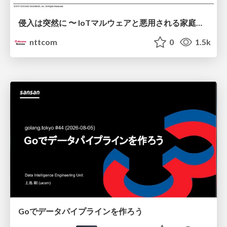
侵入は突然に 〜 IoTマルウェアと悪用される家庭の機器 ～ / When Intrusion Strikes: IoT Malware and the Abuse of Home Devices
nttcom
0
1.5k
Goでデータパイプラインを作ろう