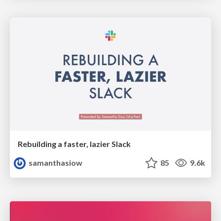
Rebuilding a faster, lazier Slack
samanthasiow
85
9.6k