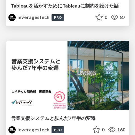
Tableauを活かすためにTableauに制約を設けた話
leveragestech
0
87
PRO
営業支援システムと歩んだ7年半の変遷
leveragestech
0
160
PRO