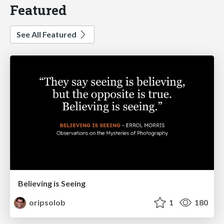
Featured
See All Featured
Believing is Seeing
oripsolob
1
180