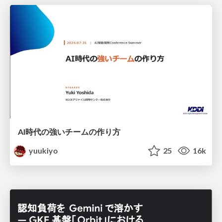
AI時代の強いチームの作り方
yuukiyo
25
16k