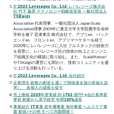
© 2023 Leverages Co., Ltd. レバレジーズ株式会
社 竹下 義晃 テクノロジー戦略室室長 一般社団法人
TSKaigi
Association 代表理事、一般社団法人 Japan Scala
Association理事 2009年に東京大学大学院農学生命科
学科を修了 芸者東京 株式会社で、アプリen、バック
エンドen、フロントen、アプリマーケターを経て
2020年にレバレジーズに入社 フルスタックの技術力
を背景に、レバレジーズ社の技術の向上とエンジニ
ア組織文化の構築に取り組む。また、 ScalaMatsuri
やTSKaigiの運営にも関わり、技術コミュニティを盛
り上げる活動も行っている。
© 2023 Leverages Co., Ltd. 会社紹介
企業理念 顧客の創造を通じて関係者全員の幸福を追
求し、 各個人の成長を促す
売上推移 2025年度実績 約 1762 億円* ※会計基準変
更前 創業から黒字経営 年間130%成長
事業紹介 IT事業 若年層事業 海外事業 ヘルスケア事
業 新規∕その他 すべて内製開発！