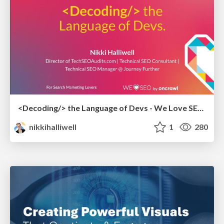
<Decoding/> the Language of Devs - We Love SEO 2024
nikkihalliwell
1
280