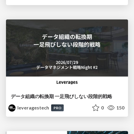
データ組織の転換期 一足飛びしない段階的戦略
leveragestech
0
150
PRO