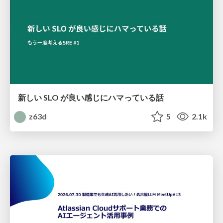
新しい SLO が良い感じにハマっている話
z63d
5
2.1k