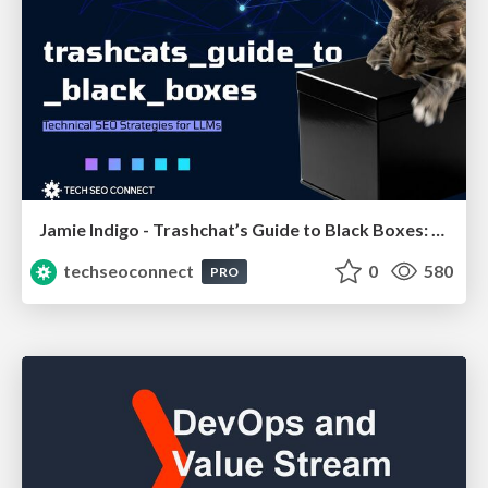
Jamie Indigo - Trashchat’s Guide to Black Boxes: Technical SEO Tactics for LLMs
techseoconnect
0
580
PRO