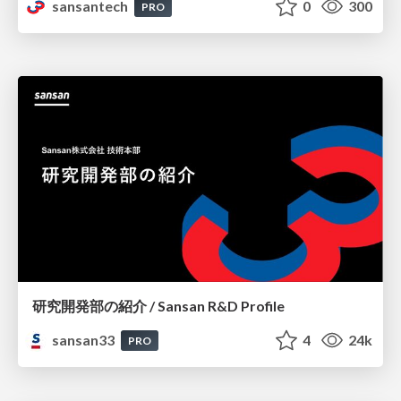
sansantech
0
300
PRO
研究開発部の紹介 / Sansan R&D Profile
sansan33
4
24k
PRO