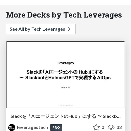
More Decks by Tech Leverages
See All by Tech Leverages
Slackを「AIエージェントのHub」にする 〜 SlackbotとHolmesGPTで実現するAIOps
leveragestech
0
33
PRO