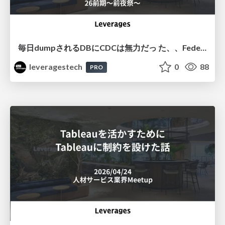
毎⽇dumpされるDBにCDCは無⼒だっ た、、FederatedQueryで繋ぎ直した データ連携の試⾏錯誤
leveragestech
0
88
PRO