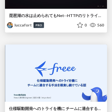
琵琶湖の水は止められてもNet--HTTPのリトライは止められない / You might be able to stop the water flow of Lake Biwa but you can't stop Net::HTTP retries
luccafort
0
560
PRO
仕様駆動開発へのトライを機に チームに適合する手法を模索し続けている話