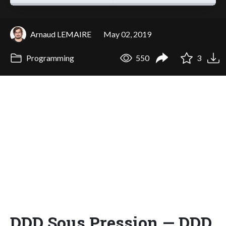
Arnaud LEMAIRE
May 02, 2019
Programming
550
3
DDD Sous Pression — DDD