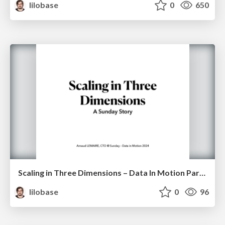
lilobase
0
650
Scaling in Three Dimensions – Data In Motion Paris 2024
lilobase
0
96