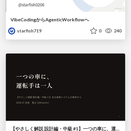
VibeCodingからAgenticWorkflowへ
starfish719
0
240
【やさしく解説 設計編・中級 #1】一つの車に、運転手は一人 ～ある倉庫システムの事例から～