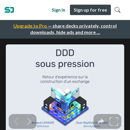
Sign in
Sign up for free
Upgrade to Pro
— share decks privately, control
downloads, hide ads and more …