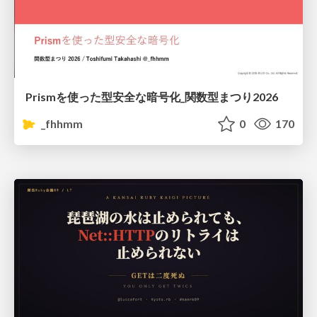
Prismを使った型安全な暗号化_関数型まつり2026
_fhhmm
0
170