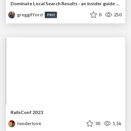
Dominate Local Search Results - an insider guide to GBP, reviews, and Local SEO
greggifford
0
250
PRO
RailsConf 2023
tenderlove
30
1.5k