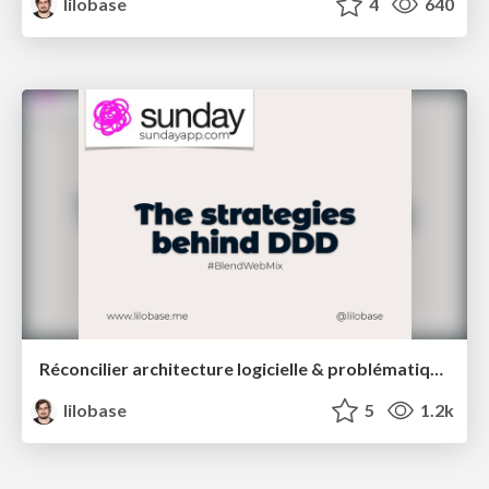
lilobase
4
640
Réconcilier architecture logicielle & problématiques métiers : une introduction au Domain Driven Design – Blend Web Mix 2021
lilobase
5
1.2k