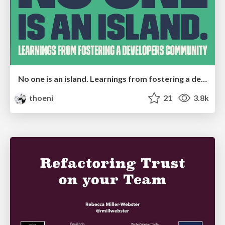
No one is an island. Learnings from fostering a developers community.
thoeni
21
3.8k