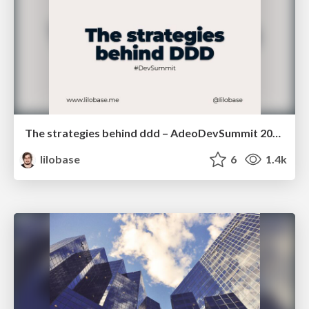
The strategies behind ddd – AdeoDevSummit 2022
lilobase
6
1.4k