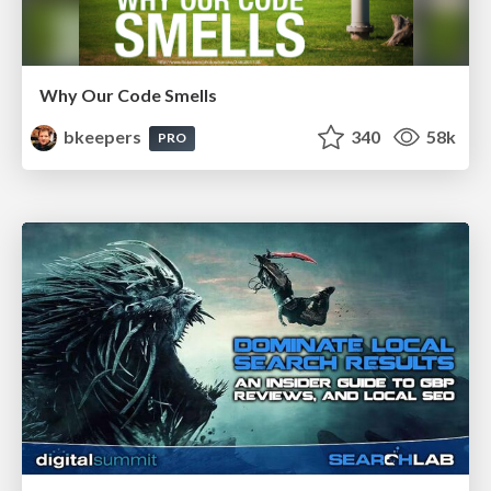
Why Our Code Smells
bkeepers
340
58k
PRO