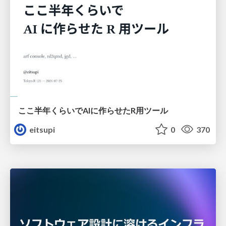
ここ半年くらいでAIに作らせたR用ツール
eitsupi
0
370