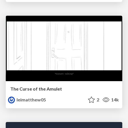
The Curse of the Amulet
leimatthew05
2
14k