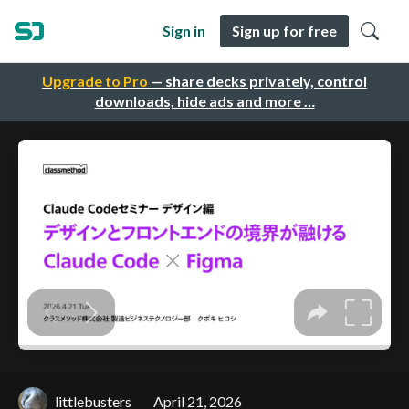
Sign in
Sign up for free
Upgrade to Pro
— share decks privately, control
downloads, hide ads and more …
littlebusters
April 21, 2026