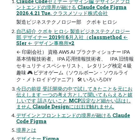
Claude Codeセミナー デザイン編 デザインとフロ
ントエンドの境界が融ける Claude Code Figma
2026.4.21 Tue. クラスメソッド株式会社
製造ビジネステクノロジー部 クボキ ヒロシ
自己紹介 クボキ ヒロシ 製造ビジネステクノロジー
部 デザイナー 2019年6月入社（classmethod ←
SIer ← デザイン事務所×2
← 印刷会社） 資格 AWS AI プラクティショナー IPA
基本情報技術者、 IPA 応用情報技術者、 IPA 旧情報
セキュリティスペシャリスト、 レタリング検定 4 級
趣味 🎮 ビデオゲーム（ソウルボーン・ソウルライ
ク・メトロイドヴァニア） 🛠️ いろいろDIY
今日の前提 受託開発の中で試してきたことを元にお
伝えします 一つの考え方として聞いてもらえると嬉
しいです 話さないこと MCP設定など細かい話はし
ません Claude Designにはほぼ触れません
デザインとフロントエンドの境界が融ける Claude
Code Figma
境界とは
デザイナー Figma