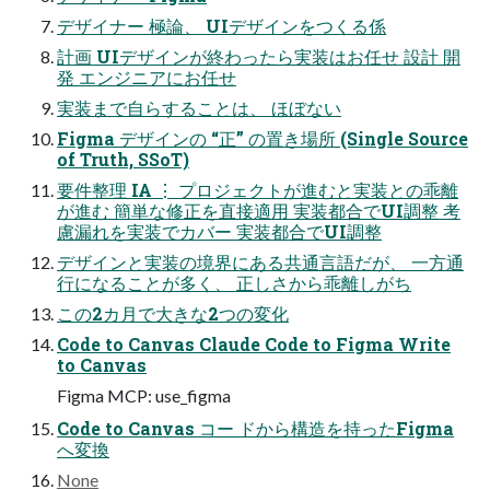
デザイナー 極論、 UIデザインをつくる係
計画 UIデザインが終わったら実装はお任せ 設計 開
発 エンジニアにお任せ
実装まで自らすることは、 ほぼない
Figma デザインの “正” の置き場所 (Single Source
of Truth, SSoT)
要件整理 IA ⋮ プロジェクトが進むと実装との乖離
が進む 簡単な修正を直接適用 実装都合でUI調整 考
慮漏れを実装でカバー 実装都合でUI調整
デザインと実装の境界にある共通言語だが、 一方通
行になることが多く、 正しさから乖離しがち
この2カ月で大きな2つの変化
Code to Canvas Claude Code to Figma Write
to Canvas
Figma MCP: use_figma
Code to Canvas コー ドから構造を持ったFigma
へ変換
None