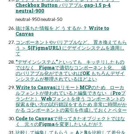
Checkbox Button バリアブル gap-1.5 p-4
neutral-900
neutral-950 neutral-50
抜け落ちた情報を ど う するか ？ Write to
Canvas
コンポーネントやバリアブルなど、 置き換えてもら
う ＞ ${FigmaURL} にデザインシステムを適用し
て
“デザインシステム”といっても キッチリしたもの
ではなく Figmaで適切なコンポーネント化、 値
のバリアブル化ができていればOK もちろんデザイ
ンシステムが整理されているほどよい
Write to CanvasはリモートMCPのため ローカ
ルフォントが使われていると編集できない （Proプ
ランだと） Webフォントを使う コンポーネントの
探索＆使い方の試行錯誤をするため 非常に時間がか
かる コンポーネントの索引を作成しておくとベター
Code to Canvasで持ってきたオブジェクトではな
く 元々のFigmaを変更したいんだが？
比較して編集してもらう ＞ AとBを比較して差分を