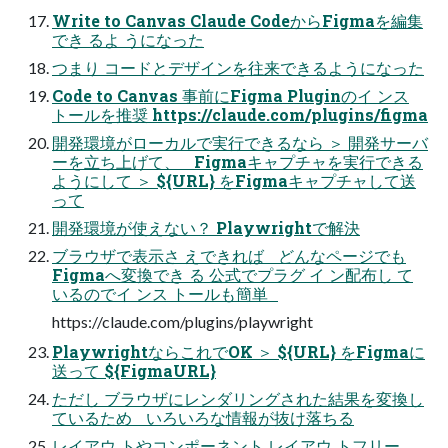
Write to Canvas Claude CodeからFigmaを編集
でき るよ うになった
つまり コードとデザインを往来できるようになった
Code to Canvas 事前にFigma Pluginのイ ンス
トールを推奨 https://claude.com/plugins/figma
開発環境がローカルで実行できるなら ＞ 開発サーバ
ーを立ち上げて、 Figmaキャプチャを実行できる
ようにして ＞ ${URL} をFigmaキャプチャして送
って
開発環境が使えない？ Playwrightで解決
ブラウザで表示さ えできれば どんなページでも
Figmaへ変換でき る 公式でプラグ イ ン配布し て
いるのでイ ンス トールも簡単
https://claude.com/plugins/playwright
PlaywrightならこれでOK ＞ ${URL} をFigmaに
送って ${FigmaURL}
ただし ブラウザにレンダリングされた結果を変換し
ているため いろいろな情報が抜け落ちる
レイアウ トやコンポーネント レイアウ トフリー