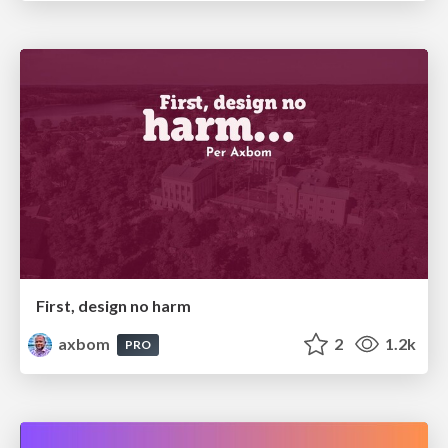
First, design no harm
axbom
2
1.2k
PRO