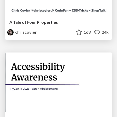
A Tale of Four Properties
chriscoyier
163
24k