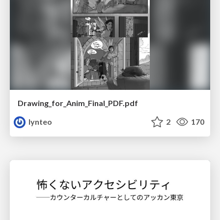
Drawing_for_Anim_Final_PDF.pdf
lynteo
2
170