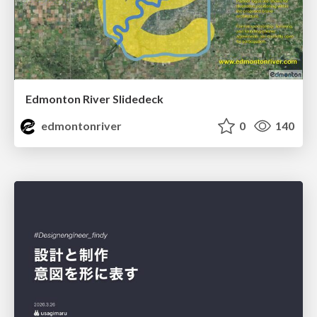
Edmonton River Slidedeck
edmontonriver
0
140