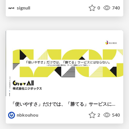
signull
0
740
「使いやすさ」だけでは、「勝てる」サービスにはならない。〜KPIとUXの分断を埋める、サービス戦略という「指針」〜
nbkouhou
2
540