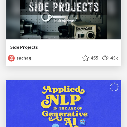
Side Projects
sachag
455
43k