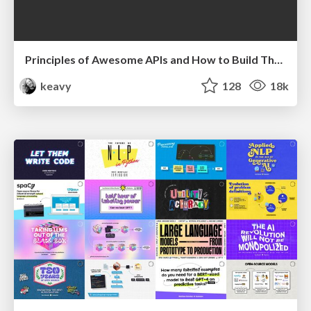
Principles of Awesome APIs and How to Build Them.
keavy
128
18k