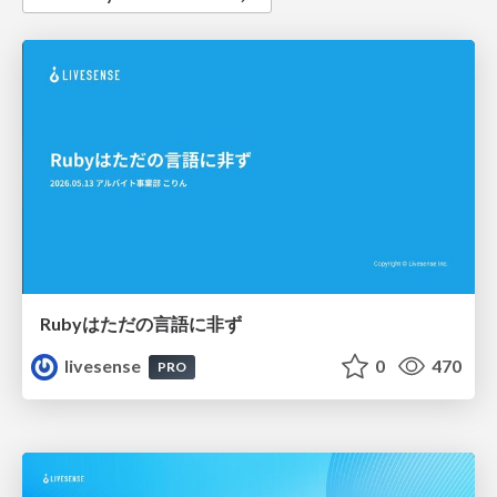
Rubyはただの⾔語に⾮ず
livesense
0
470
PRO