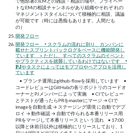
で他部署のEMとの雑談・相談の場や、プライベー
トなEMの相談チャンネルがあり組織やそれぞ れの
マネジメントスタイルについて積極的に相談、議論
が可能です（時には愚痴もあります。人間だも
の）
開発フロー
開発フロー • スクラムの流れに則り、カンバンに
載せたスプリントバックログをベースに機能開発し
ています ◦ ただし、すべてのスクラムのイベント
やプラクティスを踏襲しているわけではないです •
PJやタスクによってはモブプロやペアプロを活用し
ています
• ブランチ運用はgithub-flowを採用しています •
コードレビューはGitHubの各リポジトリのコードオ
ーナーとPJメンバーによって実施 • CIでレビュー
とテストが通ったらPRをmasterにマージ → CIで
imageを自動生成 → ステージング環境 に自動でデプ
ロイ → 動作確認 → 自動で作られる本番リリース用
PRをマージして本番リリース とい う流れ • 17:00
以降と休前日以外は積極的にリリースしており、1
日に10回ほどデプロイすることもあります • リリ