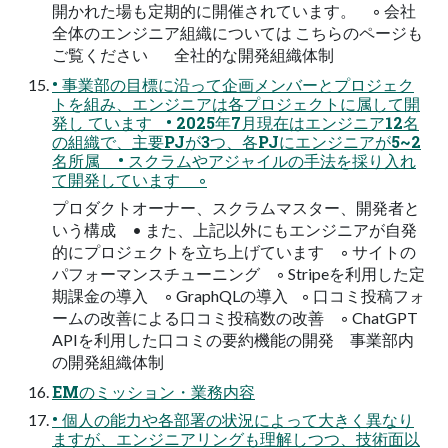
開かれた場も定期的に開催されています。 ◦ 会社
全体のエンジニア組織については こちらのページも
ご覧ください 全社的な開発組織体制
• 事業部の目標に沿って企画メンバーとプロジェク
トを組み、エンジニアは各プロジェクトに属して開
発し ています • 2025年7月現在はエンジニア12名
の組織で、主要PJが3つ、各PJにエンジニアが5~2
名所属 • スクラムやアジャイルの手法を採り入れ
て開発しています ◦
プロダクトオーナー、スクラムマスター、開発者と
いう構成 • また、上記以外にもエンジニアが自発
的にプロジェクトを立ち上げています ◦ サイトの
パフォーマンスチューニング ◦ Stripeを利用した定
期課金の導入 ◦ GraphQLの導入 ◦ 口コミ投稿フォ
ームの改善による口コミ投稿数の改善 ◦ ChatGPT
APIを利用した口コミの要約機能の開発 事業部内
の開発組織体制
EMのミッション・業務内容
• 個人の能力や各部署の状況によって大きく異なり
ますが、エンジニアリングも理解しつつ、技術面以