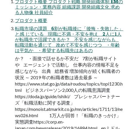
プロダクト概要 プロダクト戦略 開発組織体制 EMの
ミッション・業務内容 組織課題 開発組織文化 求め
る人物像 社員紹介
プロダクト概要
転職市場の課題 6割が転職後に「後悔・失敗した」
と感 じている 現職に不満・不安を抱え 2人に1人
が転職先で活躍できるか？ 不安を感じながらも
転職活動を通じて 改めて不安を感じつつ ・年齢
は平気か ・希望する転職先はあるの
か？ ・面接で話せるか不安だ 7割が転職サイト
や エージェントで活動し 仕事内容の情報不足を
感じながら 出典 総務省 増加傾向が続く転職者の
状況 ～ 2019 年の転職者数は過去最多 ～
https://www.stat.go.jp/data/roudou/topics/topi1230.h
tml ビジネスパーソン2,000人の転職意識調査
https://doda.jp/guide/ishiki/ プレシャスパートナー
ズ「転職活動に関する調査」
https://monoist.atmarkit.co.jp/mn/articles/1711/13/ne
ws026.html 1万人が回答！「転職のきっかけ」
実態調査https://corp.en-
japan.com/newsrelease/2019/16884.html enミドル