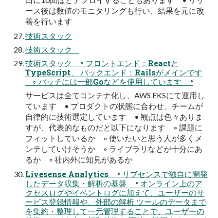
ース後は数値のモニタリングも行い、結果を元に改
善を行います
技術スタック
技術スタック
技術スタック • フロントエンド：Reactと
TypeScript、 バックエンド：Railsがメインです
◦ バッチには一部Goなどを使用しています •
サービスは全てコンテナ化し、AWS EKSにて運用し
ています • プロダクトの状態に合わせ、チームが
自律的に技術選定しています • 観点は色々ありま
すが、代表的なものだと以下になります ◦ 課題に
フィットしているか ◦ 使いたいと思う人が多くメ
ンテしていけそうか ◦ ライブラリなどが十分にあ
るか ◦ 社内外に知見があるか
Livesense Analytics • リブセンスで独自に開発
したデータ収集・解析の基盤 • オンライン上のア
クセスログやイベントログに加えて、ユーザーのサ
ービス登録情報や、外部の解析 ツールのデータまで
を集約・整理して一元管理することで、ユーザーの