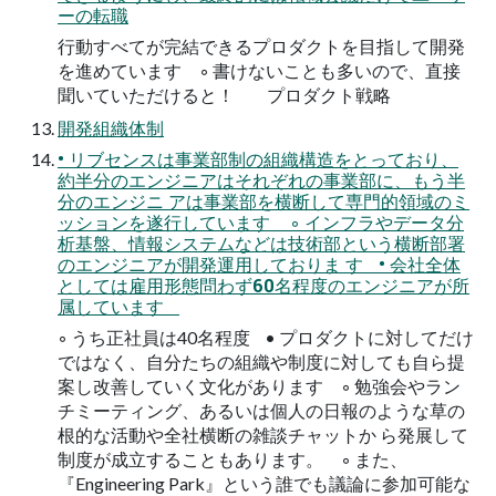
ーの転職
行動すべてが完結できるプロダクトを目指して開発
を進めています ◦ 書けないことも多いので、直接
聞いていただけると！ プロダクト戦略
開発組織体制
• リブセンスは事業部制の組織構造をとっており、
約半分のエンジニアはそれぞれの事業部に、もう半
分のエンジニ アは事業部を横断して専門的領域のミ
ッションを遂行しています ◦ インフラやデータ分
析基盤、情報システムなどは技術部という横断部署
のエンジニアが開発運用しておりま す • 会社全体
としては雇用形態問わず60名程度のエンジニアが所
属しています
◦ うち正社員は40名程度 • プロダクトに対してだけ
ではなく、自分たちの組織や制度に対しても自ら提
案し改善していく文化があります ◦ 勉強会やラン
チミーティング、あるいは個人の日報のような草の
根的な活動や全社横断の雑談チャットか ら発展して
制度が成立することもあります。 ◦ また、
『Engineering Park』という誰でも議論に参加可能な