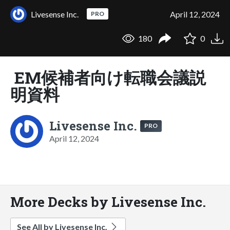
Livesense Inc.
April 12, 2024
PRO
180
0
EM候補者向け転職会議説
明資料
Livesense Inc.
PRO
April 12, 2024
More Decks by Livesense Inc.
See All by Livesense Inc.