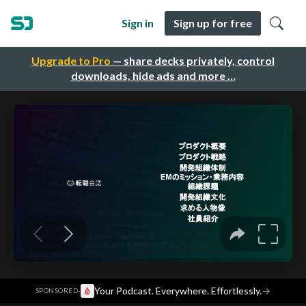
Sign in
Sign up for free
Upgrade to Pro
— share decks privately, control
downloads, hide ads and more …
·
Your Podcast. Everywhere. Effortlessly.
→
SPONSORED