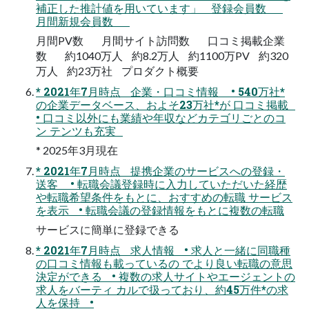
補正した推計値を用いています」 登録会員数
月間新規会員数
月間PV数 月間サイト訪問数 口コミ掲載企業
数 約1040万人 約8.2万人 約1100万PV 約320
万人 約23万社 プロダクト概要
* 2021年7月時点 企業・口コミ情報 • 540万社*
の企業データベース、およそ23万社*が 口コミ掲載
• 口コミ以外にも業績や年収などカテゴリごとのコ
ン テンツも充実
* 2025年3月現在
* 2021年7月時点 提携企業のサービスへの登録・
送客 • 転職会議登録時に入力していただいた経歴
や転職希望条件をもとに、おすすめの転職 サービス
を表示 • 転職会議の登録情報をもとに複数の転職
サービスに簡単に登録できる
* 2021年7月時点 求人情報 • 求人と一緒に同職種
の口コミ情報も載っているの でより良い転職の意思
決定ができる • 複数の求人サイトやエージェントの
求人をバーティ カルで扱っており、約45万件*の求
人を保持 •