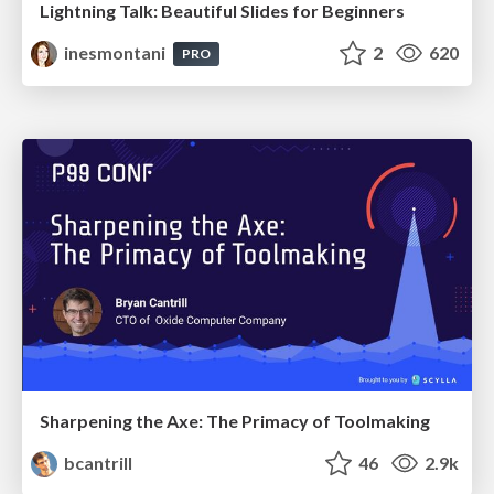
Lightning Talk: Beautiful Slides for Beginners
inesmontani
2
620
PRO
Sharpening the Axe: The Primacy of Toolmaking
bcantrill
46
2.9k