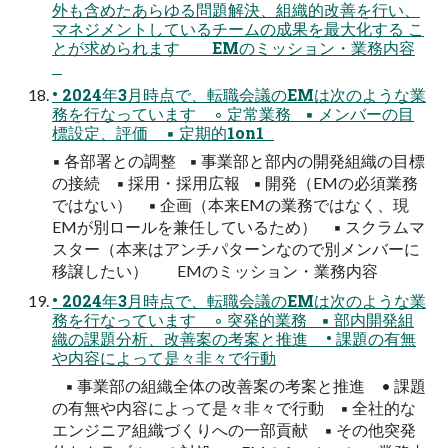
外も含めたあらゆる問題解決、組織的改善を行い、
マネジメントしているチームの成果を最大化する こ
とが求められます EMのミッション・業務内容
• 2024年3月時点で、転職会議のEMは次のような業
務を行なっています ◦ 定常業務 ▪ メンバーの目
標設定、評価 ▪ 定期的1on1
▪ 各部署との調整 ▪ 事業部と部内の開発組織の目標
の接続 ▪ 採用・採用広報 ▪ 開発（EMの必須業務
ではない） ▪ 企画（本来EMの業務ではなく、現
EMが別ロールを兼任しているため） ▪ スクラムマ
スター（本来はアンチパターンなので別メンバーに
移譲したい） EMのミッション・業務内容
• 2024年3月時点で、転職会議のEMは次のような業
務を行なっています ◦ 突発的業務 ▪ 部内開発組
織の課題分析、改善案の考案と推進 • 課題の有無
や内容によって是々非々で行動
▪ 事業部の組織全体の改善案の考案と推進 • 課題
の有無や内容によって是々非々で行動 ▪ 全社的な
エンジニア組織づくりへの一部貢献 ▪ その他突発