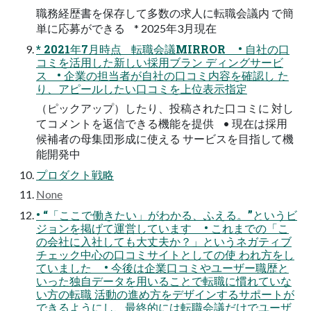
職務経歴書を保存して多数の求人に転職会議内 で簡
単に応募ができる * 2025年3月現在
* 2021年7月時点 転職会議MIRROR • 自社の口
コミを活用した新しい採用ブラン ディングサービ
ス • 企業の担当者が自社の口コミ内容を確認し た
り、アピールしたい口コミを上位表示指定
（ピックアップ）したり、投稿された口コミに 対し
てコメントを返信できる機能を提供 • 現在は採用
候補者の母集団形成に使える サービスを目指して機
能開発中
プロダクト戦略
None
• “「ここで働きたい」がわかる、ふえる。”というビ
ジョンを掲げて運営しています • これまでの「こ
の会社に入社しても大丈夫か？」というネガティブ
チェック中心の口コミサイトとしての使 われ方をし
ていました • 今後は企業口コミやユーザー職歴と
いった独自データを用いることで転職に慣れていな
い方の転職 活動の進め方をデザインするサポートが
できるようにし、最終的には転職会議だけでユーザ