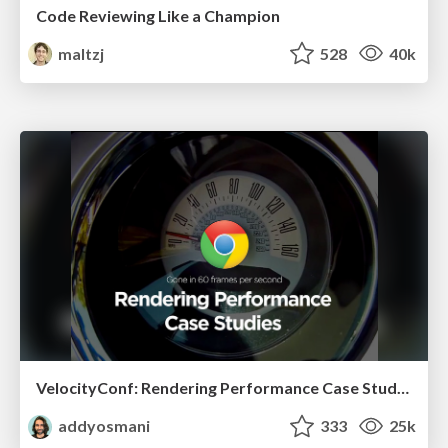
Code Reviewing Like a Champion
maltzj
528
40k
VelocityConf: Rendering Performance Case Studies
addyosmani
333
25k