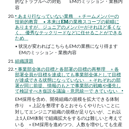
的なトラブルへの対処 EMのミッション・業務内
容
• あまり行なっていない業務 ◦ チームメンバーの
技術的教育 ▪ 本来はEMの業務スコープの範疇に
ありますが、ジュニアのメンバーがそれほど多くな
く、 優秀なテックリードなどに任せることができる
ため
▪ 状況が変わればこちらもEMの業務になり得ます
EMのミッション・業務内容
組織課題
• 事業部全体の目標と各部署の目標の再整理 ◦ 各
部署全員が目標を達成しても事業部全体として目標
が達成できる状態になっていない ◦ それぞれの部
署が同じ前提、情報のもとで事業部の戦略や優先し
て検証すべき仮説を議論・意思統一で きていない •
EM採用を含め、開発組織の規模を拡大できる体制
作り ◦ 上記を整理するとおそらくやりたいことに
対してエンジニア組織の規模が足りないが、これ以
上1人EM体制 で組織拡大をするのは難しいと考えて
いる ◦ EM採用を進めつつ、人数を増やしても生産