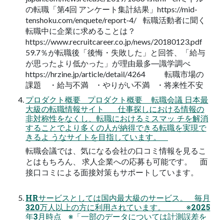
の転職「第4回 アンケート集計結果」https://mid-
tenshoku.com/enquete/report-4/ 転職活動者に聞く
転職中に企業に求めることは？
https://www.recruitcareer.co.jp/news/20180123.pdf
59.7％が転職後「後悔・失敗した」と回答、「給与
が思ったより低かった」が理由最多―識学調べ
https://hrzine.jp/article/detail/4264 転職市場の
課題 ・給与不満 ・やりがい不満 ・将来性不安
プロダクト概要 プロダクト概要 転職会議 日本最
大級の転職情報サイト 仕事探しにおける情報の
非対称性をなくし、転職におけるミスマッ チを解消
することでより多くの人が納得できる転職を実現で
きるよ うなサイトを目指しています。
転職会議では、気になる会社の口コミ情報を見るこ
とはもちろん、 求人企業への応募も可能です。 面
接口コミによる面接対策もサポートしています。
HRサービスとしては国内最大級のサービス。 毎月
320万人以上の方に利用されています。 ※2025
年3月時点 ※「一部のデータについては計測誤差を