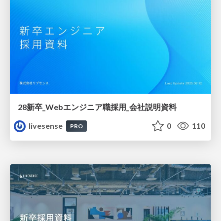
28新卒_Webエンジニア職採用_会社説明資料
livesense
0
110
PRO