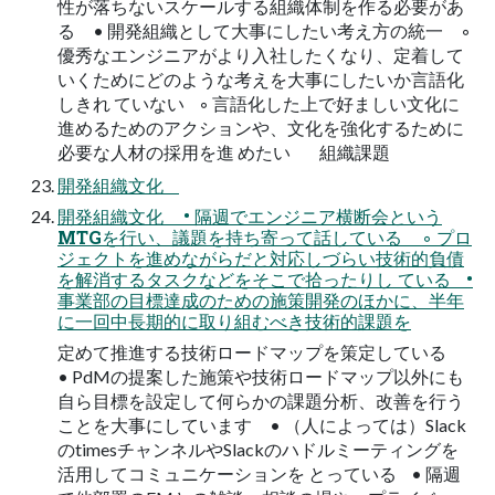
性が落ちないスケールする組織体制を作る必要があ
る • 開発組織として大事にしたい考え方の統一 ◦
優秀なエンジニアがより入社したくなり、定着して
いくためにどのような考えを大事にしたいか言語化
しきれ ていない ◦ 言語化した上で好ましい文化に
進めるためのアクションや、文化を強化するために
必要な人材の採用を進 めたい 組織課題
開発組織文化
開発組織文化 • 隔週でエンジニア横断会という
MTGを行い、議題を持ち寄って話している ◦ プロ
ジェクトを進めながらだと対応しづらい技術的負債
を解消するタスクなどをそこで拾ったりし ている •
事業部の目標達成のための施策開発のほかに、半年
に一回中長期的に取り組むべき技術的課題を
定めて推進する技術ロードマップを策定している
• PdMの提案した施策や技術ロードマップ以外にも
自ら目標を設定して何らかの課題分析、改善を行う
ことを大事にしています • （人によっては）Slack
のtimesチャンネルやSlackのハドルミーティングを
活用してコミュニケーションを とっている • 隔週