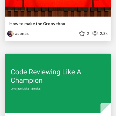
How to make the Groovebox
asonas
2
2.3k