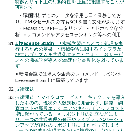
特徴とサイト上の行動特性を 正確に把握することが
可能です
• 職種問わずこのデータを活用し日々業務してお
り、PMやセールスの方もSQLを書く文化があります
◦ RedashでのKPIモニタリング ◦ アドホックな分
析 ◦ レコメンドやアクセスランキング等への利用
Livesense Brain • 機械学習にもとづく処理を実
行するための基盤 • 機械学習に関するインフラ及
びアルゴリズムを共通化することにより、各サービ
スへの機械学習導入 の高速化と高度化を図っていま
す
• 転職会議では求人や企業のレコメンドエンジンを
Livesense Brain上に構築しています
技術課題
技術課題 • マイクロサービスアーキテクチャを導入
したものの、現状の人数規模に見合わず、開発・調
査コストや新規エンジ ニアのキャッチアップコスト
増に繋がっている ◦ リポジトリの乱立などによ
り、一つの共通処理の修正やライブラリのバージョ
ンアップが複数のリポジトリに またがってしまう
◦ 一つの機能を実現するために複数のリポジトリが