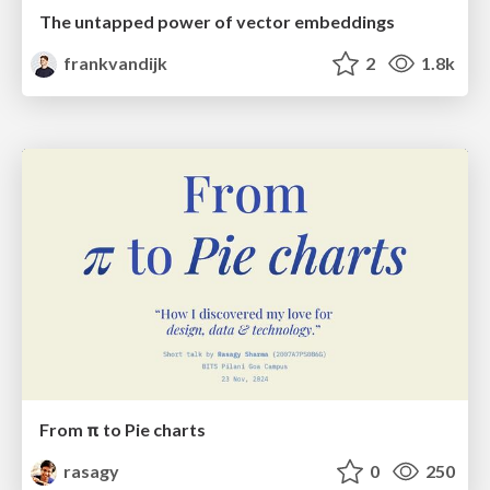
The untapped power of vector embeddings
frankvandijk
2
1.8k
From π to Pie charts
rasagy
0
250