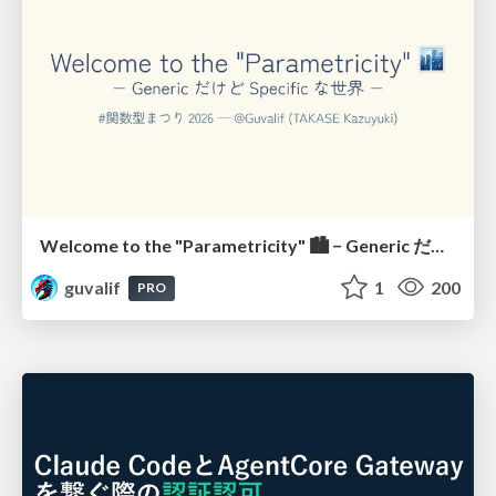
Welcome to the "Parametricity" 🏙️ − Generic だけど Specific な世界 −
guvalif
1
200
PRO