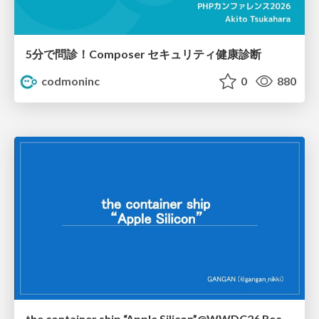
5分で問診！Composer セキュリティ健康診断
codmoninc
0
880
the container ship “Apple Silicon”@WWDC26 Recap -Japan-\(region).swift