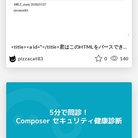
<title><a id="</title>君はこのHTMLをパースできるか"></a></title> #雑LT_study
pizzacat83
0
140