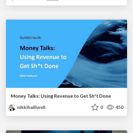
Money Talks: Using Revenue to Get Sh*t Done
nikkihalliwell
0
450