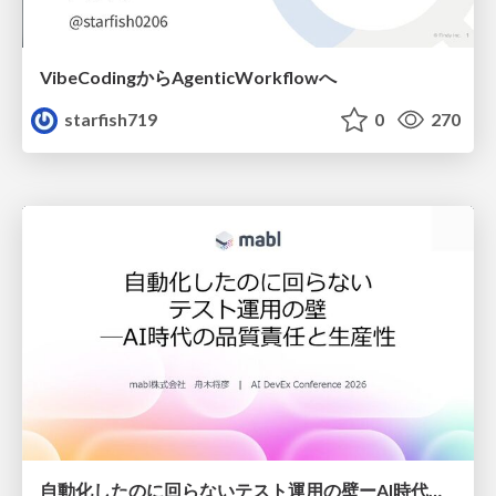
VibeCodingからAgenticWorkflowへ
starfish719
0
270
自動化したのに回らないテスト運用の壁ーAI時代の品質責任と生産性