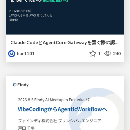
Claude CodeとAgentCore Gatewayを繋ぐ際の認証認可 / Authentication and authorization when connecting Claude Code with AgentCore Gateway
har1101
1
240