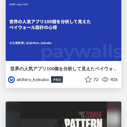
世界の人気アプリ100個を分析して見えたペイウォール設計の心得
akihiro_kokubo
72
41k
PRO