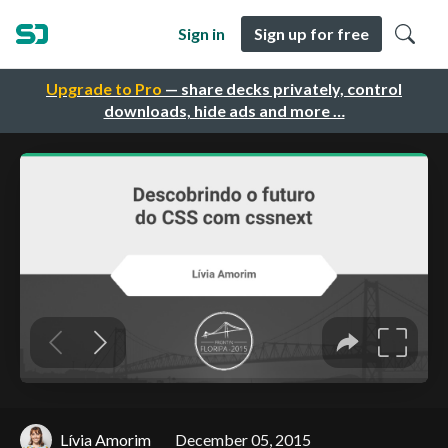
Sign in
Sign up for free
Upgrade to Pro
— share decks privately, control
downloads, hide ads and more …
Lívia Amorim
December 05, 2015