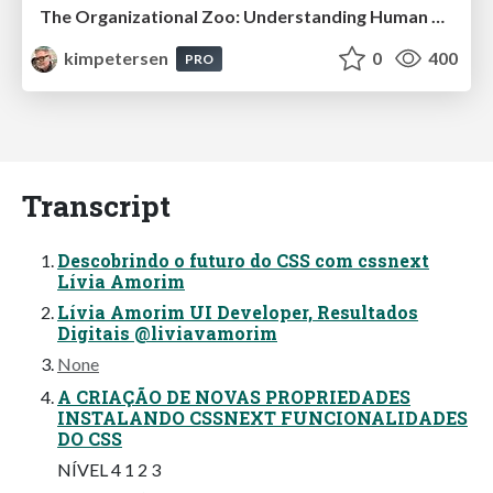
The Organizational Zoo: Understanding Human Behavior Agility Through Metaphoric Constructive Conversations (based on the works of Arthur Shelley, Ph.D)
kimpetersen
0
400
PRO
Transcript
Descobrindo o futuro do CSS com cssnext
Lívia Amorim
Lívia Amorim UI Developer, Resultados
Digitais @liviavamorim
None
A CRIAÇÃO DE NOVAS PROPRIEDADES
INSTALANDO CSSNEXT FUNCIONALIDADES
DO CSS
NÍVEL 4 1 2 3