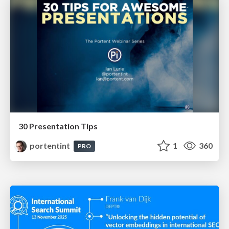
30 Presentation Tips
portentint
1
360
PRO