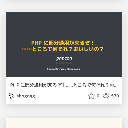
PHP に部分適用が来るぞ！……ところで何それ？おいしいの？ #phpcon / phpcon-2026
shogogg
0
570