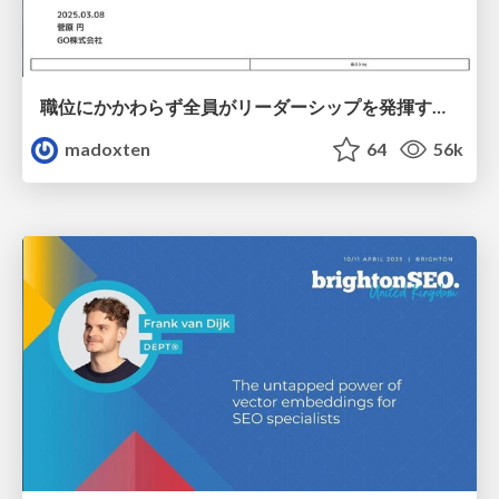
職位にかかわらず全員がリーダーシップを発揮するチーム作り / Building a team where everyone can demonstrate leadership regardless of position
madoxten
64
56k