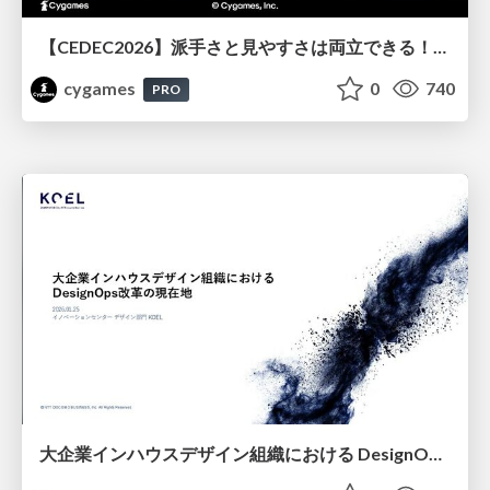
【CEDEC2026】派手さと見やすさは両立できる！『Shadowverse: Worlds Beyond』エフェクト・3D背景の超進化したビジュアル設計
cygames
0
740
PRO
大企業インハウスデザイン組織における DesignOps改革の現在地 / DesignOps at Scale: Navigating Transformation in Large Enterprises