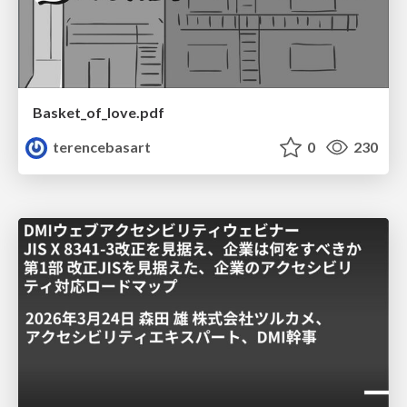
Basket_of_love.pdf
terencebasart
0
230