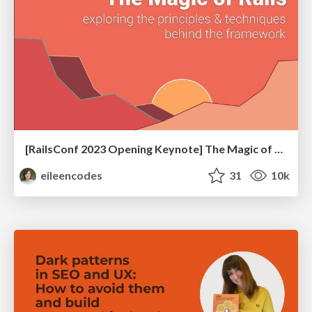
[RailsConf 2023 Opening Keynote] The Magic of Rails
eileencodes
31
10k