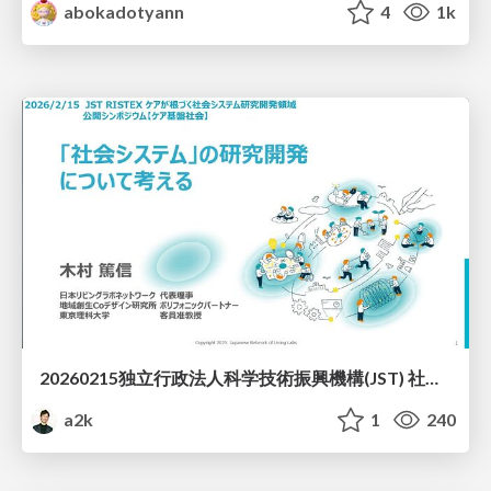
abokadotyann
4
1k
20260215独立行政法人科学技術振興機構(JST) 社会技術研究開発センター(RISTEX)ケアが根づく社会システム _公開シンポジウム
a2k
1
240