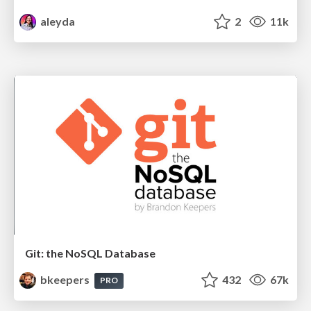
aleyda
2
11k
Git: the NoSQL Database
bkeepers
432
67k
PRO