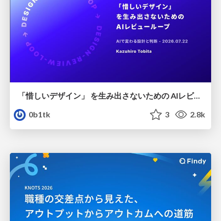
「惜しいデザイン」 を生み出さないための AIレビューループ
0b1tk
3
2.8k