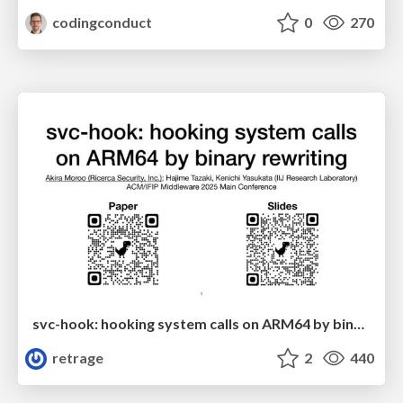
codingconduct
0
270
svc-hook: hooking system calls on ARM64 by binary rewriting
retrage
2
440