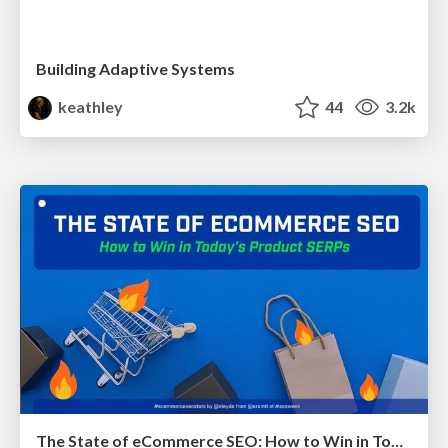
Building Adaptive Systems
keathley
44
3.2k
The State of eCommerce SEO: How to Win in Today's Products SERPs - #SEOweek