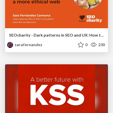
SEOcharity - Dark patterns in SEO and UX: How to avoid them and build a more ethical web
sarafernandez
0
230