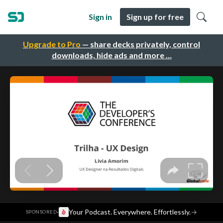
Sign in
Sign up for free
Upgrade to Pro
— share decks privately, control
downloads, hide ads and more …
·
Your Podcast. Everywhere. Effortlessly.
→
SPONSORED