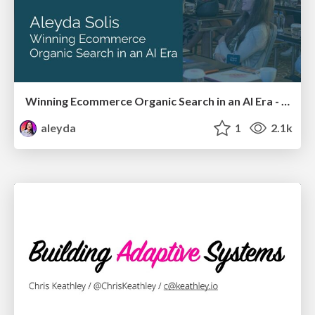
Winning Ecommerce Organic Search in an AI Era - #searchnstuff2025
aleyda
1
2.1k