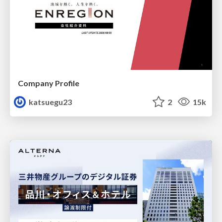
Company Profile
katsuegu23
2
15k