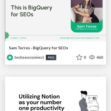
Sam Torres - BigQuery for SEOs
techseoconnect
0
460
PRO