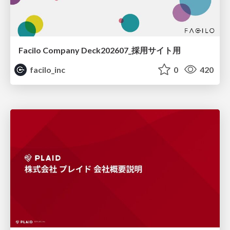
Facilo Company Deck202607_採用サイト用
facilo_inc
0
420