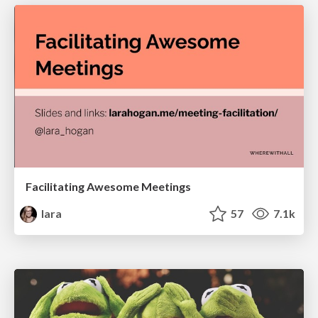
Facilitating Awesome Meetings
lara
57
7.1k