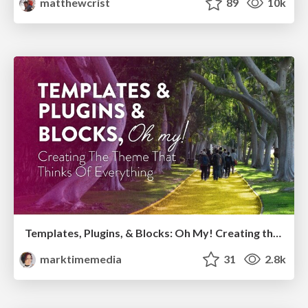
matthewcrist
89
10k
Templates, Plugins, & Blocks: Oh My! Creating the theme that thinks of everything
marktimemedia
31
2.8k