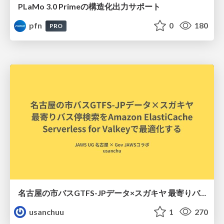
PLaMo 3.0 Primeの構造化出力サポート
pfn
0
180
PRO
名古屋の市バスGTFS-JPデータ×スガキヤ 最寄りバス停検索をAmazon ElastiCache Serverless for Valkeyで最適化する
usanchuu
1
270