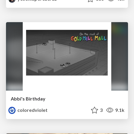
Abbi's Birthday
coloredviolet
3
9.1k