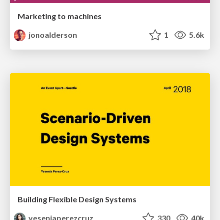
Marketing to machines
jonoalderson
1
5.6k
Building Flexible Design Systems
yeseniaperezcruz
330
40k