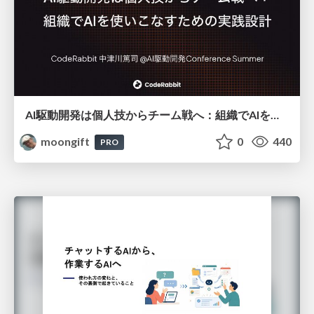
AI駆動開発は個人技からチーム戦へ：組織でAIを使いこなすための実践設計
moongift
0
440
PRO