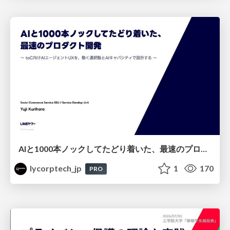
AIと1000本ノックしてたどり着いた、最速のプロダクト開発 ～toC向けAIエージェントUXを、動く選択肢とAIキャパシティで設計する～
lycorptech_jp
1
170
PRO