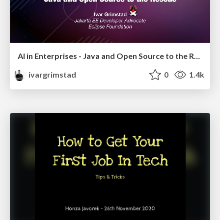
AI in Enterprises - Java and Open Source to the Rescue
ivargrimstad
0
1.4k