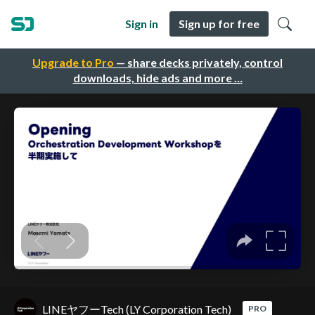
Sign in
Sign up for free
Upgrade to Pro
— share decks privately, control
downloads, hide ads and more …
LINEヤフーTech (LY Corporation Tech)
PRO