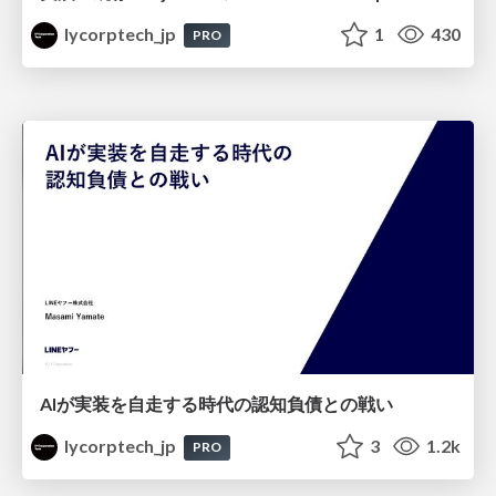
lycorptech_jp
1
430
PRO
AIが実装を自走する時代の認知負債との戦い
lycorptech_jp
3
1.2k
PRO