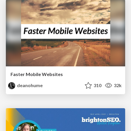
Faster Mobile Websites
deanohume
310
32k