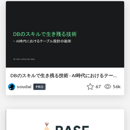
DBのスキルで生き残る技術 - AI時代におけるテーブル設計の勘所
soudai
67
56k
PRO