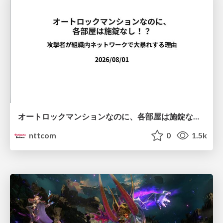
オートロックマンションなのに、各部屋は施錠なし！？ 攻撃者が組織内ネットワークで大暴れする理由 / The Front Door Is Locked, but the Rooms Are Wide Open: Why Attackers Move Freely Inside Enterprise Networks
nttcom
0
1.5k