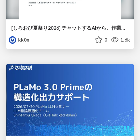
[しろおび夏祭り2026] チャットするAIから、作業するAIへ - 使われ方の変化と、その裏側で起きていること
kk0n
0
1.6k