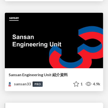
Sansan Engineering Unit 紹介資料
sansan33
1
4.9k
PRO