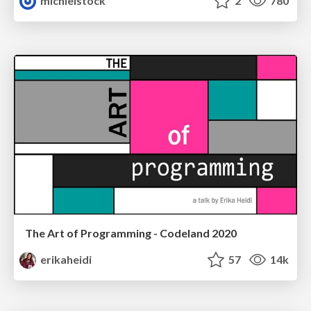
michielstock
2
780
The Art of Programming - Codeland 2020
erikaheidi
57
14k