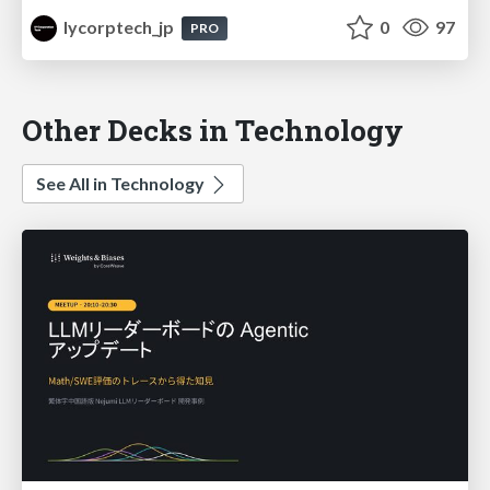
lycorptech_jp
0
97
PRO
Other Decks in Technology
See All in Technology