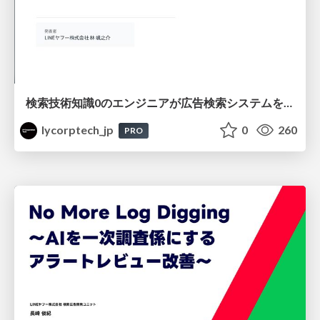
検索技術知識0のエンジニアが広告検索システムを内製化して運用するまで
lycorptech_jp
0
260
PRO