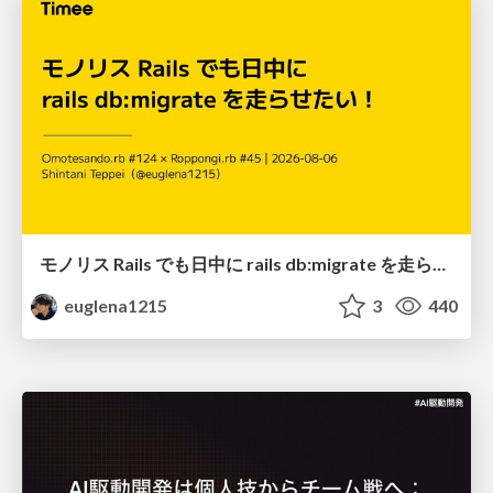
モノリス Rails でも日中に rails db:migrate を走らせたい！ / Daytime rails db:migrate on Monolithic Rails!
euglena1215
3
440