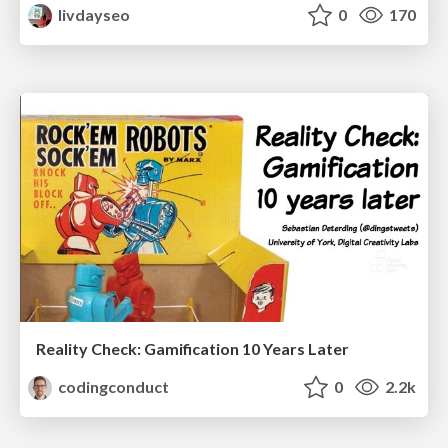
livdayseo
0
170
Reality Check: Gamification 10 Years Later
codingconduct
0
2.2k