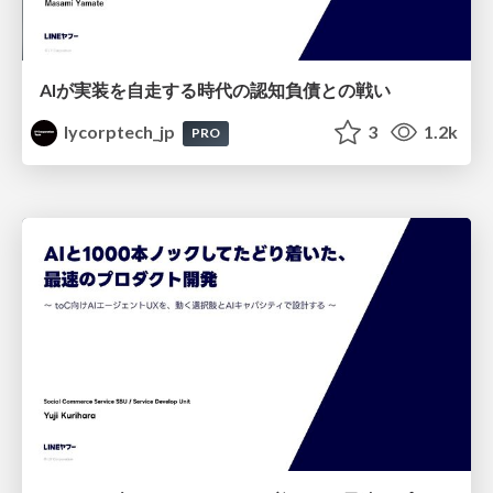
AIが実装を自走する時代の認知負債との戦い
lycorptech_jp
3
1.2k
PRO