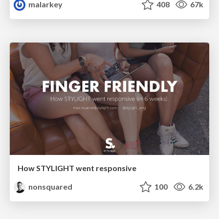
malarkey
408
67k
How STYLIGHT went responsive
nonsquared
100
6.2k