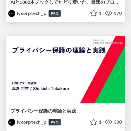
AIと1000本ノックしてたどり着いた、最速のプロダクト開発 ～toC向けAIエージェントUXを、動く選択肢とAIキャパシティで設計する～
lycorptech_jp
1
170
PRO
プライバシー保護の理論と実践
lycorptech_jp
1
300
PRO