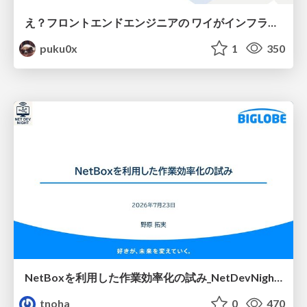
え？フロントエンドエンジニアの ワイがインフラも！？
puku0x
1
350
NetBoxを利用した作業効率化の試み_NetDevNight4
tnoha
0
470