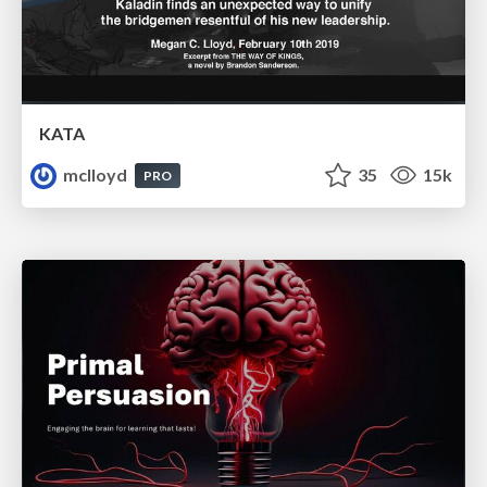
KATA
mclloyd
35
15k
PRO