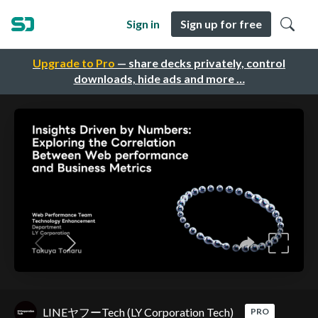
Sign in
Sign up for free
Upgrade to Pro
— share decks privately, control
downloads, hide ads and more …
LINEヤフーTech (LY Corporation Tech)
PRO