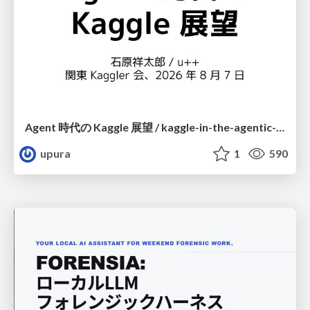
Agent 時代の Kaggle 展望 / kaggle-in-the-agentic-era
upura
1
590