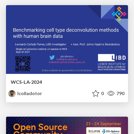
WCS-LA-2024
lcolladotor
0
790