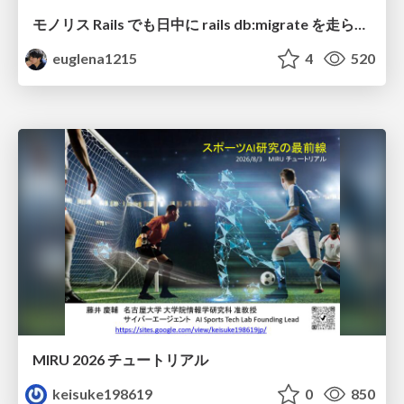
モノリス Rails でも日中に rails db:migrate を走らせたい！ / Daytime rails db:migrate on Monolithic Rails!
euglena1215
4
520
MIRU 2026 チュートリアル
keisuke198619
0
850