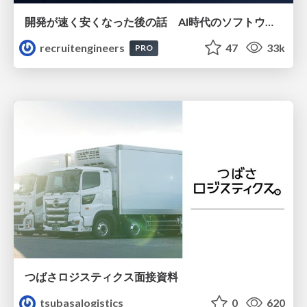
開発が速く安くなった後の話 AI時代のソフトウェアエンジニアリング組織論 #devsumi
recruitengineers
47
33k
PRO
つばさロジスティクス面接資料
tsubasalogistics
0
620