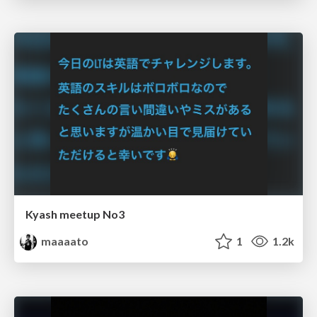
Kyash meetup No3
maaaato
1
1.2k