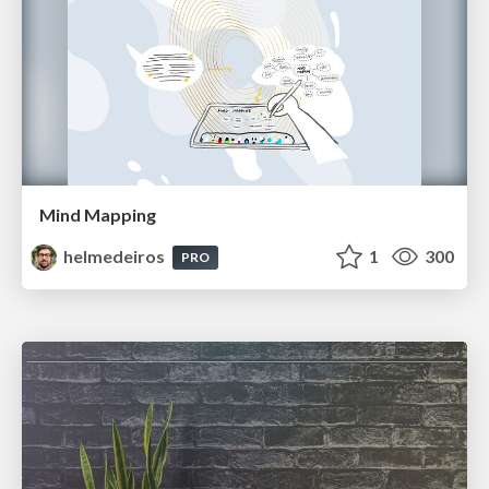
Mind Mapping
helmedeiros
1
300
PRO