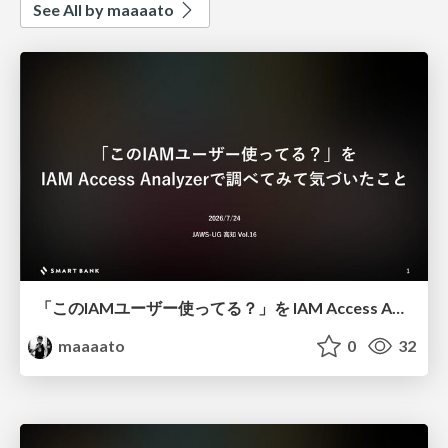
See All by maaaato
「このIAMユーザー使ってる？」を IAM Access Analyzerで調べてみて気づいたこと / Is This IAM User Still in Use? What I Learned Using IAM Access Analyzer to Find Out
maaaato
0
32