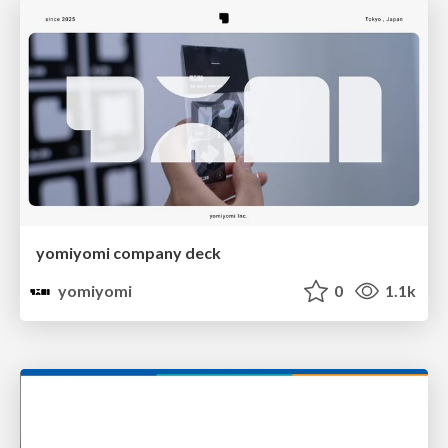
yomiyomi company deck
yomiyomi
0
1.1k