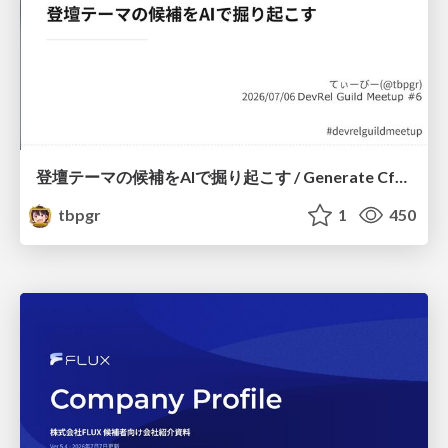
登壇テーマの候補をAIで掘り起こす / Generate CfP Ideas via-AI
tbpgr
1
450