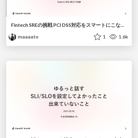
Fintech SREの挑戦 PCI DSS対応をスマートにこなすインフラ戦略/Fintech SRE’s Challenge: Smart Infrastructure Strategies for PCI DSS Compliance
maaaato
1
1.6k