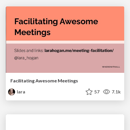
Facilitating Awesome Meetings
lara
57
7.1k