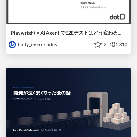
Playwright × AI Agent でE2Eテストはどう変わるか AI駆動テストの可能性と実用検証の結果 _0721
findy_eventslides
2
310