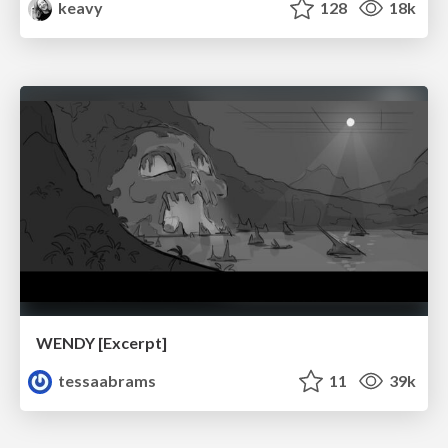
keavy
128
18k
WENDY [Excerpt]
tessaabrams
11
39k