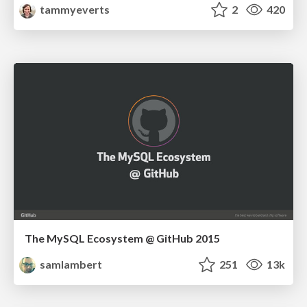
tammyeverts
2
420
The MySQL Ecosystem @ GitHub 2015
samlambert
251
13k