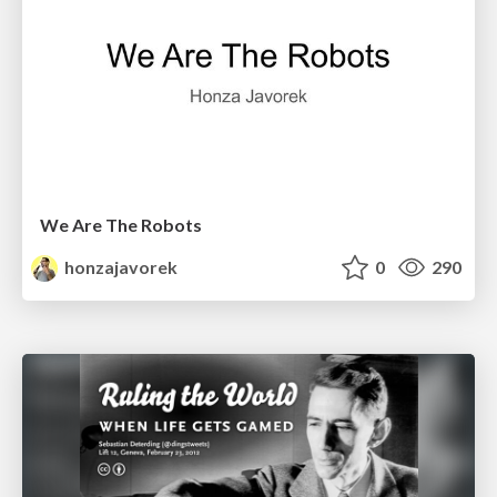
We Are The Robots
honzajavorek
0
290