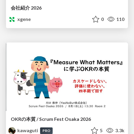
会社紹介 2026
xgene
0
110
OKRの本質 / Scrum Fest Osaka 2026
kawaguti
5
3.3k
PRO