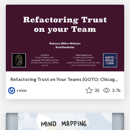
Refactoring Trust on Your Teams (GOTO; Chicago 2020)
rmw
35
3.7k