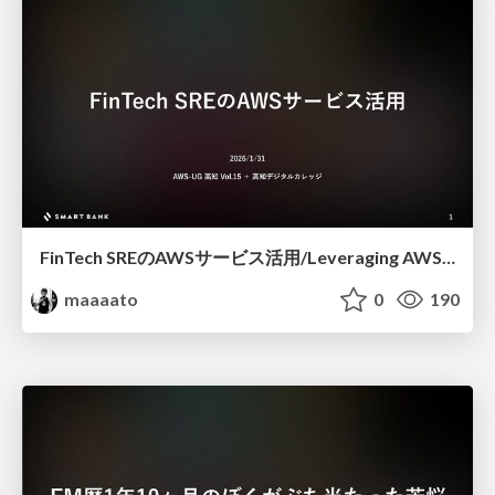
FinTech SREのAWSサービス活用/Leveraging AWS Services in FinTech SRE
maaaato
0
190