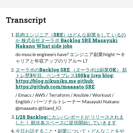
Transcript
筋肉エンジニア（SRE）はどんな副業をして いるの
か 株式会社ヌーラボ Backlog SRE Masayuki
Nakano What side jobs
do muscle engineers have? エンジニア副業Night 〜キ
ャリアと年収アップのリアル〜 LT
ヌーラボのBacklog SRE （ヌーラボは副業OK） 筋
トレ歴3年目。ベンチプレス100kg 1rep blog:
https://blog.nikuniku.me github:
https://github.com/maaaato SRE
/ Emacs / AWS / Terraform / Ansible / Workout /
English / パーソナルトレーナー Masayuki Nakano
@maaaato @Stand_IO
1/28 Backlogにカンバンボードが リリースされま
した！ 順次各スペースに提供開始していきます
今日お話すること • 副業について ◦ どんなことをや