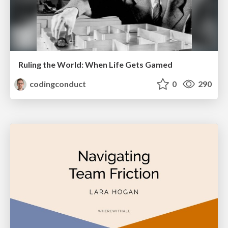
Ruling the World: When Life Gets Gamed
codingconduct
0
290