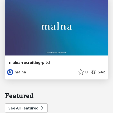
malna-recruiting-pitch
malna
0
24k
Featured
See All Featured