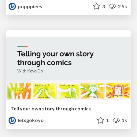
popppiees
3
2.5k
Tell your own story through comics
letsgokoyo
1
1k