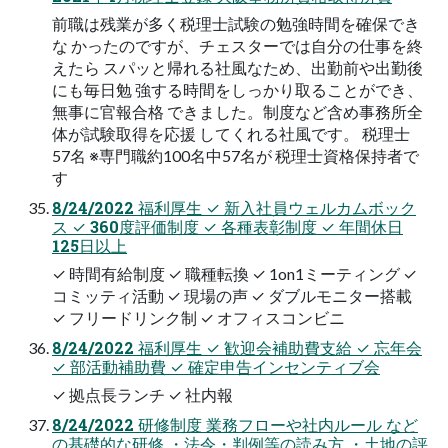
前職は残業が多く税理士試験の勉強時間を確保でき
な かったのですが、チェスターでは自分の仕事を終
えたら スパッと帰れる社風なため、出勤前や出勤後
にも毎日勉 強する時間をしっかり取ることができ、
無事に官報合格 できました。制度など含め事務所全
体が試験取得を応援 してくれる社風です。 税理士
57名 ※専門職約100名中57名が 税理士資格保持者で
す
8/24/2022 福利厚生 ✓ 新入社員ウェルカムボック
ス ✓ 360度評価制度 ✓ 各種表彰制度 ✓ 年間休日
125日以上
✓ 時間有給制度 ✓ 職種転換 ✓ 1on1ミーティング ✓
コミッティ活動 ✓ 現場の声 ✓ ダブルモニター搭載
✓ フリードリンク制 ✓ オフィスコンビニ
8/24/2022 福利厚生 ✓ 歓迎会補助費支給 ✓ 忘年会
✓ 部活動補助費 ✓ 確定申告インセンティブ会
✓ 拠点長ランチ ✓ 社内報
8/24/2022 研修制度 業務フローや社内ルール など
の基礎的な研修 ・法令・判例等の読み方 ・土地の評