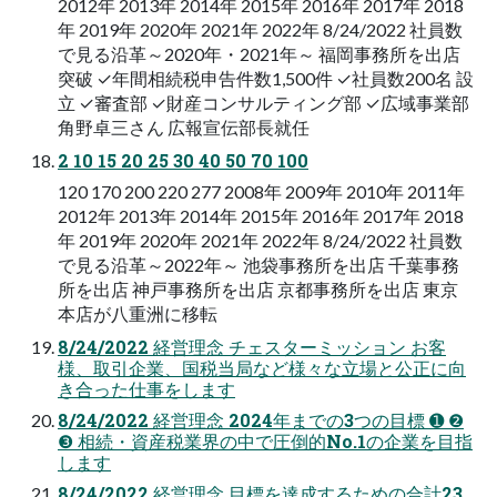
2012年 2013年 2014年 2015年 2016年 2017年 2018
年 2019年 2020年 2021年 2022年 8/24/2022 社員数
で見る沿革～2020年・2021年～ 福岡事務所を出店
突破 ✓年間相続税申告件数1,500件 ✓社員数200名 設
立 ✓審査部 ✓財産コンサルティング部 ✓広域事業部
角野卓三さん 広報宣伝部長就任
2 10 15 20 25 30 40 50 70 100
120 170 200 220 277 2008年 2009年 2010年 2011年
2012年 2013年 2014年 2015年 2016年 2017年 2018
年 2019年 2020年 2021年 2022年 8/24/2022 社員数
で見る沿革～2022年～ 池袋事務所を出店 千葉事務
所を出店 神戸事務所を出店 京都事務所を出店 東京
本店が八重洲に移転
8/24/2022 経営理念 チェスターミッション お客
様、取引企業、国税当局など様々な立場と公正に向
き合った仕事をします
8/24/2022 経営理念 2024年までの3つの目標 ➊ ❷
❸ 相続・資産税業界の中で圧倒的No.1の企業を目指
します
8/24/2022 経営理念 目標を達成するための合計23