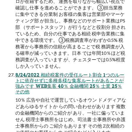
ロが在籍するため、 連携を取りながら幅広い視点で
確認し仕事 を進めることができます。 ③担当業務
に集中できる分業制 お客様の集客は営業部やマーケ
ティング部 が担当し、事務などのサポート業務はPS
部 （サポートスタッフ）が行うなどと役割分 担され
ているため、自分の仕事である相続 税申告業務に集
中できる環境です。 ③税務調査率がわずか0.5% 税
務署から事務所の信頼が高まることで税 務調査が入
る確率が減っていきます。日本 では年間10％ほど税
務調査が入っています が、チェスターでは0.5%程度
しか入ってい ません。
8/24/2022 相続税案件の受任ルート割合 1つのルー
トに依存せずに多種多様な集客ルートがあることが
強みです WEB集客 40％ 金融機関 25％ 士業 25％
その他
10％ 広告や自社で運営しているオウン ドメディアな
どあらゆるサイトか らの問い合わせがあります 複数
の金融機関からのご紹介が あり、一社に偏っていま
せん 税理士事務所をはじめ、司法書 士事務所や弁護
士事務所からの ご紹介もあります その他 2次相続の