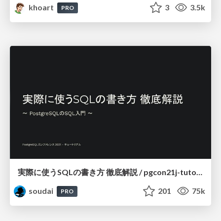
khoart
3
3.5k
PRO
実際に使うSQLの書き方 徹底解説 / pgcon21j-tutorial
soudai
201
75k
PRO