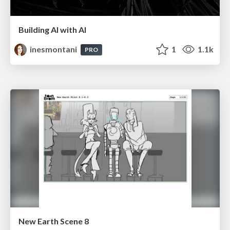
Building AI with AI
inesmontani
1
1.1k
PRO
New Earth Scene 8