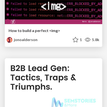
How to build a perfect <img>
jonoalderson
1
5.8k