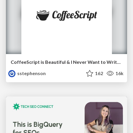
CoffeeScript is Beautiful & I Never Want to Write Plain JavaScript Again
sstephenson
162
16k