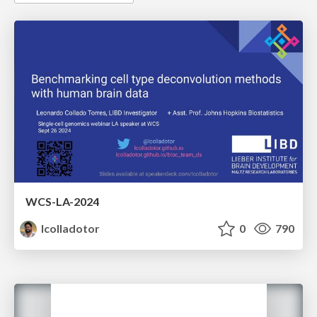
WCS-LA-2024
lcolladotor
0
790