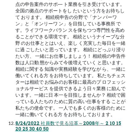
点の申告案件のサポ― ト業務を引き受けています。
全国の拠点のサポートをし たいという方をお待ちし
て おります。 相続税申告の分野で「ナン バーワ
ン」と「オンリーワ ン」を目指している事務所 で
す。ライフワークバラン スを保ちつつ専門性を高め
ることができる環境です。 相続というナイーブな分
野 のお仕事ととはいえ、楽し く充実した毎日を一緒
に過 ごしたいと思っています。 相続にどっぷり浸り
たい方、 一緒にお仕事しましょう！ 相続税の申告件
数は人口動 態からみて今後増えていく と思います。
相続に関する 知識や実務経験を学びなが ら、一緒に
働いてくれる方 をお待ちしています。 私たちチェス
ターは相続で お悩みのお客様に最高のプ ロフェッシ
ョナルサービス を提供できるよう日々業務 に励んで
います。一緒に日 本一を目指しませんか？ 相続で困
っている人たちの ために質の高い仕事をする ことが
私たちの使命です。 一人でも多くのお客様のた めに
一緒に働いてくれる方 をお待ちしております。
8/24/2022 社員数で見る沿革～2008年～ 2 10 15
20 25 30 40 50