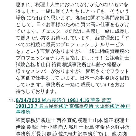
恵まれ、税理士人生におい てかけがえのないものを
得 ました。一緒に働く人たち にとっても、そういう
場所 になればと思います。 相続に関する専門家集団
と して、日々お客様のために 質の高い仕事を心がけ
てい ます。チェスターの理念に 共感し一緒に成長し
て働き たい方をお待ちしています。 経営理念に「す
べての相続 に最高のプロフェッショナ ルサービス
を」という言葉 がありますが、一緒に相続 資産税の
プロフェッショナ ルを目指しましょう！ 公認会計士
試験合格者 山口 裕貴 横浜事務所は年齢や 経歴が
様々なメン バーがおりますが、 皆気さくでフラット
な関係で仕事をして います。日本一の事 務所を目指
していま す。事務所と一緒に 成長していける方お
待ちしております。
8/24/2022 拠点長紹介 1981.4.16 荒巻 善宏
1981.10.7 名古屋事務所 京都事務所 大阪事務所 神戸
事務所
福岡事務所 税理士 西谷 直紀 税理士 山本 隆正 税理士
伊原 慶 税理士 小柴 尚人 税理士 松島 侑希 佐久軽井沢
事務所 所長 河越 諒 佐久軽井沢事務所では、他 の拠