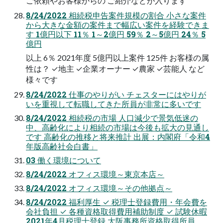
ご依頼やお客様からの ご紹介などが入ります
8/24/2022 相続税申告案件規模の割合 小さな案件
から大きな金額の案件まで幅広い案件を経験できま
す 1億円以下 11％ 1～2億円 59％ 2～5億円 24％ 5
億円
以上 6％ 2021年度 5億円以上案件 125件 お客様の属
性は？ ✓地主 ✓企業オーナー ✓農家 ✓芸能人 など
様々です
8/24/2022 仕事のやりがい チェスターにはやりが
いを重視して転職してきた所員が非常に多いです
8/24/2022 相続税の市場 人口減少で景気低迷の
中、高齢化により相続の市場は今後も拡大の見通し
です 高齢化の推移と将来推計 出展：内閣府「令和4
年版高齢社会白書」
03 働く環境について
8/24/2022 オフィス環境～東京本店～
8/24/2022 オフィス環境～その他拠点～
8/24/2022 福利厚生 ✓ 税理士登録費用・年会費を
会社負担 ✓ 各種資格取得費用補助制度 ✓ 試験休暇
2021年4月税理士登録 大阪事務所資格取得所員