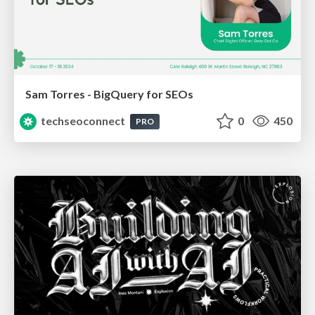
Sam Torres - BigQuery for SEOs
techseoconnect
0
450
PRO