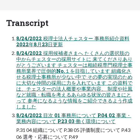
Transcript
8/24/2022 税理士法人チェスター 事務所紹介資料
2022年8月23日更新
8/24/2022 採用候補者さまへ たくさんの選択肢の
中からチェスターの採用サイトに 来てくださりあり
がとうございます チェスターは相続税専門税理士事
務所業界で圧倒的No.１を目指しています 組織化さ
せる税理士事務所が少ない中で その夢の実現のため
に大切な仲間の採用に力を入れています この資料で
は、チェスターの法人概要や事業内容、 制度や社風
など就職・転職を考えるあらゆる状況の皆さまにと
って 参考になるような情報をご紹介できるよう作成
しました
8/24/2022 目次 01 事務所について P.04 02 事業・
業務内容について P.23 03 働く環境について
P.31 04 組織について P.38 05 評価制度について P.43
06 選考・応募について P.49