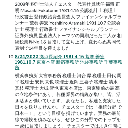
2008年 税理士法人チェスター 代表社員就任 福留 正
明 Masaaki Fukutome 1981.4.16 公認会計士 税理士
行政書士 登録政治資金監査人 ファイナンシャルプラ
ンナー 荒巻 善宏 Yoshihiro Aramaki 1981.10.7 公認会
計士 税理士 行政書士 ファイナンシャルプランナー
証券外務員 監査法人トーマツの同期だった二人が 相
続税業界No.1を目指して立ち上げ、変わらぬ共同代
表制で14年目を迎えました
8/24/2022 拠点長紹介 1981.4.16 荒巻 善宏
1981.10.7 東京本店 新宿事務所 池袋事務所 千葉事務
所
横浜事務所 大宮事務所 税理士 河合 厚 税理士 田代 周
平 税理士 安原 真也 税理士 近岡 三喜子 税理士 清水
真枝 税理士 大槻 智也 東京本店は、東京駅前の最 高
の立地条件にあり、各種 業界の精鋭が集い、皆、活
き活きと働いています。 あなたも、私達と充実した
日々を送りませんか。 チェスターでは「相続分野 で
日本一！」という目標を 掲げています。実務の最前
線で経験を積みながら、ぜ ひこの分野でのトップを
一 緒に目指しましょう。 チェスターではよき仲間に