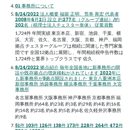
01 事務所について
8/24/2022 法人概要 福留 正明、荒巻 善宏 代表者
2008年6月2日 設立 約277名（グループ連結）/約
202名（税理士法人チェスター単体） 従業員数
1,724件 年間実績 東京本店、新宿、池袋、千葉、横
浜、大宮、佐久、名古屋、大阪、京都、神戸、福岡
拠点 チェスターグループは相続に関連した専門家集
団です 全国12拠点に展開し、年間相続税申告件数は
1,724件と業界トップクラスです 佐久
8/24/2022 拠点紹介 毎年全国各地に新事務所の開
設や既存拠点の増床移転がされています 2022年に
も新事務所が5拠点開設されました 東京八重洲本店
新宿事務所 池袋事務所 横浜事務所 千葉事務所 大宮
事務所
名古屋事務所 大阪事務所 神戸事務所 京都事務所 福
岡事務所 約64名 約23名 約3名 約29名 約4名 約16名
約14名 約23名 約6名 約5名 約6名 佐久軽井沢事務所
約9名
51件 103件 126件 138件 173件 228件 264件 472件