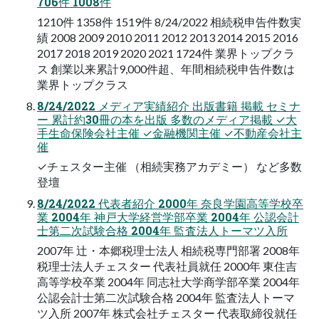
706件 1008件
1210件 1358件 1519件 8/24/2022 相続税申告件数実
績 2008 2009 2010 2011 2012 2013 2014 2015 2016
2017 2018 2019 2020 2021 1724件 業界トップクラ
ス 創業以来累計9,000件超、年間相続税申告件数は
業界トップクラス
8/24/2022 メディア実績紹介 出版書籍 掲載 セミナ
ー 累計約30冊の本を出版 多数のメディア掲載 ✓大
手生命保険会社主催 ✓金融機関主催 ✓不動産会社主
催
✓チェスター主催 （相続実務アカデミー） など多数
登壇
8/24/2022 代表者紹介 2000年 奈良学園高等学校卒
業 2004年 神戸大学経営学部卒業 2004年 公認会計
士第二次試験合格 2004年 監査法人トーマツ入所
2007年 辻・本郷税理士法人 相続税専門部署 2008年
税理士法人チェスター 代表社員就任 2000年 東住吉
高等学校卒業 2004年 同志社大学商学部卒業 2004年
公認会計士第二次試験合格 2004年 監査法人トーマ
ツ入所 2007年 株式会社チェスター 代表取締役就任