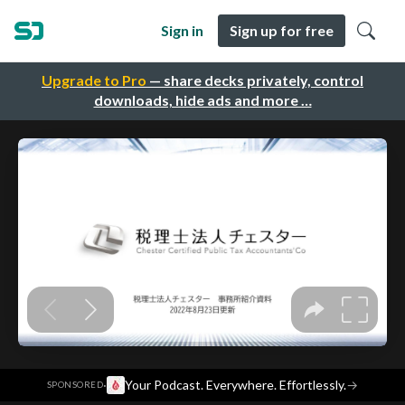
Sign in
Sign up for free
Upgrade to Pro
— share decks privately, control
downloads, hide ads and more …
·
Your Podcast. Everywhere. Effortlessly.
→
SPONSORED