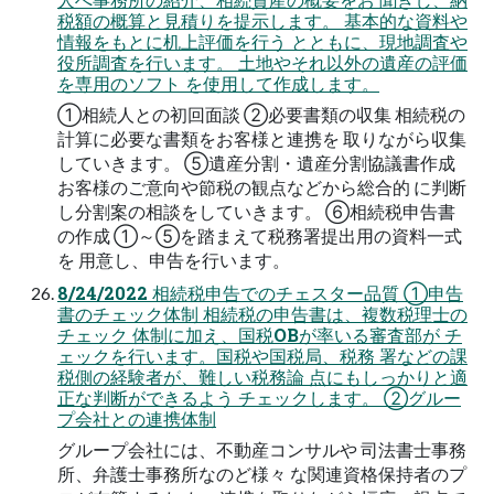
税額の概算と見積りを提示します。 基本的な資料や
情報をもとに机上評価を行う とともに、現地調査や
役所調査を行います。 土地やそれ以外の遺産の評価
を専用のソフト を使用して作成します。
①相続人との初回面談 ②必要書類の収集 相続税の
計算に必要な書類をお客様と連携を 取りながら収集
していきます。 ⑤遺産分割・遺産分割協議書作成
お客様のご意向や節税の観点などから総合的 に判断
し分割案の相談をしていきます。 ⑥相続税申告書
の作成 ①～⑤を踏まえて税務署提出用の資料一式
を 用意し、申告を行います。
8/24/2022 相続税申告でのチェスター品質 ①申告
書のチェック体制 相続税の申告書は、複数税理士の
チェック 体制に加え、国税OBが率いる審査部が チ
ェックを行います。国税や国税局、税務 署などの課
税側の経験者が、難しい税務論 点にもしっかりと適
正な判断ができるよう チェックします。 ②グルー
プ会社との連携体制
グループ会社には、不動産コンサルや 司法書士事務
所、弁護士事務所なのど様々 な関連資格保持者のプ