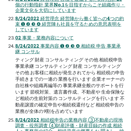
個の行動指針 業界No.1を目指すからこそ組織作り・
企業文化を大切にしています
8/24/2022 経営理念 経営陣から働く皆への4つの約
束 ➊ ❷ ❸ ❹ 経営陣も社員を守るための意思表明を
しています
02 事業・業務内容について
8/24/2022 事業内容 ➊ ❷ ❸ ❹ 相続税 申告 事業承
継 コンサル
ティング 財産 コンサル ティング その他 相続税申告
事業承継 コンサルティング 財産 コンサルティング
その他 お客様に相続が発生されてから 相続税の申告
手続きまでの一連の 業務を行います 企業オーナーの
自社株や組織再編等の 事業承継全般のサポートを行
います 節税対策、遺言書作成、不動産や 生命保険な
ど相続の生前対策の コンサルティングを行います 不
動産譲渡の確定申告や相続税還付など 相続税申告の
業務が全体の9割を占めています
8/24/2022 相続税申告の業務内容 ③不動産の現地
調査・役所調査 ④財産評価・財産目録の作成 相続
人へ事務所の紹介、相続資産の概要をお 聞きし、納