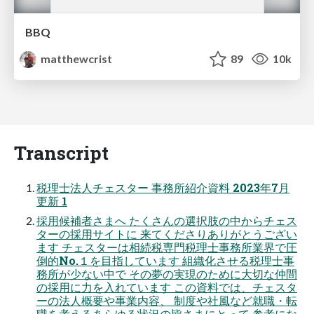
BBQ
matthewcrist
89
10k
Transcript
税理士法人チェスター 事務所紹介資料 2023年7月
更新 1
採用候補者さまへ たくさんの選択肢の中からチェス
ターの採用サイトに 来てくださりありがとうござい
ます チェスターは相続税専門税理士事務所業界で圧
倒的No.１を目指しています 組織化させる税理士事
務所が少ない中で その夢の実現のために大切な仲間
の採用に力を入れています この資料では、チェスタ
ーの法人概要や事業内容、 制度や社風など就職・転
職を考えるあらゆる状況の皆さまにとって 参考にな