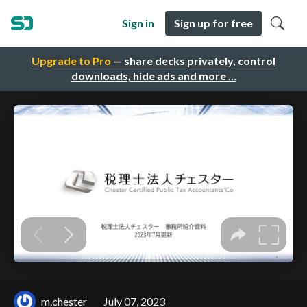
Sign in
Sign up for free
Upgrade to Pro
— share decks privately, control
downloads, hide ads and more …
m.chester
July 07, 2023