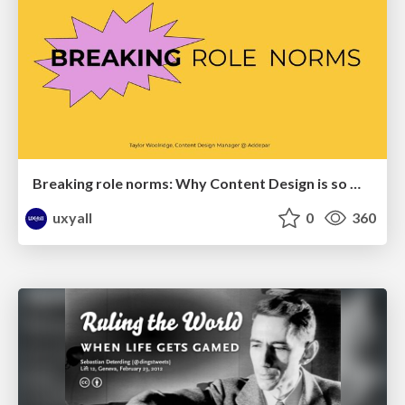
Breaking role norms: Why Content Design is so much more than writing copy - Taylor Woolridge
uxyall
0
360