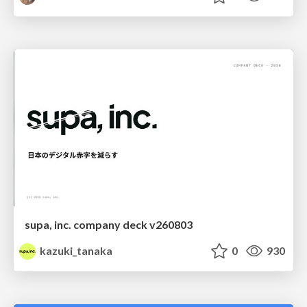
supa, inc. company deck v260803
kazuki_tanaka
0
930