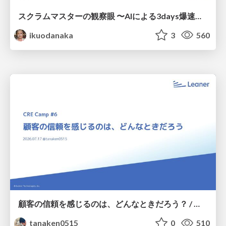
スクラムマスターの観察眼 〜AIによる3days爆速キャッチアップと次の一手〜/The Scrum Master's Insight: Lightning-Fast 3-Day Catch-Up with AI and the Next Move
ikuodanaka
3
560
顧客の信頼を感じるのは、どんなときだろう？ / When do you feel a customer's trust?
tanaken0515
0
510