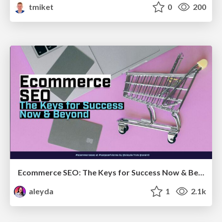
tmiket
0
200
Ecommerce SEO: The Keys for Success Now & Beyond - #SERPConf2024
aleyda
1
2.1k