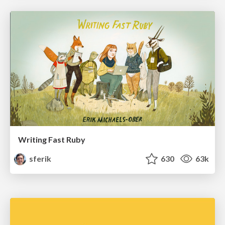
Writing Fast Ruby
sferik
630
63k