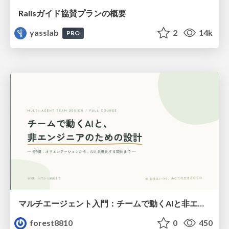
Railsガイド協賛プランの概要
yasslab
2
14k
PRO
マルチエージェント入門：チームで動くAIと非エンジニアのための設計（Claude Code）
forest8810
0
450