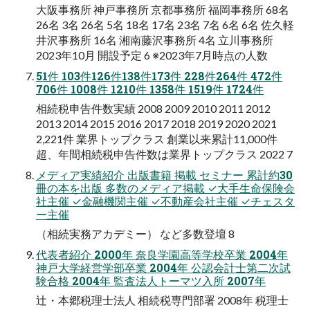
大阪事務所 神戸事務所 京都事務所 福岡事務所 68名
26名 3名 26名 5名 18名 17名 23名 7名 6名 6名 佐久軽
井沢事務所 16名 湘南藤沢事務所 4名 立川事務所
2023年10月 開設予定 6 ※2023年7月時点の人数
51件 103件126件138件173件 228件264件 472件
706件 1008件 1210件 1358件 1519件 1724件
相続税申告件数実績 2008 2009 2010 2011 2012
2013 2014 2015 2016 2017 2018 2019 2020 2021
2,221件 業界トップクラス 創業以来累計11,000件
超、年間相続税申告件数は業界トップクラス 2022 7
メディア実績紹介 出版書籍 掲載 セミナー 累計約30
冊の本を出版 多数のメディア掲載 ✓大手生命保険会
社主催 ✓金融機関主催 ✓不動産会社主催 ✓チェスタ
ー主催
（相続実務アカデミー） など多数登壇 8
代表者紹介 2000年 奈良学園高等学校卒業 2004年
神戸大学経営学部卒業 2004年 公認会計士第二次試
験合格 2004年 監査法人トーマツ入所 2007年
辻・本郷税理士法人 相続税専門部署 2008年 税理士