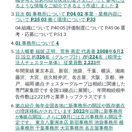
るような情報をご紹介できるよう作成しました 2
目次 01 事務所について P.04 02 事業・業務内容に
ついて P.25 03 働く環境について P.33
04 組織について P.40 05 評価制度について P.45 06 選
考・応募について P.51 3
01 事務所について 4
法人概要 福留 正明、荒巻 善宏 代表者 2008年6月2
日 設立 約326名（グループ計）/約224名（税理士
法人チェスター単体） 従業員数 2,221件
年間実績 東京本店、新宿、池袋、千葉、横浜、湘南
藤沢、大宮、佐久軽井沢、名古屋、大阪、京都、神
戸、福岡 拠点 チェスターグループは相続に関連した
専門家集団です 全国13拠点に展開し、年間相続税申
告件数は2,221件と業界トップクラスです 5
拠点紹介 毎年全国各地に新事務所の開設や既存拠点
の増床移転がされています 2022年以降に新事務所
が6拠点開設。さらに10月には立川事務所も開設予
定です。 東京八重洲本店 新宿事務所 池袋事務所 横
浜事務所 千葉事務所 大宮事務所 名古屋事務所