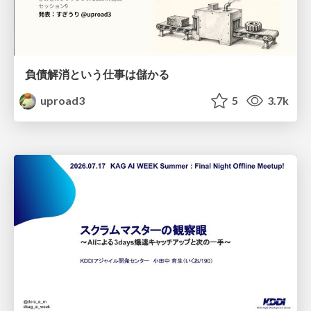
負債解消という仕事は儲かる
uproad3
5
3.7k