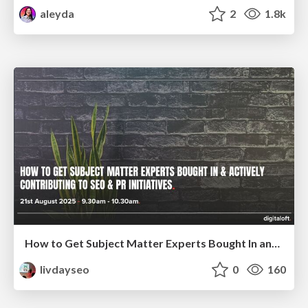
aleyda
2
1.8k
How to Get Subject Matter Experts Bought In and Actively Contributing to SEO & PR Initiatives.
livdayseo
0
160