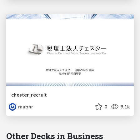
chester_recruit
mabhr
0
9.1k
Other Decks in Business