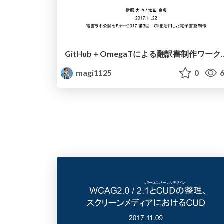
GitHub＋OmegaTによる翻
magi1125
0
6