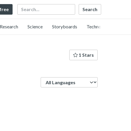
Search
 free
Research
Science
Storyboards
Technology
1 Stars
Language