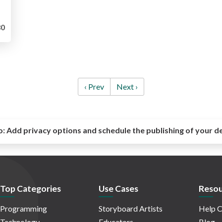
0
‹ Prev
Next ›
o:
Add privacy options and schedule the publishing of your d
Top Categories
Use Cases
Resou
Programming
Storyboard Artists
Help C
Technology
Educators
Blog