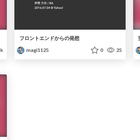
フロントエンドからの発想
k
magi1125
0
25