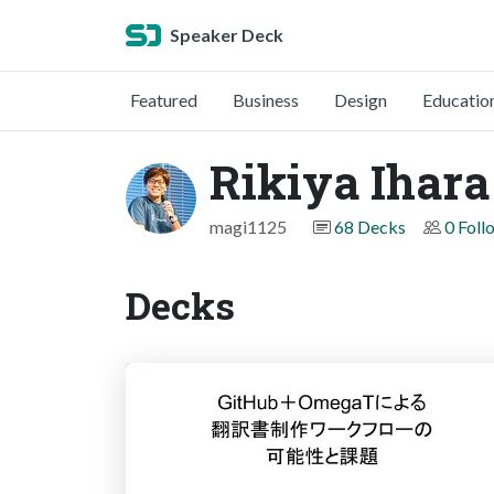
Speaker Deck
Featured
Business
Design
Educatio
Rikiya Ihara
magi1125
68 Decks
0 Foll
Decks