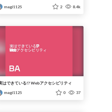
magi1125
2
8.4k
実はできている!? Webアクセシビリティ
magi1125
0
37