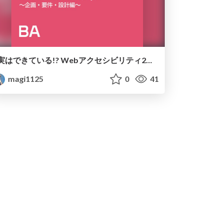
実はできている!? Webアクセシビリティ2～企画・要件・設計編～
magi1125
0
41