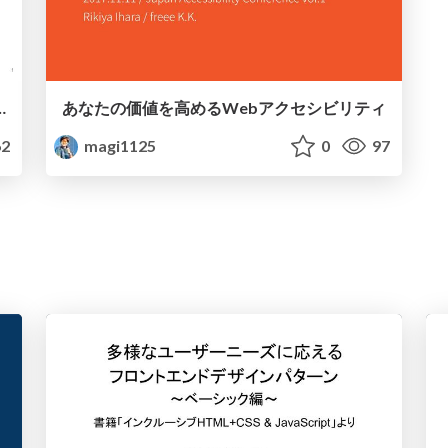
訳書制作ワークフローの可能性と課題
あなたの価値を高めるWebアクセシビリティ
2
magi1125
0
97