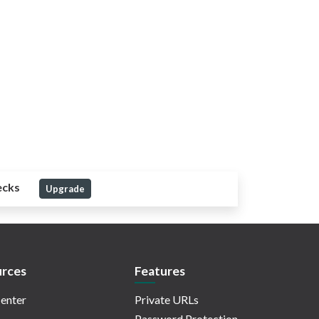
ecks
Upgrade
rces
Features
enter
Private URLs
Password Protection