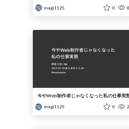
magi1125
0
8
今やWeb制作者じゃなくなった私の仕事実
magi1125
0
2