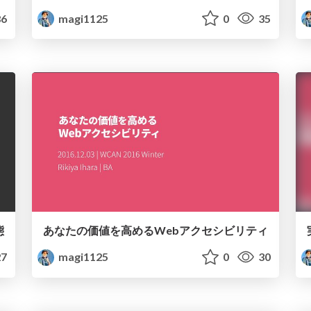
6
magi1125
0
35
態
あなたの価値を高めるWebアクセシビリティ
7
magi1125
0
30