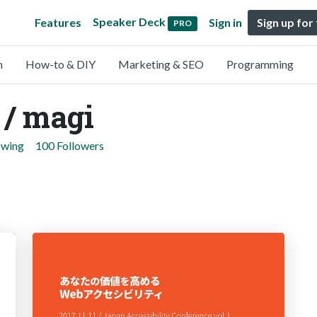
Speaker Deck
Features
Sign in
Sign up for
PRO
n
How-to & DIY
Marketing & SEO
Programming
 / magi
owing
100 Followers