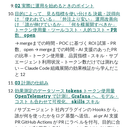
02 実際に運用を始めるときのポイント
目的によって、見る指標を使い分ける 決裁・説得向
け 「使われている」 「外注より安い」 運用改善向
け 「誰が伸びているか」 「何を横展開すべきか」
トークン使用量・ツールコスト・人的コスト – PR
数、open
→ mergeまでの時間 – POC に基づく ROI 試算 – PR
数、open → mergeまでの時間 – AI 支援のあったPR
の比率 – トークン使用量、品質指標 – スキル・サブ
エージェント利用状況 – トークン数だけでは測れな
い — Claude Code 組織展開の効果検証から学んだこ
と 12
03 計測の仕組み
効果測定のデータソース tokens トークン使用量
OpenTelemetry で計測し Grafana へ。モデル・
コスト も合わせて可視化。 skills スキル
/ サブエージェン ト 社内プラグインの Hooks か ら、
誰が何を使ったかをログ 基盤へ送信。 ai-pr AI 支援
PR GitHub Actions が PR にラベ ルを付与。目的に合