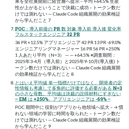
果を全社展開前に経営層へ提示 – 平均 +64.5% 生産
性が上がるということで決裁に成功 – トークン数だ
けでは測れない — Claude Code 組織展開の効果検証
から学んだこと 7
POC：導入前後の PR 数 対象 導入前 導入後 変化率
フルスタックエンジニア 32 PR
36 PR +12.5% アプリエンジニア 42 PR 13 PR -69.0%
エンジニアリングマネージャー 16 PR 56 PR +250%
1 人あたり平均（N=3） — — +64.5% ※調査期間：
2025年3-4月（導入前）と2025年9-10月(導入後) ト
ークン数だけでは測れない — Claude Code 組織展開
の効果検証から学んだこと 8
とはいえ平均値 単一指標だけではなく、開発者の定
性情報も考慮して多角的に評価する必要がある N=3
の小さな母数。平均値は決裁の説得材料にすぎない
– EM は +250%、アプリエンジニアは -69% –
POC 期間中に 役割がアプリから他領域へ拡大 – → 慣
れない領域の学習に時間を取られた – トークン数だ
けでは測れない — Claude Code 組織展開の効果検証
から学んだこと 9