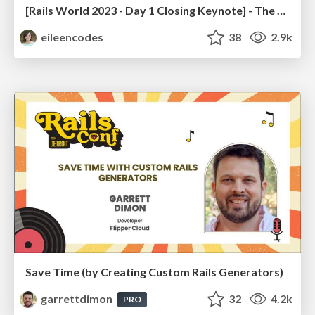
[Rails World 2023 - Day 1 Closing Keynote] - The Magic of Rails
eileencodes
38
2.9k
Save Time (by Creating Custom Rails Generators)
garrettdimon
32
4.2k
PRO