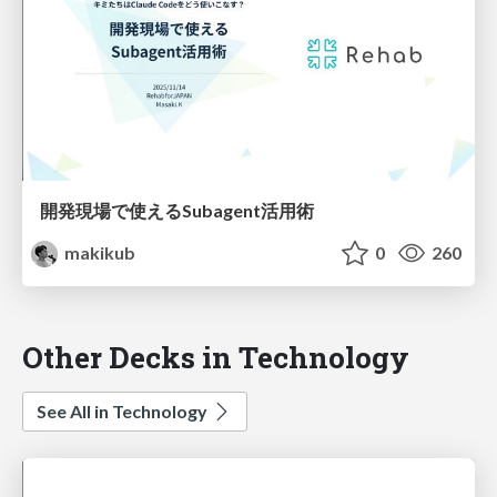
開発現場で使えるSubagent活用術
makikub
0
260
Other Decks in Technology
See All in Technology