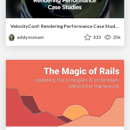
VelocityConf: Rendering Performance Case Studies
addyosmani
333
25k