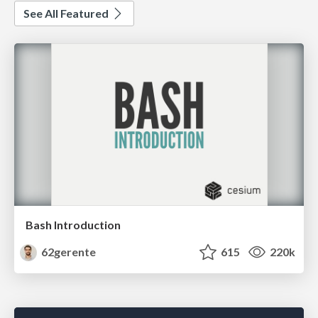
See All Featured
Bash Introduction
62gerente
615
220k