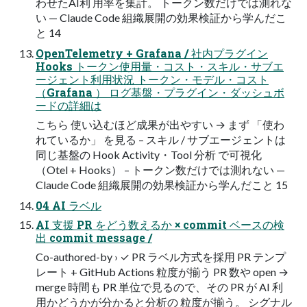
わせたAI利 用率を集計。 トークン数だけでは測れな
い — Claude Code 組織展開の効果検証から学んだこ
と 14
OpenTelemetry + Grafana / 社内プラグイン
Hooks トークン使用量・コスト・スキル・サブエ
ージェント利用状況 トークン・モデル・コスト
（Grafana ） ログ基盤・プラグイン・ダッシュボ
ードの詳細は
こちら 使い込むほど成果が出やすい → まず 「使わ
れているか」 を見る – スキル / サブエージェントは
同じ基盤の Hook Activity・Tool 分析 で可視化
（Otel + Hooks） – トークン数だけでは測れない —
Claude Code 組織展開の効果検証から学んだこと 15
04 AI ラベル
AI 支援 PR をどう数えるか × commit ベースの検
出 commit message /
Co-authored-by › ✓ PR ラベル方式を採用 PR テンプ
レート + GitHub Actions 粒度が揃う PR 数や open →
merge 時間も PR 単位で見るので、その PR が AI 利
用かどうかが分かると分析の 粒度が揃う。 シグナル