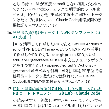
として弱い – AI が直接 commit しない運用だと検出
できない – PR 本文のチェックで 明示的にラベル化
✓ AI 利用かどうかを PR 単位で確実に追跡 ✓ トーク
ン数だけでは測れない — Claude Code 組織展開の効
果検証から学んだこと 17
開発者の負担はチェック 1 つ PR テンプレート ##
AI 支援 - [
] AI を活用して作成したPR である GitHub Actions if
echo "$PR_BODY" | grep -qE \ '\- \[[xX]\] AI を活用し
て作成したPR である'; then gh pr edit $PR_NUM --
add-label "generated-ai" fi PR 本文にチェックボック
スを 1 つ置くだけ – opened / edited で Actions が
generated-ai ラベルを付与 – AI 利用率をPR単位で追
跡可能 – トークン数だけでは測れない — Claude
Code 組織展開の効果検証から学んだこと 18
蛇足：開発の成果物はGitHub 中心へ集まっている
PR コード ドキュメント › GitHub › Claude Code
が 読みやすく・編集しやすい Actions でラベル付与
→ 運用コストほぼゼロ Jira ラベル運用も検討。ただ