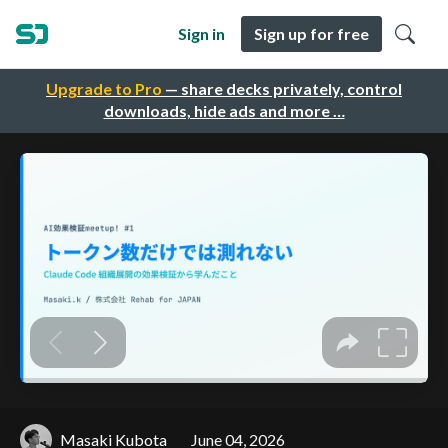
Sign in
Sign up for free
Upgrade to Pro
— share decks privately, control
downloads, hide ads and more …
Masaki Kubota
June 04, 2026