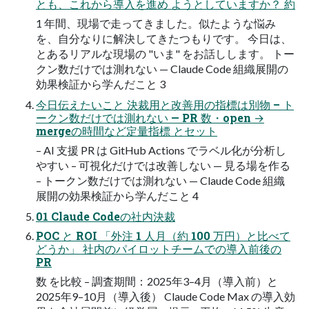
とも、これから導入を進め ようとしていますか？ 約
1 年間、現場で走ってきました。似たような悩み
を、自分なりに解決してきたつもりです。 今日は、
とあるリアルな現場の "いま" をお話しします。 トー
クン数だけでは測れない — Claude Code 組織展開の
効果検証から学んだこと 3
今日伝えたいこと 決裁用と改善用の指標は別物 – ト
ークン数だけでは測れない — PR 数・open →
mergeの時間など定量指標 とセット
– AI 支援 PR は GitHub Actions でラベル化が分析し
やすい – 可視化だけでは改善しない — 見る場を作る
– トークン数だけでは測れない — Claude Code 組織
展開の効果検証から学んだこと 4
01 Claude Codeの社内決裁
POC と ROI 「外注 1 人月（約 100 万円）と比べて
どうか」 社内のパイロットチームでの導入前後の
PR
数 を比較 – 調査期間：2025年3–4月（導入前）と
2025年9–10月（導入後） Claude Code Max の導入効