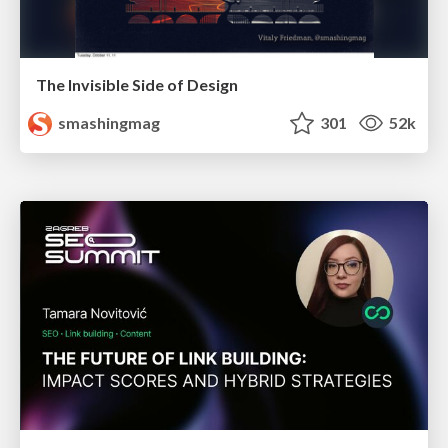
The Invisible Side of Design
smashingmag
301
52k