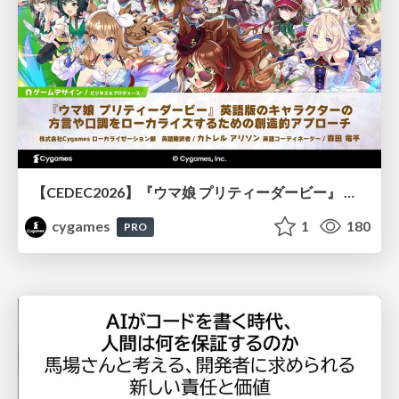
【CEDEC2026】『ウマ娘 プリティーダービー』 英語版のキャラクターの方言や口調をローカライズするための創造的アプローチ
cygames
1
180
PRO