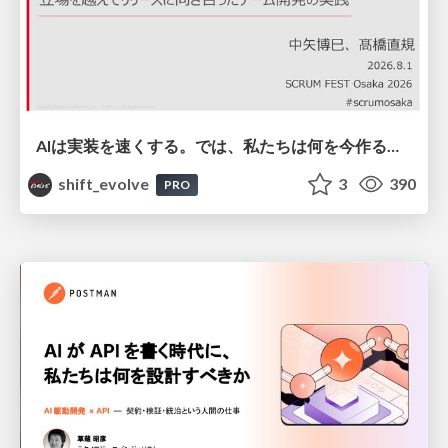
AIは実装を速くする。では、私たちは何を今作るべきか？－立場を越えてリリースに向き合ったチーム開発の実践 / 20260801 Hiromi Nakaya and Naoki Takahashi
shift_evolve
3
390
PRO