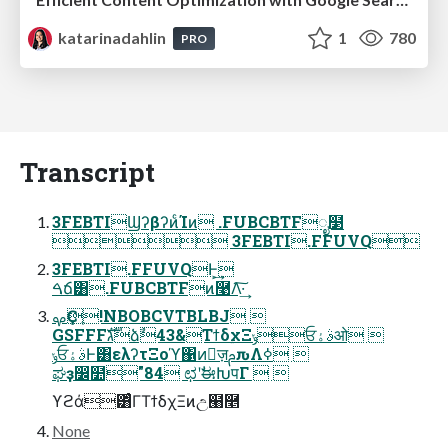
katarinadahlin
1
780
PRO
Transcript
3FEBTIϢʔβʔͷͨΊͷ .FUBCBTFೖ໳
 3FEBTI.FFUVQ
3FEBTI.FFUVQͰ͕͢
ࠓճ͸.FUBCBTFͷ࿩Λ͠·͢
ࡔҪֶ!NBOBCVTBLBJ 
GSFFFגࣜձࣾ43&ΤϯδχΞݸਓࣄۀओ 
ݸਓࣄۀͰ͸ελʔτΞοϓ΁ͷٕज़ࢧԉΛߦ͏ 
ಘҙ෼໺"84 ಛʹࣗಈԽपΓ  
ϒϩά͸ͬͨΓΤϯδχΞͷඋ๨࿥
None