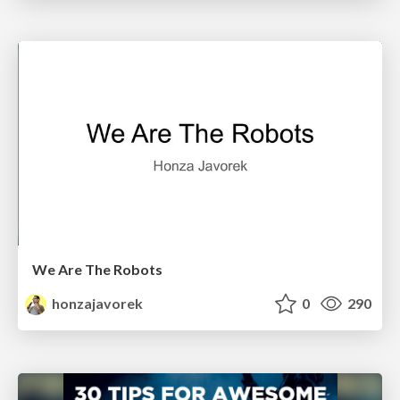
We Are The Robots
honzajavorek
0
290