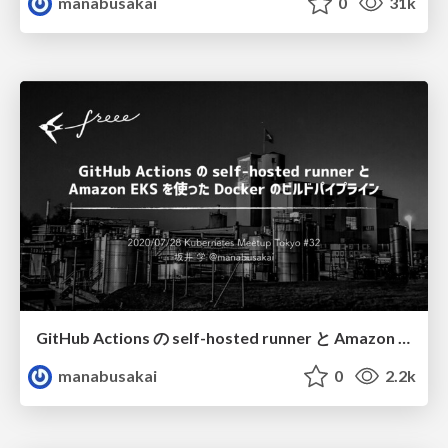
manabusakai
0
31k
GitHub Actions の self-hosted runner と Amazon EKS を使った Docker のビルドパイプライン / secure-docker-build-pipeline
manabusakai
0
2.2k