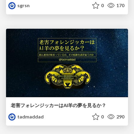
sgrsn
0
170
老害フォレンジッカーはAI羊の夢を見るか？
tadmaddad
0
290