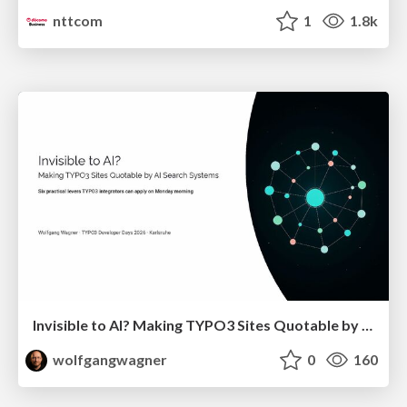
nttcom
1
1.8k
Invisible to AI? Making TYPO3 Sites Quotable by AI Search Systems
wolfgangwagner
0
160