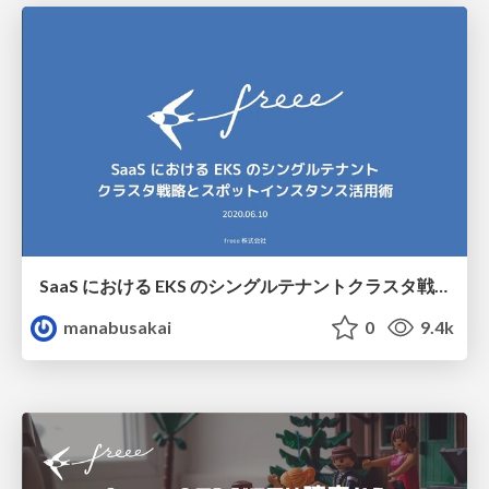
SaaS における EKS のシングルテナントクラスタ戦略とスポットインスタンス活用術 / EKS single-tenant cluster strategy and Spot Instances
manabusakai
0
9.4k