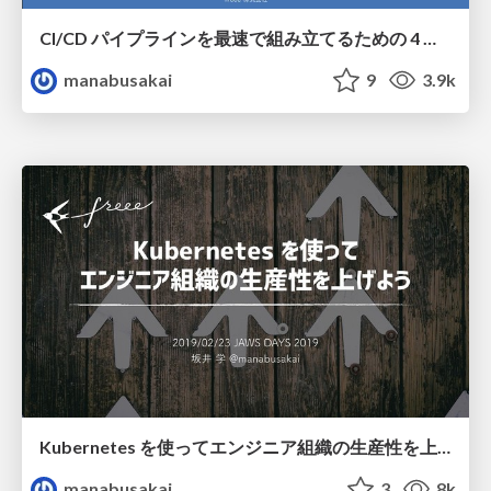
CI/CD パイプラインを最速で組み立てるための 4 つのポイント / Four points to assemble the CI CD pipeline fastest
manabusakai
9
3.9k
Kubernetes を使ってエンジニア組織の生産性を上げよう / kubernetes-and-engineer-productivity
manabusakai
3
8k