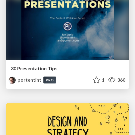
30 Presentation Tips
portentint
1
360
PRO