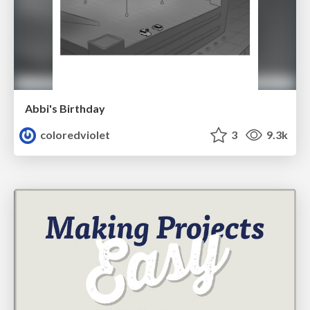
Abbi's Birthday
coloredviolet
3
9.3k