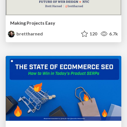
Making Projects Easy
brettharned
120
6.7k