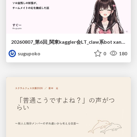
20260807_第6回_関東kaggler会LT_claw系bot xangiと始める、"寂しくない" kaggle
sugupoko
0
180