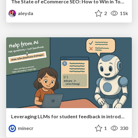
The State of eCommerce SEO: How to Win in Today's Products SERPs - #SEOweek
aleyda
2
11k
Leveraging LLMs for student feedback in introductory data science courses - posit::conf(2025)
minecr
1
330