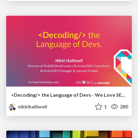
<Decoding/> the Language of Devs - We Love SEO 2024
nikkihalliwell
1
280