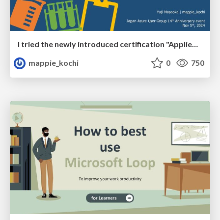
I tried the newly introduced certification "Applied Skills" on Microsoft Learn
mappie_kochi
0
750