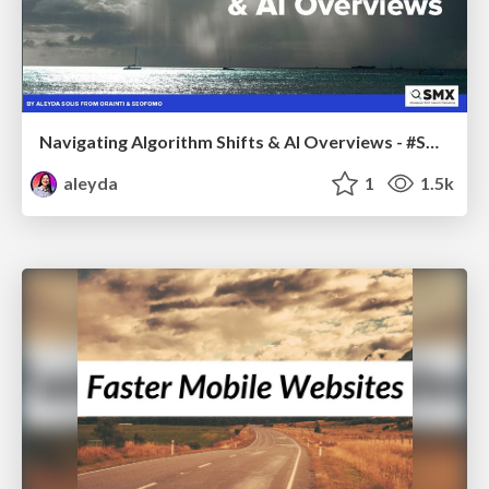
Navigating Algorithm Shifts & AI Overviews - #SMXNext
aleyda
1
1.5k