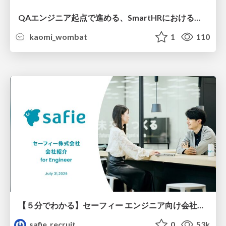
QAエンジニア起点で進める、SmartHRにおける信頼性向上について
kaomi_wombat
1
110
【５分でわかる】セーフィー エンジニア向け会社紹介
safie_recruit
0
53k