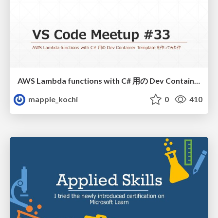
AWS Lambda functions with C# 用の Dev Container Template を作ってみた件
mappie_kochi
0
410