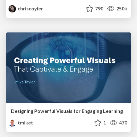
chriscoyier
790
250k
Designing Powerful Visuals for Engaging Learning
tmiket
1
470