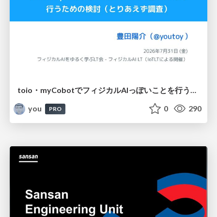
toio・myCobotでフィジカルAIっぽいことを行うための検討（とりあえず調査） / フィジカルAI LT（IoTLTによる開催）
you
0
290
PRO