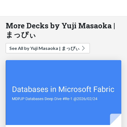
More Decks by Yuji Masaoka |
まっぴぃ
See All by Yuji Masaoka | まっぴぃ