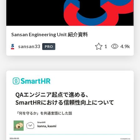
Sansan Engineering Unit 紹介資料
sansan33
1
4.9k
PRO