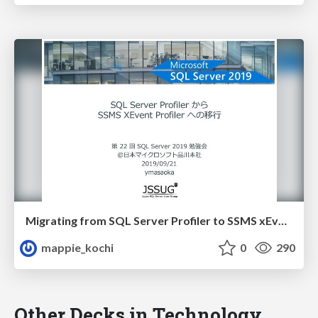
Migrating from SQL Server Profiler to SSMS xEvent Profiler
mappie_kochi
0
290
Other Decks in Technology