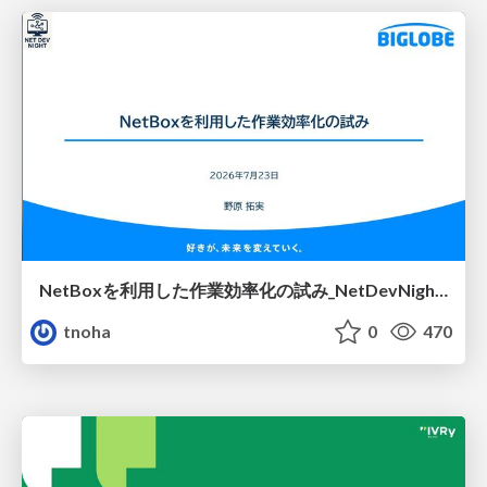
NetBoxを利用した作業効率化の試み_NetDevNight4
tnoha
0
470