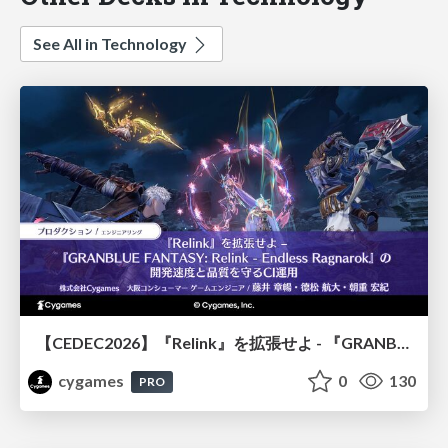
See All in Technology
【CEDEC2026】『Relink』を拡張せよ - 『GRANBLUE FANTASY: Relink - Endless Ragnarok』の開発速度と品質を守るCI運用
cygames
0
130
PRO