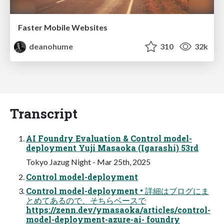
Faster Mobile Websites
deanohume
310
32k
Transcript
AI Foundry Evaluation & Control model-
deployment Yuji Masaoka (Igarashi) 53rd
Tokyo Jazug Night - Mar 25th, 2025
Control model-deployment
Control model-deployment • 詳細はブログにま
とめてあるので、そちらベースで
https://zenn.dev/ymasaoka/articles/control-
model-deployment-azure-ai- foundry