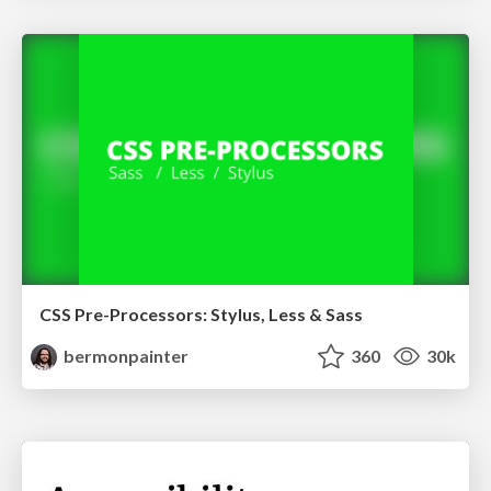
CSS Pre-Processors: Stylus, Less & Sass
bermonpainter
360
30k