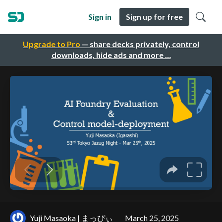
Sign in
Sign up for free
Upgrade to Pro
— share decks privately, control
downloads, hide ads and more …
Yuji Masaoka | まっぴぃ
March 25, 2025