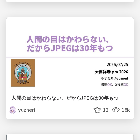
人間の目はかわらない、だからJPEGは30年もつ
yuzneri
12
18k