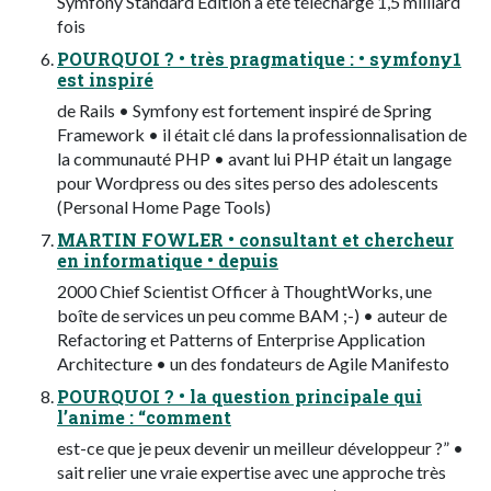
Symfony Standard Edition à été téléchargé 1,5 milliard
fois
POURQUOI ? • très pragmatique : • symfony1
est inspiré
de Rails • Symfony est fortement inspiré de Spring
Framework • il était clé dans la professionnalisation de
la communauté PHP • avant lui PHP était un langage
pour Wordpress ou des sites perso des adolescents
(Personal Home Page Tools)
MARTIN FOWLER • consultant et chercheur
en informatique • depuis
2000 Chief Scientist Officer à ThoughtWorks, une
boîte de services un peu comme BAM ;-) • auteur de
Refactoring et Patterns of Enterprise Application
Architecture • un des fondateurs de Agile Manifesto
POURQUOI ? • la question principale qui
l’anime : “comment
est-ce que je peux devenir un meilleur développeur ?” •
sait relier une vraie expertise avec une approche très