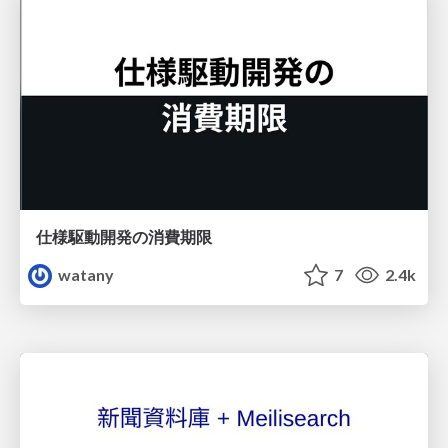
仕様駆動開発の消費期限
watany
7
2.4k