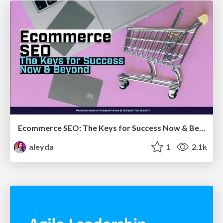
Ecommerce SEO: The Keys for Success Now & Beyond - #SERPConf2024
aleyda
1
2.1k