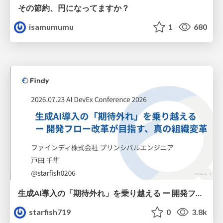
その節約、円になってますか？
isamumumu
1
680
生成AI導入の「期待外れ」を乗り越える ー 開発フロー改革が目指す、真の組織変革
starfish719
0
3.8k