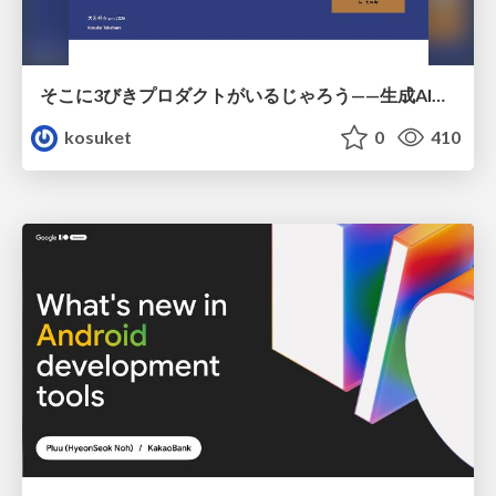
そこに3びきプロダクトがいるじゃろう——生成AI時代における“価値が届かない理由”の構造
kosuket
0
410