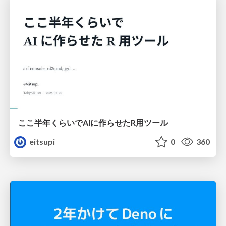
ここ半年くらいでAIに作らせたR用ツール
eitsupi
0
360