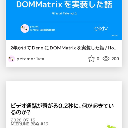
2年かけて Deno に DOMMatrix を実装した話 / How I implemented DOMMatrix in Deno over two years
petamoriken
0
200