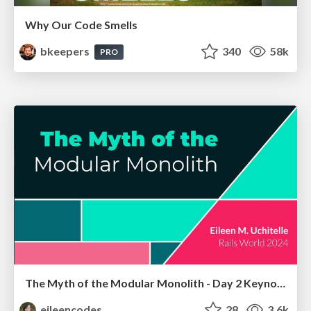
Why Our Code Smells
bkeepers
340
58k
PRO
The Myth of the Modular Monolith - Day 2 Keynote - Rails World 2024
eileencodes
28
3.6k