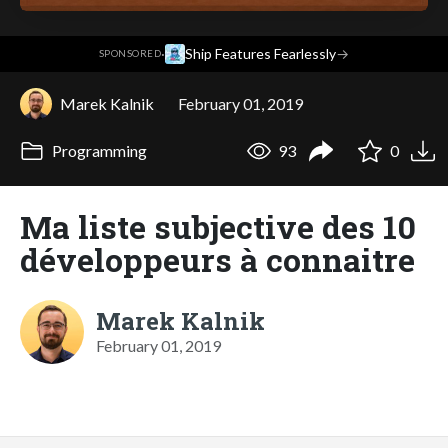
·
Ship Features Fearlessly
→
SPONSORED
Marek Kalnik
February 01, 2019
Programming
93
0
Ma liste subjective des 10
développeurs à connaitre
Marek Kalnik
February 01, 2019