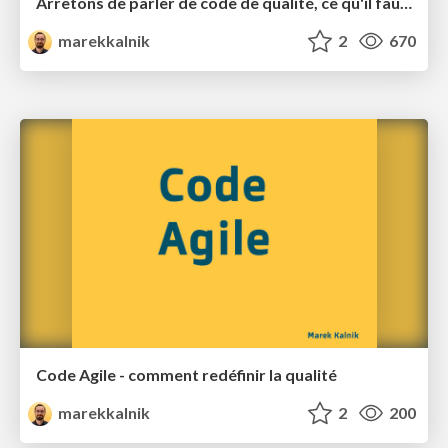
Arrêtons de parler de code de qualité, ce qu'il faut c'est du code agile !
marekkalnik
2
670
Code Agile - comment redéfinir la qualité
marekkalnik
2
200