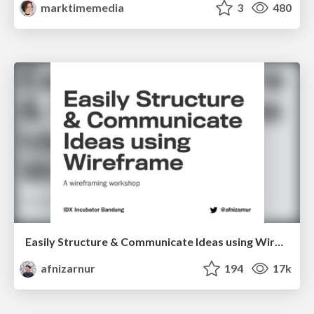
marktimemedia
3
480
Easily Structure & Communicate Ideas using Wireframe
afnizarnur
194
17k