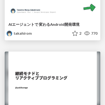
AIエージェントで 変わるAndroid開発環境
takahirom
2
770