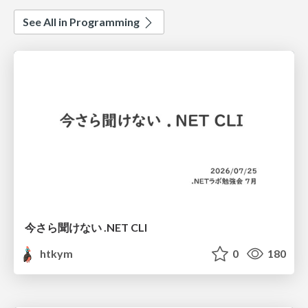
See All in Programming
今さら聞けない .NET CLI
htkym
0
180