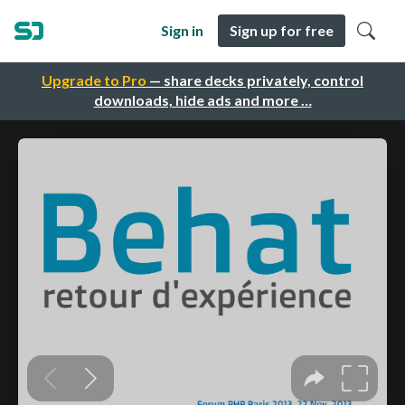
Sign in
Sign up for free
Upgrade to Pro
— share decks privately, control
downloads, hide ads and more …