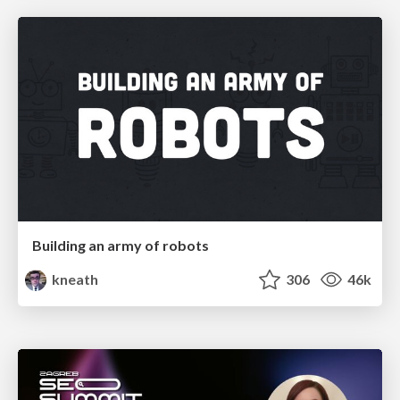
Building an army of robots
kneath
306
46k