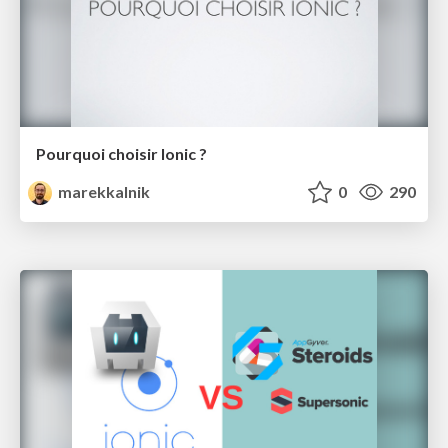
Pourquoi choisir Ionic ?
marekkalnik
0
290