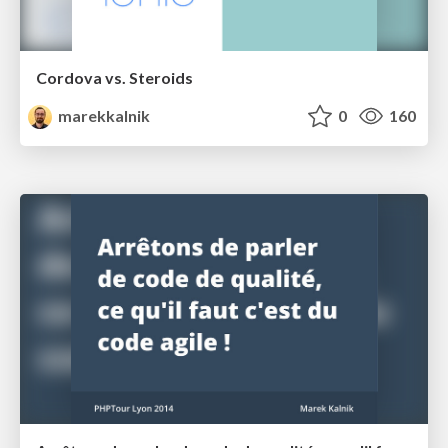
Cordova vs. Steroids
marekkalnik
0
160