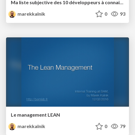
Ma liste subjective des 10 développeurs à connaitre
marekkalnik
0
93
Le management LEAN
marekkalnik
0
79