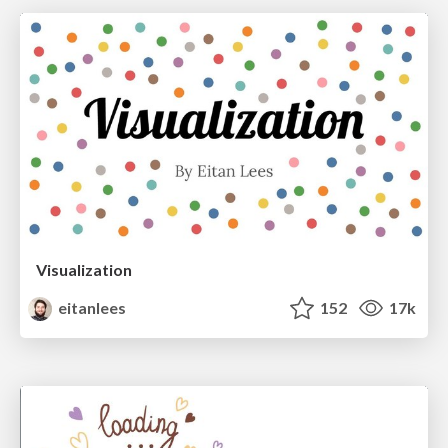
Visualization
eitanlees
152
17k