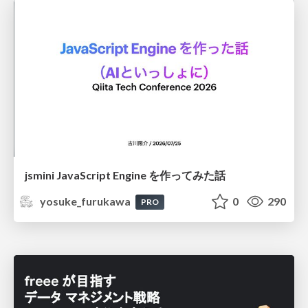
jsmini JavaScript Engine を作ってみた話
yosuke_furukawa
0
290
PRO