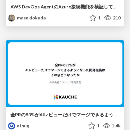
AWS DevOps AgentのAzure接続機能を検証して見えた活用法／Use Cases Verified for the AWS DevOps Agent's Azure Connectivity Feature
masakiokuda
1
210
全PRの83%がAIレビューだけでマージできるようになった開発組織はその後どうなったか
athug
1
1.4k