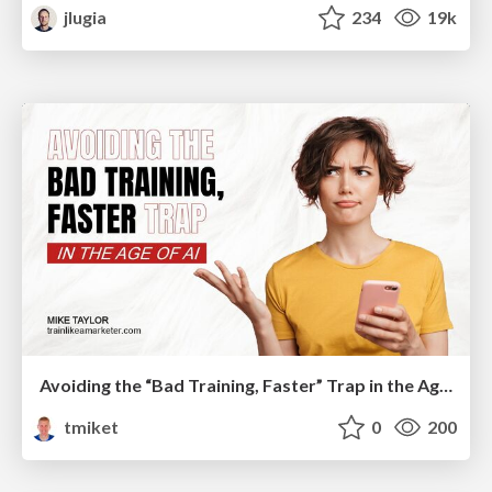
jlugia
234
19k
Avoiding the “Bad Training, Faster” Trap in the Age of AI
tmiket
0
200