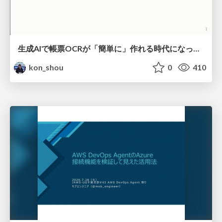
生成AIで帳票OCRが「簡単に」作れる時代になった？
kon_shou
0
410