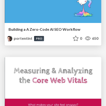
Building a A Zero-Code AI SEO Workflow
portentint
0
650
PRO