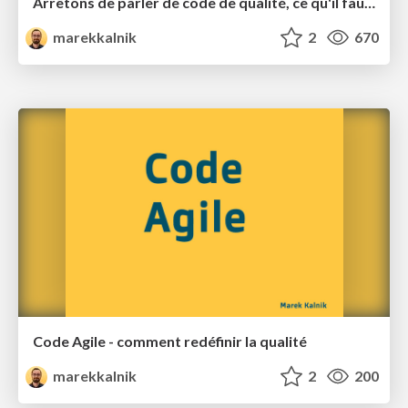
Arrêtons de parler de code de qualité, ce qu'il faut c'est du code agile !
marekkalnik
2
670
Code Agile - comment redéfinir la qualité
marekkalnik
2
200