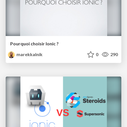
Pourquoi choisir Ionic ?
marekkalnik
0
290