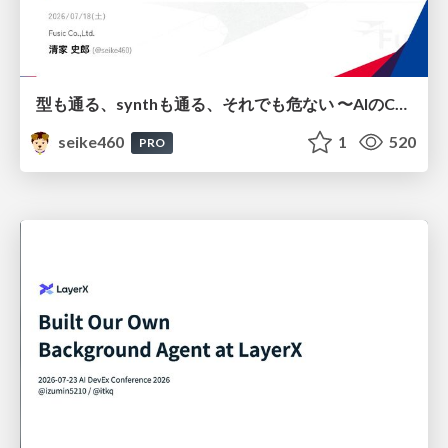
型も通る、synthも通る、それでも危ない 〜AIのCDKの権限とコストを機械で検証する〜 / It Passes Type Checks, It Passes Synth Checks, but It’s Still Risky — Automatically Verifying Permissions and Costs in AI’s CDK —
seike460
1
520
PRO