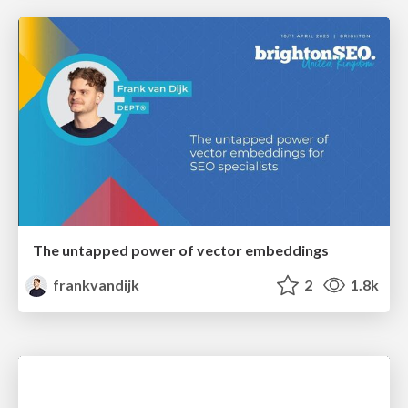
The untapped power of vector embeddings
frankvandijk
2
1.8k