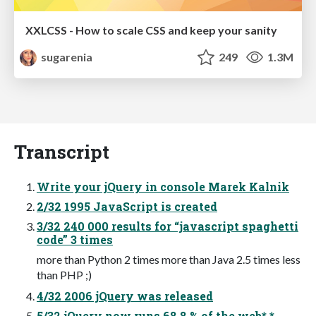
XXLCSS - How to scale CSS and keep your sanity
sugarenia
249
1.3M
Transcript
Write your jQuery in console Marek Kalnik
2/32 1995 JavaScript is created
3/32 240 000 results for “javascript spaghetti
code” 3 times
more than Python 2 times more than Java 2.5 times less
than PHP ;)
4/32 2006 jQuery was released
5/32 jQuery now runs 68.8 % of the web* *