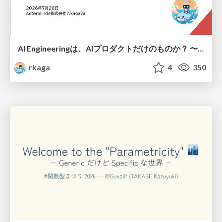
AI Engineeringは、AIプロダクトだけのものか？ 〜AIがソフトウェアを作る時代の新しい当たり前〜 / No AI in your product. AI Engineering in your development.
rkaga
4
350