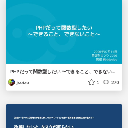
PHPだって関数型したい 〜できること、できないこと〜 / fp-in-php
jsoizo
1
270