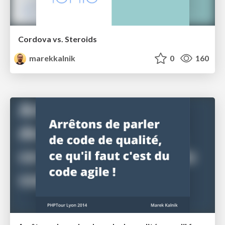
Cordova vs. Steroids
marekkalnik
0
160