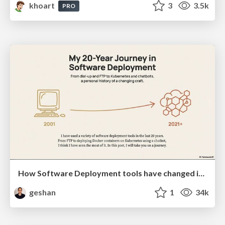
khoart
3
3.5k
PRO
How Software Deployment tools have changed in the past 20 years
geshan
1
34k