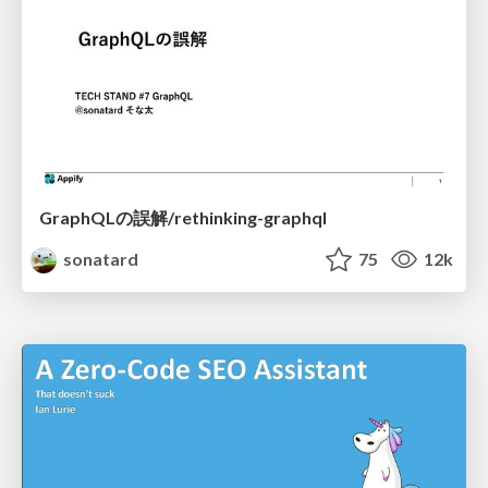
GraphQLの誤解/rethinking-graphql
sonatard
75
12k