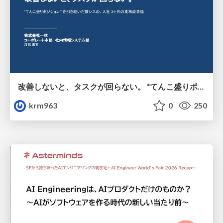
改善しないと、タスクが回らない。 “てんこ盛りポジション” を引き継いだ情シスの、入社3ヶ月の業務改善録
krm963
0
250