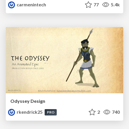
carmenintech
77
5.4k
Odyssey Design
rkendrick25
2
740
PRO