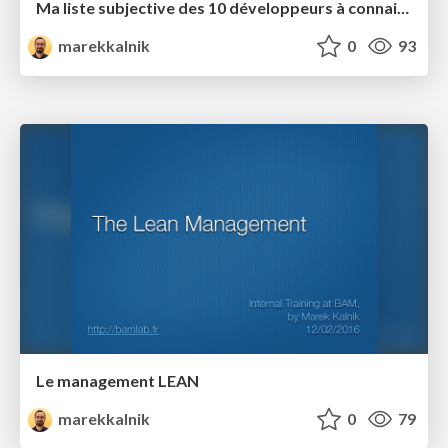
Ma liste subjective des 10 développeurs à connaitre
marekkalnik
0
93
Le management LEAN
marekkalnik
0
79