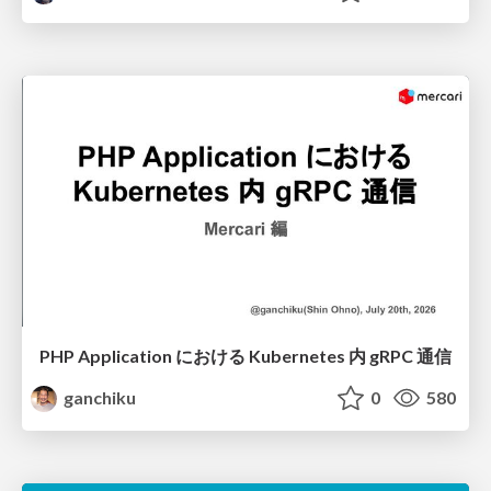
PHP Application における Kubernetes 内 gRPC 通信
ganchiku
0
580