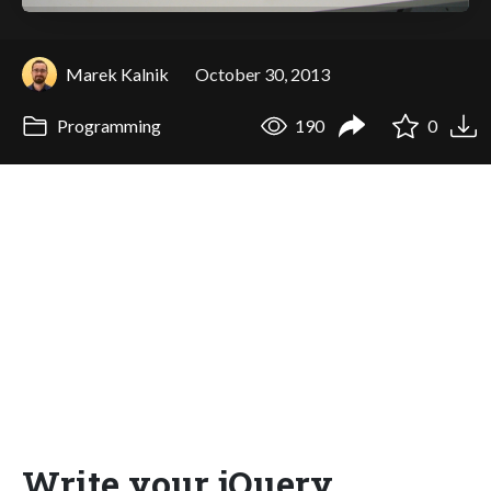
Marek Kalnik
October 30, 2013
Programming
190
0
Write your jQuery