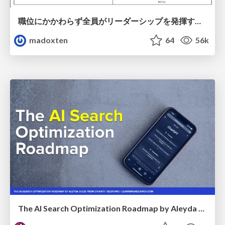
職位にかかわらず全員がリーダーシップを発揮するチーム作り / Building a team where everyone can demonstrate leadership regardless of position
madoxten
64
56k
The AI Search Optimization Roadmap by Aleyda Solis