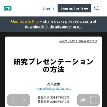
Sign in
Sign up for free
Upgrade to Pro
— share decks privately, control
downloads, hide ads and more …