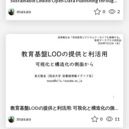
Sustainable Linked Open Data Publishing through Static Site Generation: A Decade of Educational LOD Infrastructure
masao
0
2
教育基盤LODの提供と利活用: 可視化と構造化の側面から / 20260723 Educational Infrastructure LOD
masao
0
11