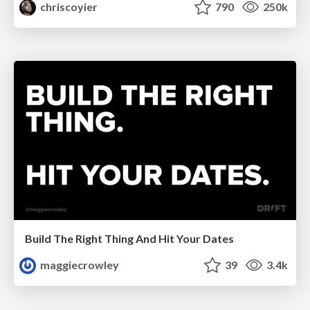
chriscoyier
790
250k
Build The Right Thing And Hit Your Dates
maggiecrowley
39
3.4k