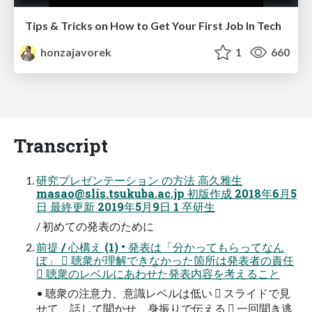
Tips & Tricks on How to Get Your First Job In Tech
honzajavorek
1
660
Transcript
研究プレゼンテーション の方法 高久雅生
masao@slis.tsukuba.ac.jp
初版作成 2018年6月5
日 最終更新 2019年5月9日 1 卒研生
/ 初めての発表のために
前提 / 心構え (1) • 発表は「分かってもらってなん
ぼ」  聴衆が理解できなかった箇所は発表者の責任
 聴衆のレベルにあわせた発表内容を考えること
• 聴衆の注意力、意識レベルは低い  スライドで見
せて、話して聞かせ、身振りで伝える  一回聞き逃