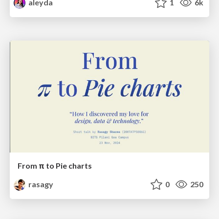
aleyda
1
6k
From π to Pie charts
rasagy
0
250