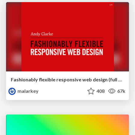
Fashionably flexible responsive web design (full day workshop)
malarkey
408
67k