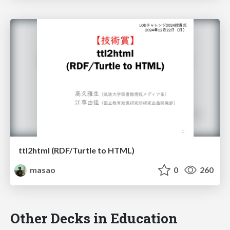
ttl2html (RDF/Turtle to HTML)
masao
0
260
Other Decks in Education