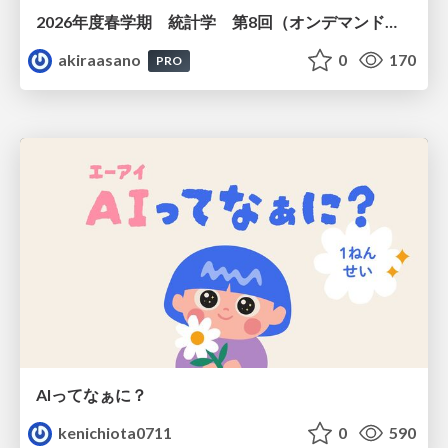
2026年度春学期 統計学 第8回（オンデマンド配信回） 演習（１）・問題に対する答案の書き方 (2026. 5. 21)
akiraasano
0
170
PRO
AIってなぁに？
kenichiota0711
0
590