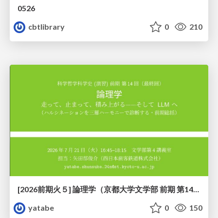
0526
cbtlibrary
0
210
[2026前期火５] 論理学（京都大学文学部 前期 第14回）「計算は、証明ではない——ハルシネーションを三層ハーモニーで診る」
yatabe
0
150