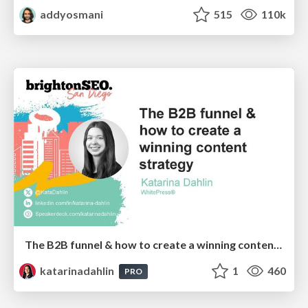
addyosmani
515
110k
The B2B funnel & how to create a winning content strategy
katarinadahlin
1
460
PRO