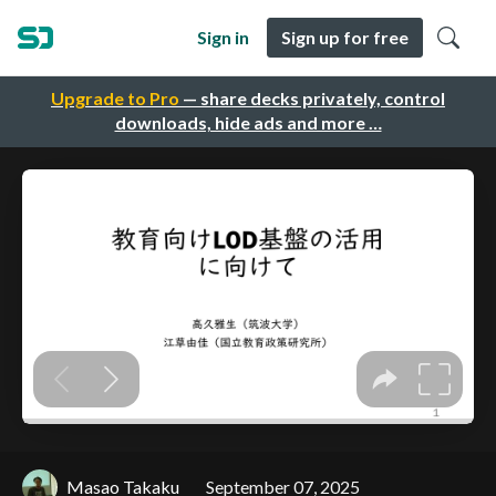
Sign in
Sign up for free
Upgrade to Pro
— share decks privately, control
downloads, hide ads and more …
Masao Takaku
September 07, 2025