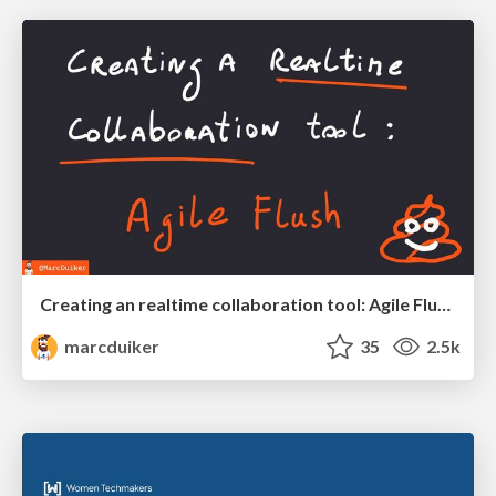
Creating an realtime collaboration tool: Agile Flush - .NET Oxford
marcduiker
35
2.5k