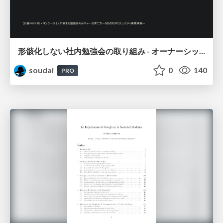
形骸化しない社内勉強会の取り組み - オーナーシップの作り方 / In-house study session
soudai
0
140
PRO