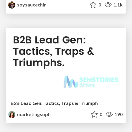
soysaucechin
0
1.1k
B2B Lead Gen: Tactics, Traps & Triumph
marketingsoph
0
190