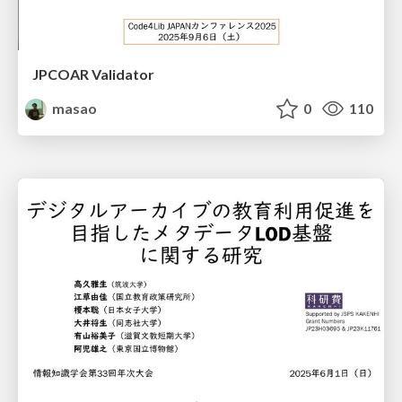
JPCOAR Validator
masao
0
110