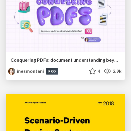
Conquering PDFs: document understanding beyond plain text
inesmontani
4
2.9k
PRO