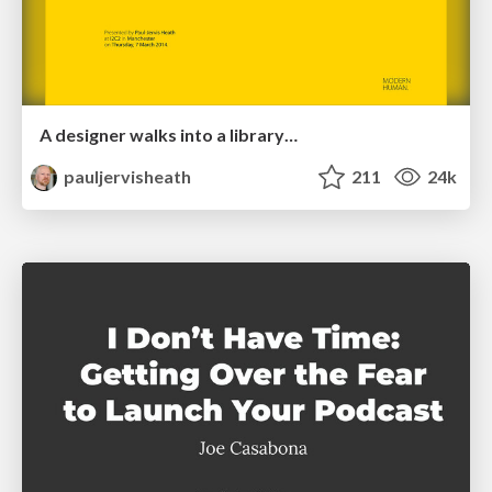
A designer walks into a library…
pauljervisheath
211
24k