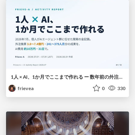
1人 × AI、1か月でここまで作れる ー 数年前の外注換算3.8〜7.4億円・241〜379人月分の作業を、AI費用 約10万円・31日で
frievea
0
330