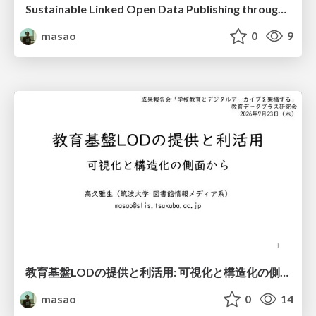
Sustainable Linked Open Data Publishing through Static Site Generation: A Decade of Educational LOD Infrastructure
masao
0
9
教育基盤LODの提供と利活用: 可視化と構造化の側面から / 20260723 Educational Infrastructure LOD
masao
0
14