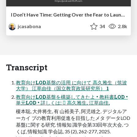
I Don’t Have Time: Getting Over the Fear to Launch Your Podcast
jcasabona
34
2.8k
Transcript
教育向けLOD基盤の活用 に向けて 高久雅生（筑波
大学） 江草由佳（国立教育政策研究所） 1
教育向けLOD基盤を構築してきたよ • 教科書LOD •
単元LOD • 詳しくは:  高久雅生, 江草由佳,
榎本聡, 大井将生, 有 山裕美子, 阿児雄之. デジタルア
ーカイ ブの教育利用促進を目指したメタ データLOD
基盤に関する研究. 情報知 識学会第33回年次大会, つ
くば, 情報知識 学会誌, 35 (2), 262-277, 2025.