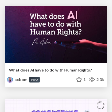
What does AI have to do with Human Rights?
axbom
1
2.3k
PRO