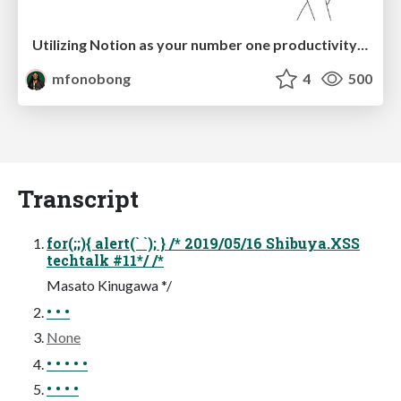
Utilizing Notion as your number one productivity tool
mfonobong
4
500
Transcript
for(;;){ alert(` `); } /* 2019/05/16 Shibuya.XSS
techtalk #11*/ /*
Masato Kinugawa */
• • •
None
• • • • •
• • • •