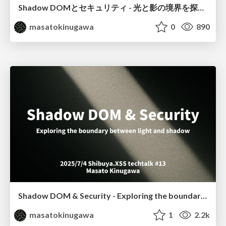
Shadow DOMとセキュリティ - 光と影の境界を探る / Shibuya.XSS techtalk #13
masatokinugawa
0
890
Shadow DOM & Security - Exploring the boundary between light and shadow
masatokinugawa
1
2.2k