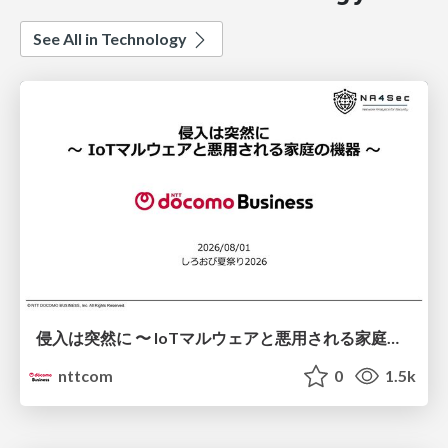
See All in Technology
侵入は突然に 〜 IoTマルウェアと悪用される家庭の機器 ～ / When Intrusion Strikes: IoT Malware and the Abuse of Home Devices
nttcom
0
1.5k