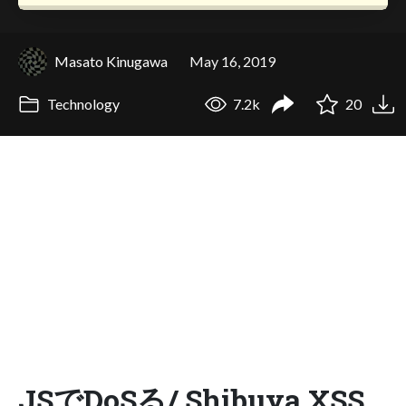
Masato Kinugawa
May 16, 2019
Technology
7.2k
20
JSでDoSる/ Shibuya.XSS