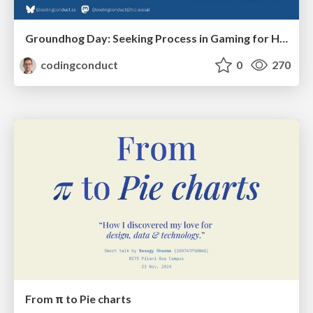
Groundhog Day: Seeking Process in Gaming for Health
codingconduct
0
270
From π to Pie charts