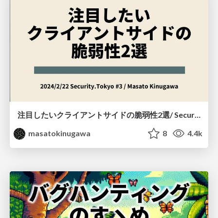
注目したいクライアントサイドの脆弱性2選/ Security.Tokyo #3
masatokinugawa
8
4.4k