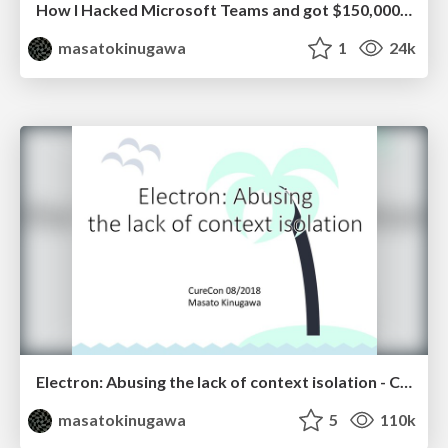
How I Hacked Microsoft Teams and got $150,000 in Pwn2Own
masatokinugawa
1
24k
Electron: Abusing the lack of context isolation - CureCon(en)
masatokinugawa
5
110k