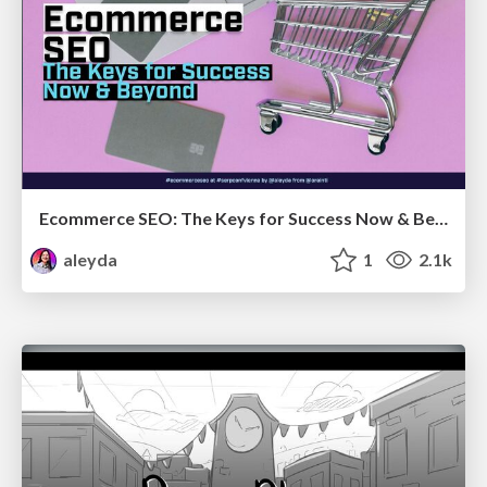
Ecommerce SEO: The Keys for Success Now & Beyond - #SERPConf2024
aleyda
1
2.1k