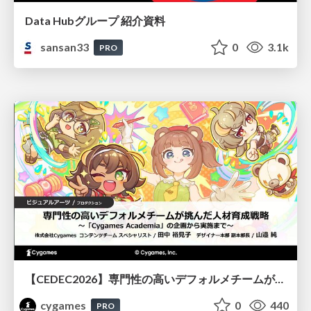
Data Hubグループ 紹介資料
sansan33
0
3.1k
PRO
【CEDEC2026】専門性の高いデフォルメチームが挑んだ人材育成戦略 〜Cygames Academiaの企画から実施まで〜
cygames
0
440
PRO