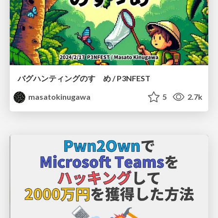
バグハンティングのすゝめ / P3NFEST
masatokinugawa
5
2.7k