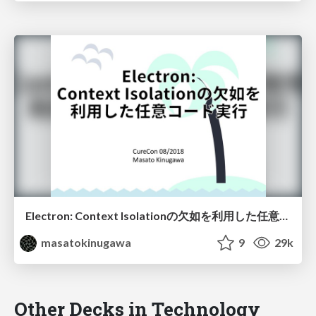
Electron: Context Isolationの欠如を利用した任意コード実行 / Electron: Abusing the lack of context isolation - CureCon(ja)
masatokinugawa
9
29k
Other Decks in Technology