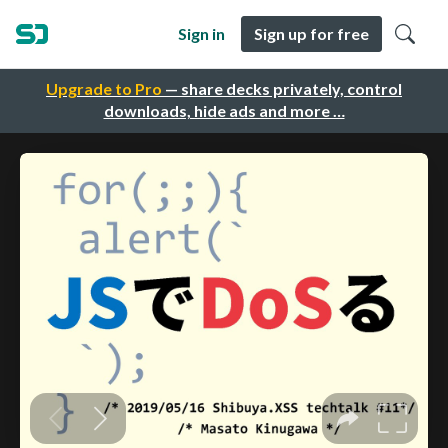
Sign in
Sign up for free
Upgrade to Pro
— share decks privately, control
downloads, hide ads and more …