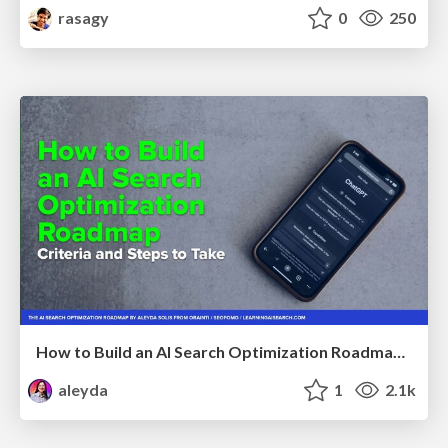
rasagy
0
250
How to Build an AI Search Optimization Roadmap - Criteria and Steps to Take #SEOIRL
aleyda
1
2.1k