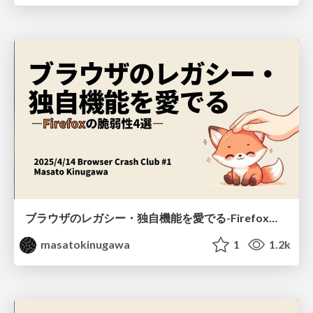
ブラウザのレガシー・独自機能を愛でる-Firefoxの脆弱性4選- / Browser Crash Club #1
masatokinugawa
1
1.2k