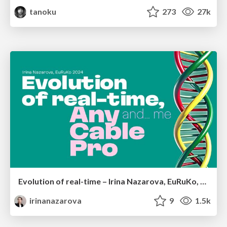
tanoku
273
27k
Evolution of real-time – Irina Nazarova, EuRuKo, 2024
irinanazarova
9
1.5k