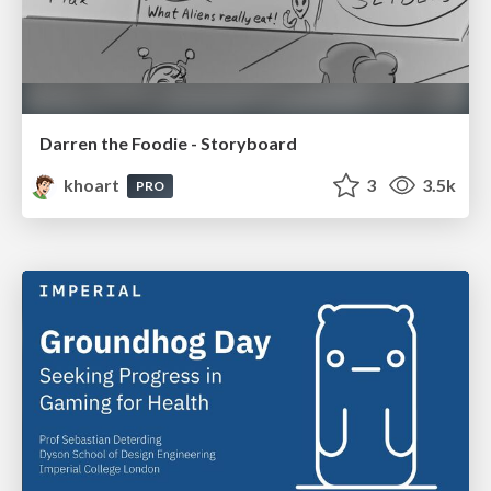
Darren the Foodie - Storyboard
khoart
3
3.5k
PRO