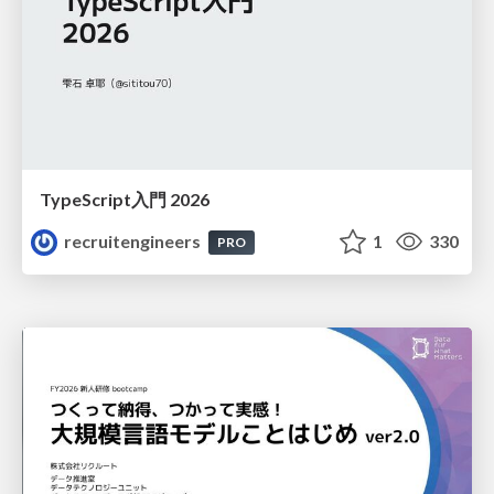
TypeScript入門 2026
recruitengineers
1
330
PRO