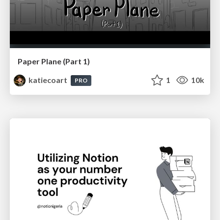
Paper Plane (Part 1)
katiecoart
1
10k
PRO