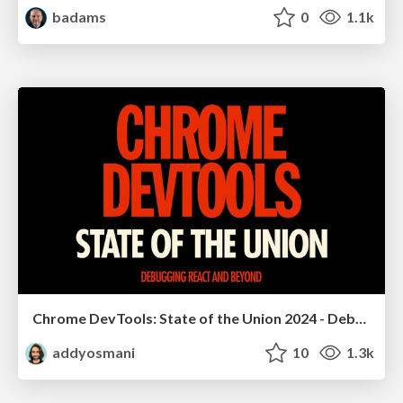
badams
0
1.1k
Chrome DevTools: State of the Union 2024 - Debugging React & Beyond
addyosmani
10
1.3k