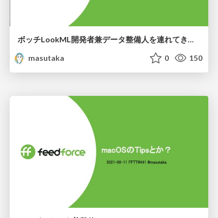
ボッチLookML開発者兼データ整備人を連れてきたよ！
masutaka
0
150