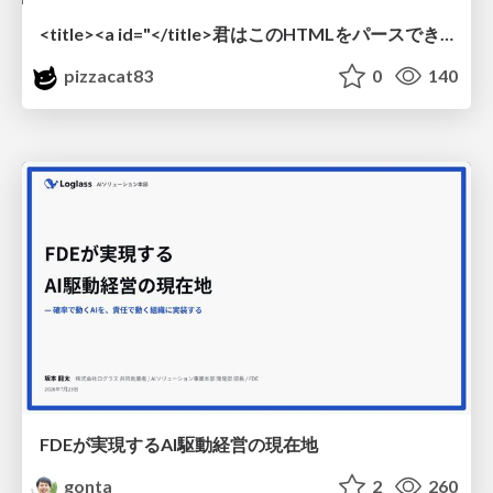
<title><a id="</title>君はこのHTMLをパースできるか"></a></title> #雑LT_study
pizzacat83
0
140
FDEが実現するAI駆動経営の現在地
gonta
2
260