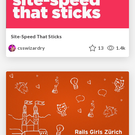
Site-Speed That Sticks
csswizardry
13
1.4k