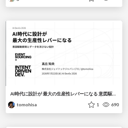
AI時代に設計が 最大の生産性レバーになる 意図駆動開発とデータを消さない設計｜Don't Delete Your Data or Your Intent — Design as the Deepest Lever in the AI Era
tomohisa
1
690