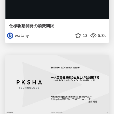
仕様駆動開発の消費期限
watany
13
5.8k