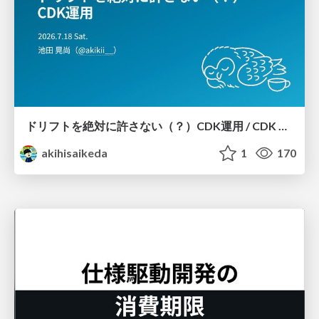
ドリフトを絶対に許さない（？）CDK運用 / CDK Ops with Zero Tolerance for Drifts (?)
akihisaikeda
1
170