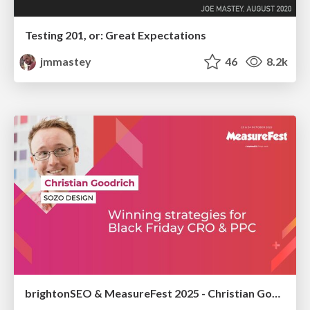
Testing 201, or: Great Expectations
jmmastey
46
8.2k
brightonSEO & MeasureFest 2025 - Christian Goodrich - Winning strategies for Black Friday CRO & PPC