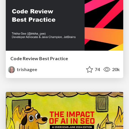
Code Review Best Practice
trishagee
74
20k