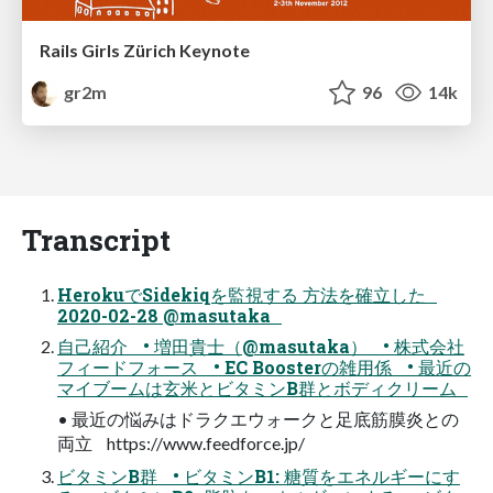
Rails Girls Zürich Keynote
gr2m
96
14k
Transcript
HerokuでSidekiqを監視する 方法を確立した
2020-02-28 @masutaka
自己紹介 • 増田貴士（@masutaka） • 株式会社
フィードフォース • EC Boosterの雑用係 • 最近の
マイブームは玄米とビタミンB群とボディクリーム
• 最近の悩みはドラクエウォークと足底筋膜炎との
両立 https://www.feedforce.jp/
ビタミンB群 • ビタミンB1: 糖質をエネルギーにす