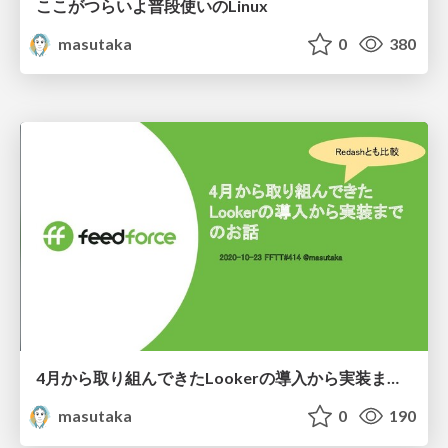
ここがつらいよ普段使いのLinux
masutaka
0
380
4月から取り組んできたLookerの導入から実装までのお話
masutaka
0
190