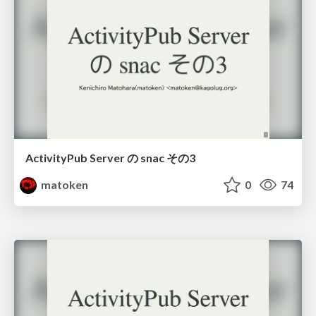
ActivityPub Server の snac その3
matoken
0
74