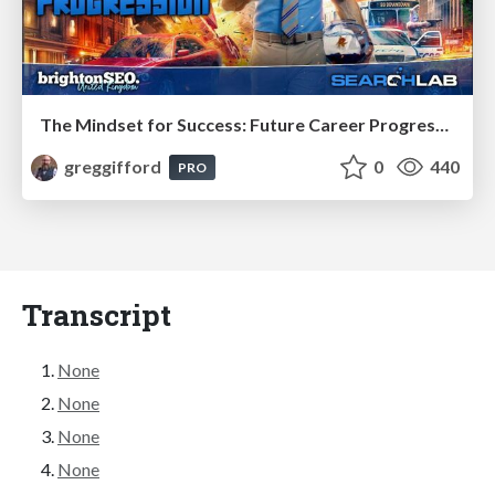
The Mindset for Success: Future Career Progression
greggifford
0
440
PRO
Transcript
None
None
None
None