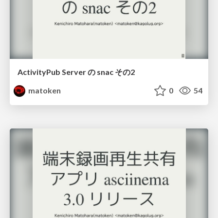
ActivityPub Server の snac その2
matoken
0
54