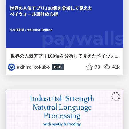
世界の人気アプリ100個を分析して見えたペイウォール設計の心得
akihiro_kokubo
73
41k
PRO