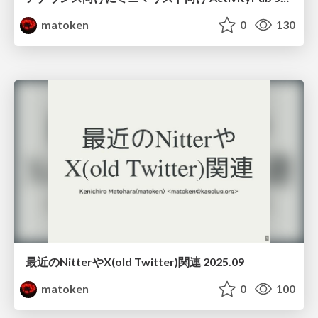
matoken
0
130
最近のNitterやX(old Twitter)関連 2025.09
matoken
0
100