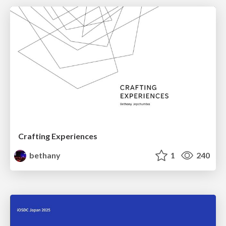
Crafting Experiences
bethany
1
240