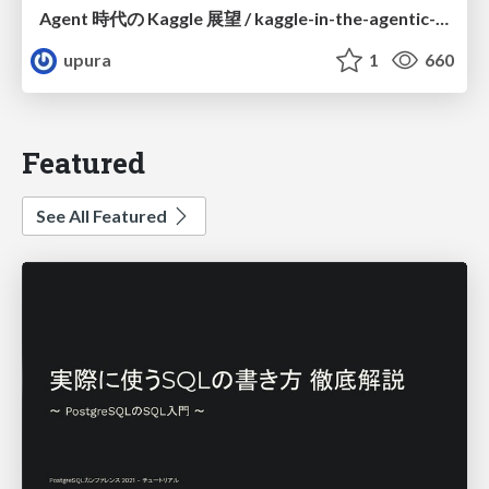
Agent 時代の Kaggle 展望 / kaggle-in-the-agentic-era
upura
1
660
Featured
See All Featured