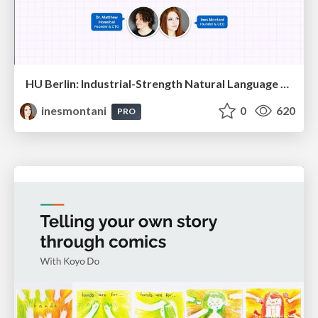
HU Berlin: Industrial-Strength Natural Language Processing with spaCy and Prodigy
inesmontani
0
620
PRO