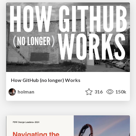
How GitHub (no longer) Works
holman
316
150k