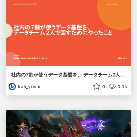
社内の7割が使うデータ基盤を、 データチーム2人で回すためにやったこと
koh_yoshi
4
1.1k