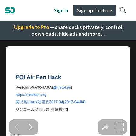
Sign in
Sign up for free
Upgrade to Pro
— share decks privately, control
downloads, hide ads and more …