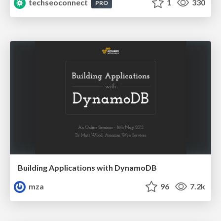
techseoconnect
1
330
PRO
Building Applications with DynamoDB
mza
96
7.2k