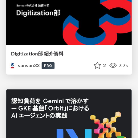
Digitization部 紹介資料
sansan33
2
7.7k
PRO