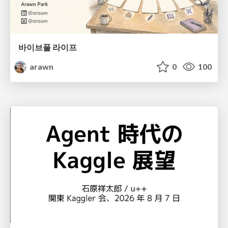
바이브풀 라이프
arawn
0
100