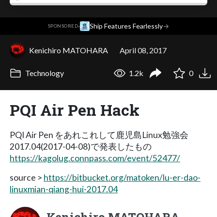
·
Ship Features Fearlessly
→
SPONSORED
Kenichiro MATOHARA
April 08, 2017
Technology
1.2k
0
PQI Air Pen Hack
PQI Air Pen をあれこれして鹿児島Linux勉強会
2017.04(2017-04-08)で発表したもの
https://kagolug.connpass.com/event/52477/
source >
https://bitbucket.org/matoken/lu-er-dao-
linuxmian-qiang-hui-2017.04
Kenichiro MATOHARA