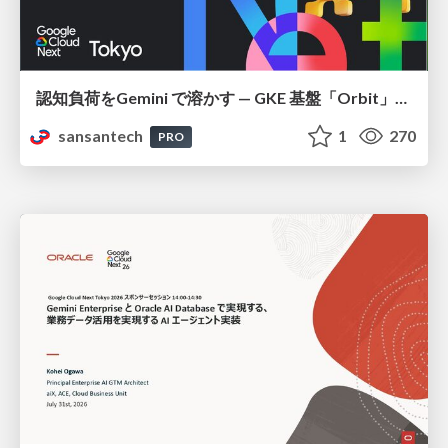
認知負荷をGemini で溶かす — GKE 基盤「Orbit」における AI エージェントの実践
sansantech
1
270
PRO