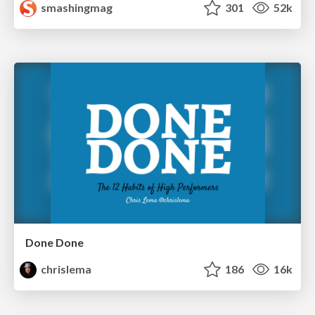
smashingmag
301
52k
Done Done
chrislema
186
16k