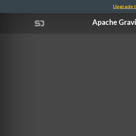
Upgrade t
Apache G