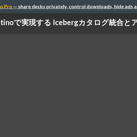
o Pro
— share decks privately, control downloads, hide ads 
ravitinoで実現する Icebergカタログ