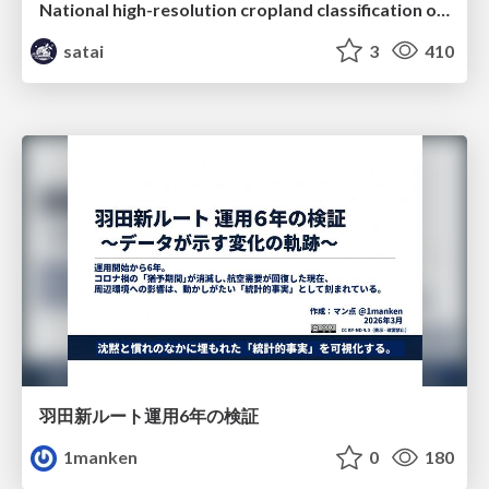
National high-resolution cropland classification of Japan with agricultural census information and multi-temporal multi-modality datasets
satai
3
410
羽田新ルート運用6年の検証
1manken
0
180