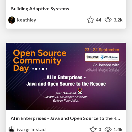
Building Adaptive Systems
keathley
44
3.2k
AI in Enterprises - Java and Open Source to the Rescue
ivargrimstad
0
1.4k