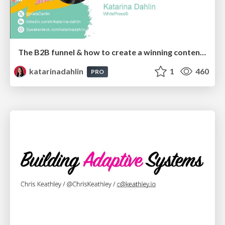
The B2B funnel & how to create a winning content strategy
katarinadahlin
1
460
PRO