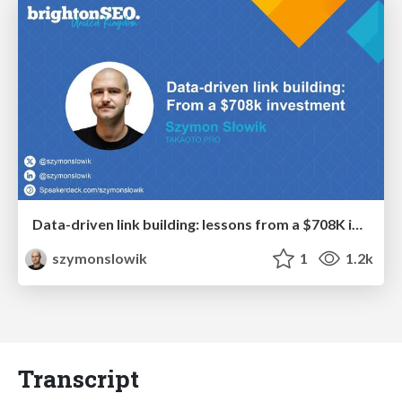
Data-driven link building: lessons from a $708K investment (BrightonSEO talk)
szymonslowik
1
1.2k
Transcript