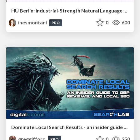
HU Berlin: Industrial-Strength Natural Language Processing with spaCy and Prodigy
inesmontani
0
600
PRO
Dominate Local Search Results - an insider guide to GBP, reviews, and Local SEO
greggifford
0
250
PRO