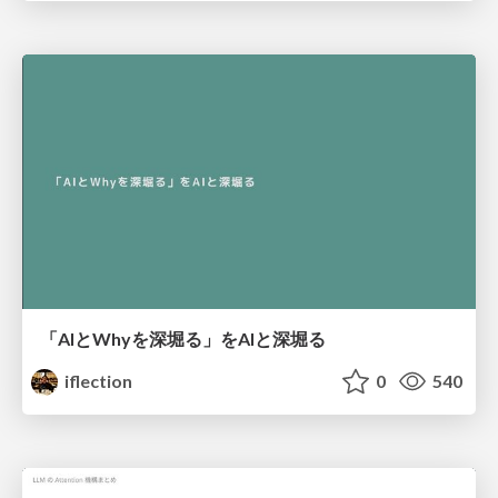
「AIとWhyを深堀る」をAIと深堀る
iflection
0
540