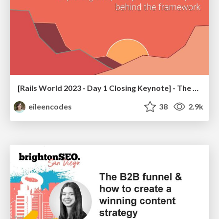
[Rails World 2023 - Day 1 Closing Keynote] - The Magic of Rails
eileencodes
38
2.9k