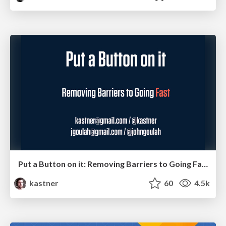
Put a Button on it: Removing Barriers to Going Fast.
kastner
60
4.5k