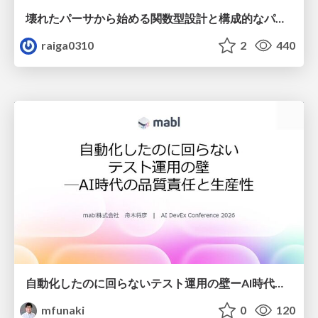
壊れたパーサから始める関数型設計と構成的なパーサ #fp_matsuri
raiga0310
2
440
自動化したのに回らないテスト運用の壁ーAI時代の品質責任と生産性
mfunaki
0
120