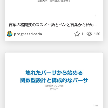
言葉の格闘技のススメ～紙とペンと言葉から始める、キャリアの描き方～
progresscicada
1
120