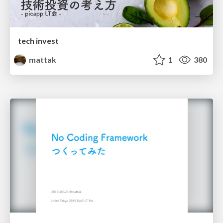
tech invest
mattak
1
380