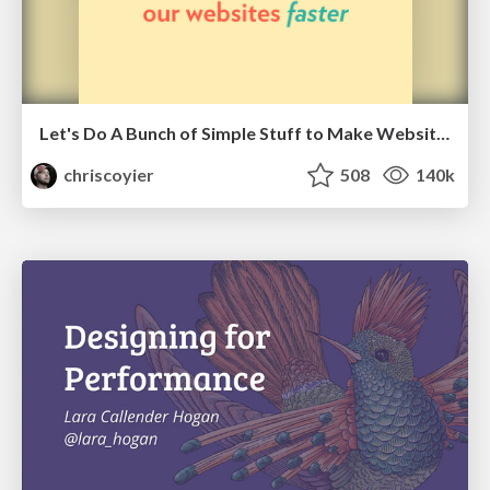
Let's Do A Bunch of Simple Stuff to Make Websites Faster
chriscoyier
508
140k