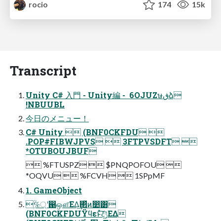
rocio
174
15k
Transcript
Unity C# ⼊⾨ - Unity編 -  6OJUZษڧձ
!NBUUBL
今⽇のメニュー！
C# Unity  (BNF0CKFDU 
.POP#FIBWJPVS  3FTPVSDFT 
*OTUBOUJBUF
 %FTUSPZ  $PNQPOFOU 
*OQVU  %FCVH  1SPpMF
1. GameObject
%্ۭؒʹ഑ஔ͞ΕΔ͢΂ͯͷ෺͸
(BNF0CKFDUΫϥεͱͯ͠දݱ͞ΕΔ