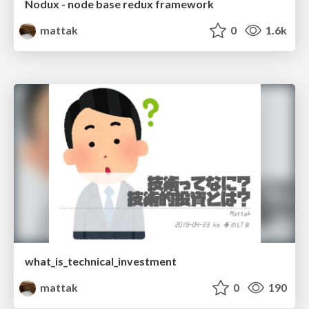
Nodux - node base redux framework
mattak
0
1.6k
what_is_technical_investment
mattak
0
190