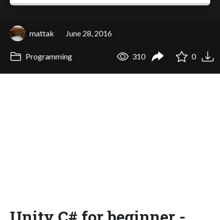
mattak
June 28, 2016
Programming
310
0
Unity C# for beginner -