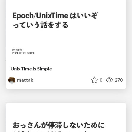
UnixTime is Simple
mattak
0
270