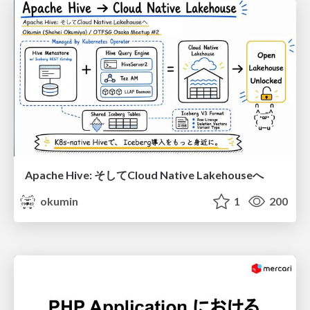
Apache Hive: そしてCloud Native Lakehouseへ
okumin
1
200