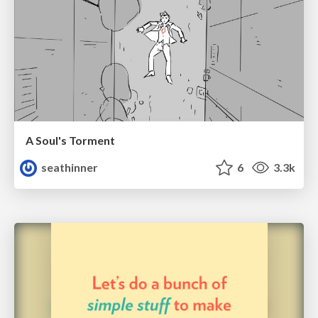
A Soul's Torment
seathinner
6
3.3k