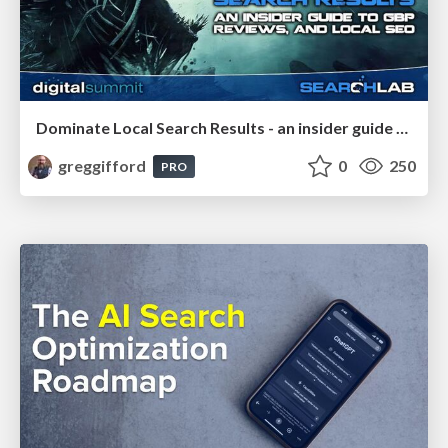
Dominate Local Search Results - an insider guide to GBP, reviews, and Local SEO
greggifford
0
250
PRO