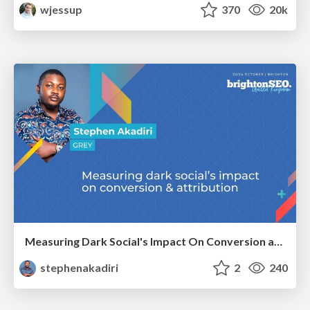
wjessup
370
20k
Measuring Dark Social's Impact On Conversion and Attribution
stephenakadiri
2
240