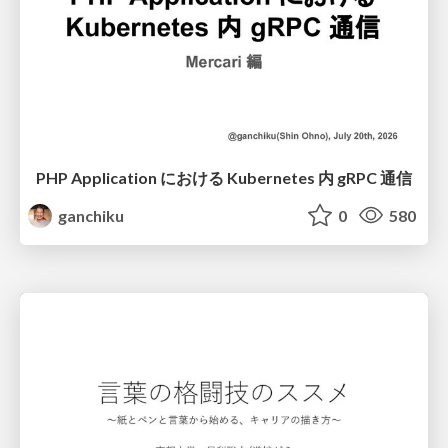
PHP Application における Kubernetes 内 gRPC 通信
ganchiku
0
580