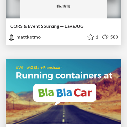
CQRS & Event Sourcing — LavaJUG
mattketmo
1
580