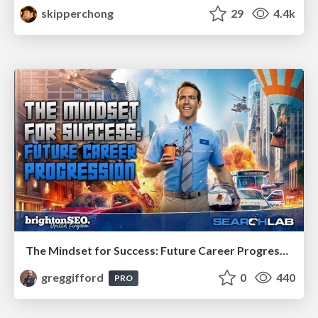
skipperchong
29
4.4k
The Mindset for Success: Future Career Progression
greggifford
0
440
PRO