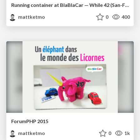
Running container at BlaBlaCar — While 42 (San-Francisco)
mattketmo
0
400
ForumPHP 2015
mattketmo
0
1k