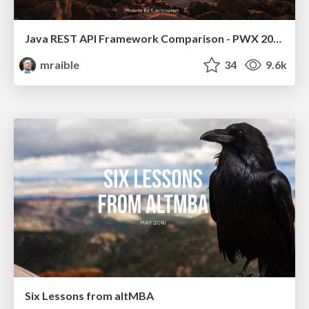
Java REST API Framework Comparison - PWX 2021
mraible
34
9.6k
Six Lessons from altMBA