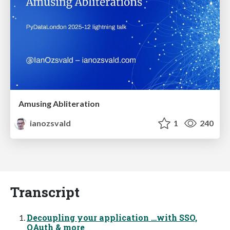
Amusing Abliteration
ianozsvald
1
240
Transcript
Decoupling your application …with SSO,
OAuth & more