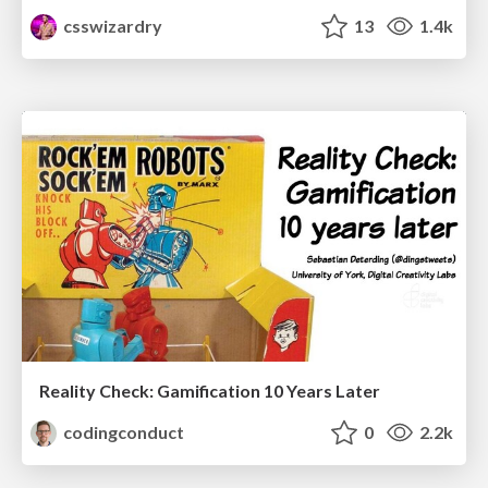
csswizardry
13
1.4k
Reality Check: Gamification 10 Years Later
codingconduct
0
2.2k