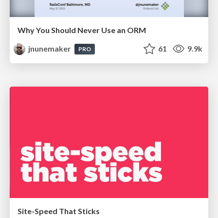
Why You Should Never Use an ORM
jnunemaker
61
9.9k
PRO
Site-Speed That Sticks