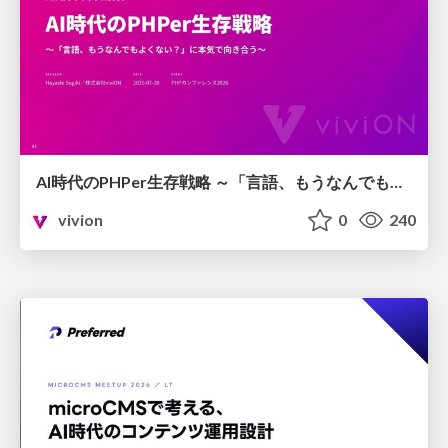
AI時代のPHPer生存戦略 ～「言語、もうなんでもよくない？」に本気で向き合う～
vivion
0
240