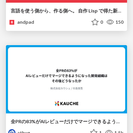
言語を使う側から、作る側へ。 自作 Lisp で得た新たな気づき。
andpad
0
150
全PRの83%がAIレビューだけでマージできるようになった開発組織はその後どうなったか
athug
1
1.5k