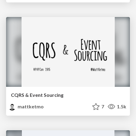
CQRS & Event Sourcing
mattketmo
7
1.5k