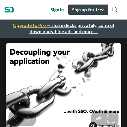
Sign in
Sign up for free
Upgrade to Pro
— share decks privately, control
downloads, hide ads and more …