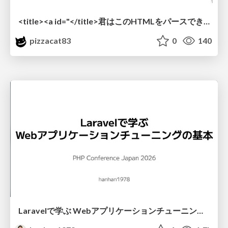
<title><a id="</title>君はこのHTMLをパースできるか"></a></title> #雑LT_study
pizzacat83
0
140
Laravelで学ぶ Webアプリケーションチューニング入門/web_application_tuning_101