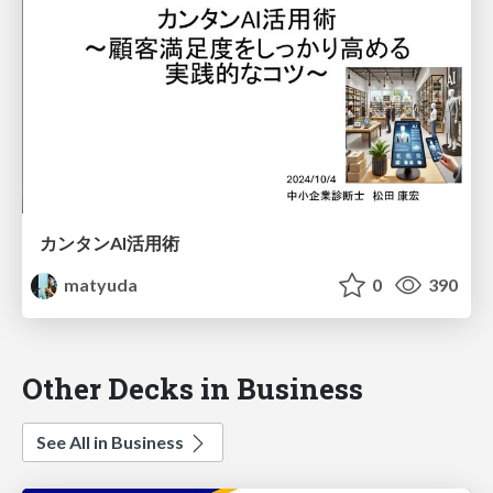
カンタンAI活用術
matyuda
0
390
Other Decks in Business
See All in Business