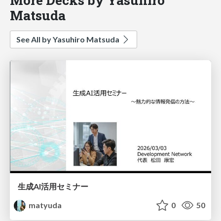
Matsuda
See All by Yasuhiro Matsuda
生成AI活用セミナー
matyuda
0
50