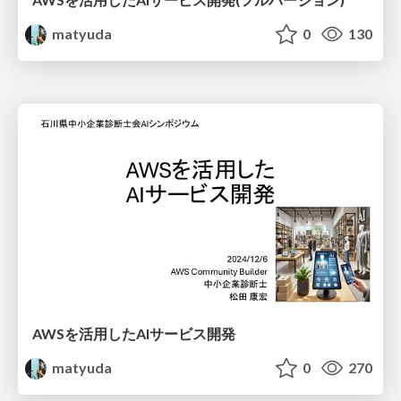
matyuda
0
130
AWSを活用したAIサービス開発
matyuda
0
270