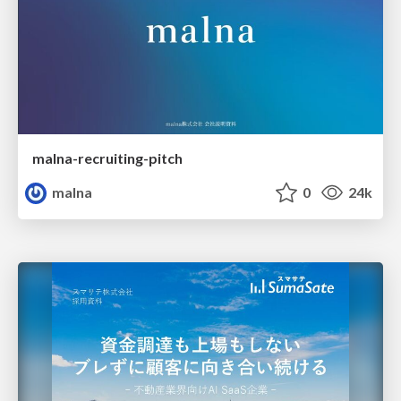
malna-recruiting-pitch
malna
0
24k