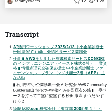
tammyeverts
12
1.2k
Transcript
AI活用ワークショップ 2025/2/13 中小企業診断士
松田 康宏 白山商工会議所サービス業部会
仕事 ▮ AWSを活用した辞書検索サービスDONGRI
の インフラエンジニア（イースト株式会社） 士業資
格 ▮ 情報処理安全確保支援士 中小企業診断士 ファ
イナンシャル・プランニング技能士2級（AFP） 主
な活動
▮ 石川県中小企業診断士会 AI研究会 AWS Community
Builder 白山市内の中学校PTA会長 座右の銘 ▮ 一塁ベ
ースを持って二塁に盗塁する 松田 康宏 まつだ やす
ひろ 2
経歴 比較.com株式会社 ／東京都 2005 年 4 月 ～