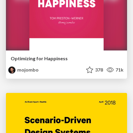
Optimizing for Happiness
mojombo
378
71k