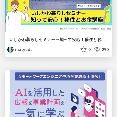
いしかわ暮らしセミナー～知って安心！移住とお金講座～
matyuda
0
290