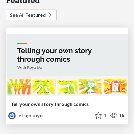
Featured
See All Featured
Tell your own story through comics
letsgokoyo
1
1k