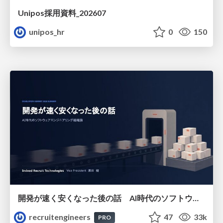
Unipos採用資料_202607
unipos_hr
0
150
開発が速く安くなった後の話 AI時代のソフトウェアエンジニアリング組織論 #devsumi
recruitengineers
47
33k
PRO