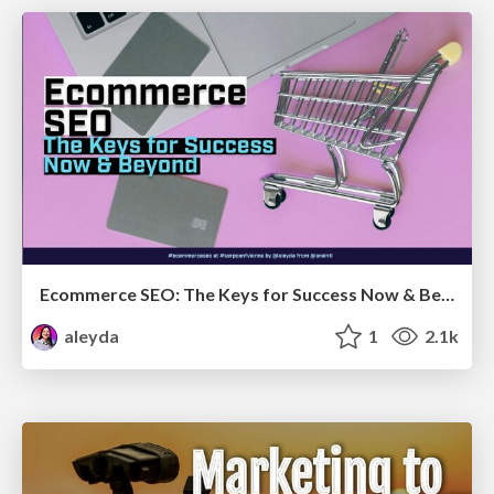
Ecommerce SEO: The Keys for Success Now & Beyond - #SERPConf2024
aleyda
1
2.1k