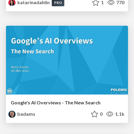
katarinadahlin
1
770
PRO
Google's AI Overviews - The New Search
badams
0
1.1k