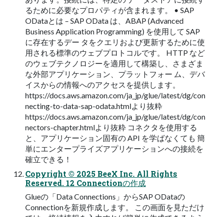
るために必要なプロパティが含まれます。 • SAP
ODataとは – SAP OData は、ABAP (Advanced
Business Application Programming) を使用して SAP
に存在するデー タをクエリおよび更新するために使
用される標準のウェブプロトコルです。 HTTP など
のウェブテクノロジーを適用して構築し、さまざま
な外部アプリケーション、プラットフォー ム、デバ
イスからの情報へのアクセスを提供します。
https://docs.aws.amazon.com/ja_jp/glue/latest/dg/con
necting-to-data-sap-odata.htmlより抜粋
https://docs.aws.amazon.com/ja_jp/glue/latest/dg/con
nectors-chapter.htmlより抜粋 コネクタを使用する
と、アプリケーション固有の API を学ばなくても 簡
単にエンタープライズアプリケーションへの接続を
確立できる！
Copyright © 2025 BeeX Inc. All Rights
Reserved. 12 Connectionの作成
Glueの「Data Connections」からSAP ODataの
Connectionを新規作成します。 この画面を見ただけ