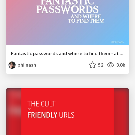
Fantastic passwords and where to find them - at NoRuKo
philnash
52
3.8k