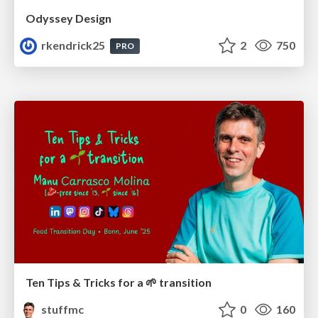
Odyssey Design
rkendrick25
2
750
PRO
Ten Tips & Tricks for a 🌱 transition
stuffmc
0
160