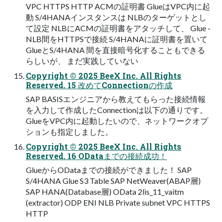
VPC HTTPS HTTP ACMの証明書 GlueはVPC内に起
動 S/4HANAインスタンスは NLBのターゲットとし
て設定 NLBにACMの証明書をアタッチして、 Glue -
NLB間をHTTPSで接続 S/4HANAに証明書を置いて
GlueとS/4HANA 間を直接暗号化することもできる
らしいが、 まだ実践していない
Copyright © 2025 BeeX Inc. All Rights
Reserved. 15 改めてConnectionの作成
SAP BASISエンジニアから教えてもらった接続情報
を入力して作成したConnectionは以下の通りです。
GlueをVPC内に起動したいので、ネットワークオプ
ションも指定しました。
Copyright © 2025 BeeX Inc. All Rights
Reserved. 16 ODataまでの接続成功！
GlueからODataまでの接続ができました！ SAP
S/4HANA Glue S3 Table SAP NetWeaver(ABAP層)
SAP HANA(Database層) OData 2lis_11_vaitm
(extractor) ODP ENI NLB Private subnet VPC HTTPS
HTTP