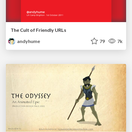
The Cult of Friendly URLs
andyhume
79
7k