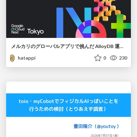
メルカリのグローバルアプリで挑んだ AlloyDB 運用と課題解決の実践記
hatappi
0
230