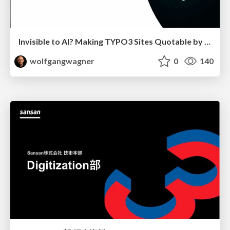
Invisible to AI? Making TYPO3 Sites Quotable by AI Search Systems
wolfgangwagner
0
140