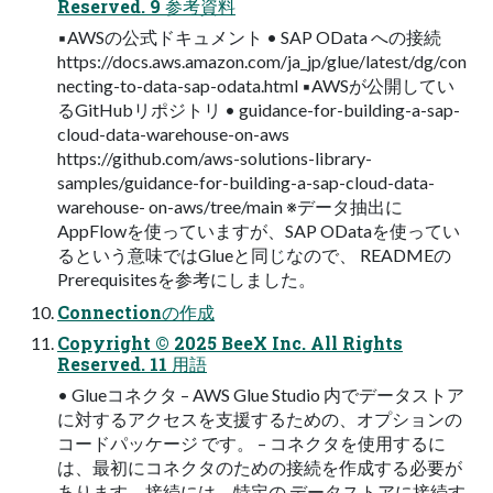
Reserved. 9 参考資料
▪AWSの公式ドキュメント • SAP OData への接続
https://docs.aws.amazon.com/ja_jp/glue/latest/dg/con
necting-to-data-sap-odata.html ▪AWSが公開してい
るGitHubリポジトリ • guidance-for-building-a-sap-
cloud-data-warehouse-on-aws
https://github.com/aws-solutions-library-
samples/guidance-for-building-a-sap-cloud-data-
warehouse- on-aws/tree/main ※データ抽出に
AppFlowを使っていますが、SAP ODataを使ってい
るという意味ではGlueと同じなので、 READMEの
Prerequisitesを参考にしました。
Connectionの作成
Copyright © 2025 BeeX Inc. All Rights
Reserved. 11 用語
• Glueコネクタ – AWS Glue Studio 内でデータストア
に対するアクセスを支援するための、オプションの
コードパッケージ です。 – コネクタを使用するに
は、最初にコネクタのための接続を作成する必要が
あります。接続には、特定の データストアに接続す