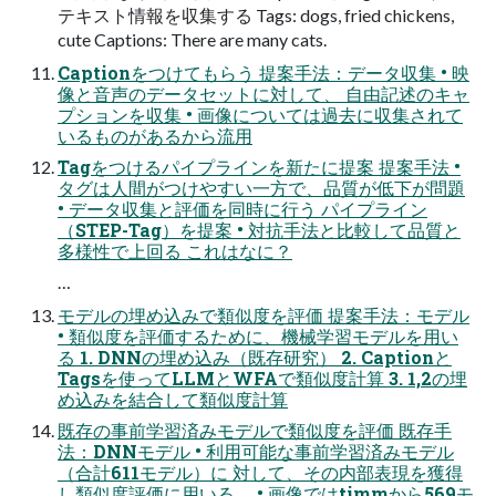
テキスト情報を収集する Tags: dogs, fried chickens,
cute Captions: There are many cats.
Captionをつけてもらう 提案手法：データ収集 • 映
像と音声のデータセットに対して、 自由記述のキャ
プションを収集 • 画像については過去に収集されて
いるものがあるから流用
Tagをつけるパイプラインを新たに提案 提案手法 •
タグは人間がつけやすい一方で、品質が低下が問題
• データ収集と評価を同時に行う パイプライン
（STEP-Tag）を提案 • 対抗手法と比較して品質と
多様性で上回る これはなに？
…
モデルの埋め込みで類似度を評価 提案手法：モデル
• 類似度を評価するために、機械学習モデルを用い
る 1. DNNの埋め込み（既存研究） 2. Captionと
Tagsを使ってLLMとWFAで類似度計算 3. 1,2の埋
め込みを結合して類似度計算
既存の事前学習済みモデルで類似度を評価 既存手
法：DNNモデル • 利用可能な事前学習済みモデル
（合計611モデル）に 対して、その内部表現を獲得
し類似度評価に用いる。 • 画像ではtimmから569モ