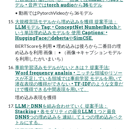
デル • 音声ではtorch audioから36モデル
• 動画ではPytorchVideoから36モデル
大規模言語モデルから埋め込みを獲得 提案手法：
LLMモデル Tag: • ConceptNet NumberBatchと
いう単語埋め込みモデルを 使用 Captions: •
HuggingFaceのdebertaやSimCSE,
BERTScoreを利用 • 埋め込みは後ろから二番目の埋
め込みを利用 画像： • （画像→キャプションモデル
を利用したがいまいち）
事前学習済みモデルがないときは？ 提案手法:
Word frequency analsis • ニッチな領域やリソー
スが不足している領域では事前学習 モデルを用いて
潜在表現の獲得ができない • TF-IDFのような文章だ
けで獲得できる中間表現を用いて、
埋め込み表現を獲得
LLMとDNNを組み合わせていく 提案手法：
Stacking • 各モダリティの最良LLM１つと最良
DNN5つの埋め込みを 連結して１つの埋め込みベク
トルにする。