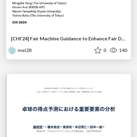
[CHI'24] Fair Machine Guidance to Enhance Fair Decision Making in Biased People
mei28
0
140