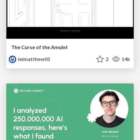
The Curse of the Amulet
leimatthew05
2
14k