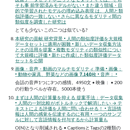
そも事 前学習済みモデルがない • また違う領域・目
的で学習されたモデルの埋め込み表現 は、人間と類
似評価の一致しない • さらに異なるモダリティ間の
類似度を調査した研究は
とても少ない この二つは似ている?
本研究の貢献 研究背景 • 人間の類似度評価を大規模
データセットに適用が困難 • 新しいデータ収集方法
とその活用を提案 • 複数モダリティの類似性につい
て大規模に評価 • 新たに作成した類似度評価データ
セットを公開
画像・音声・動画のマルチモダリティ 準備 • 画像：
• 動物や家具、野菜などの画像 7,140枚 • 音声： •
会話の音声1つに3つの感情。4950文 • 映像： • 200
の行動ラベルが存在。5000本使う
まずは人間の計算量を抑える 提案手法：データ収集
• 人間の一対比較がボトルネックで解消したい → テ
キストによる評価を人間に問い合わせる！ • 言語情
報は人間の感覚を伝達するのに有用 • 一つのサンプ
ルに対して言語情報を付与するから計算量も
O(N)となり削減される • CaptionsとTagsの2種類の