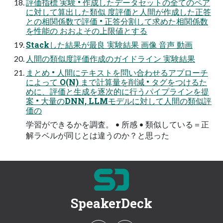
評価指標 実験 • 作成したデータセットの全てのペア
に対して算出した類似 度評価と人間が作成した正答
との相関係数で評価 • 正答分割して求めた相関係数
を性能の おおよその上限値とする
Stackした結果が最良 実験結果 画像 音声 動画
人間の類似度評価作成のガイドライン 実験結果
まとめ • 人間にテキストを問い合わせるアプローチ
によって O(N) まで計算量を削減 • タグをつけるた
めに、評価と生成を逐次的に行うパイプラインを提
案 • 大量のDNN, LLMモデルに対して人間の類似評
価の
学習ができるかを調査。 • 所感 • 類似している＝正
解ラベルが同じとは違うのか？と思った
SpeakerDeck