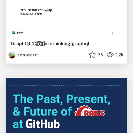
GraphQLの誤解/rethinking-graphql
sonatard
75
12k