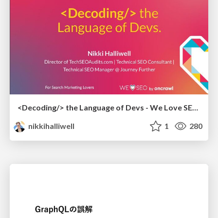
<Decoding/> the Language of Devs - We Love SEO 2024
nikkihalliwell
1
280