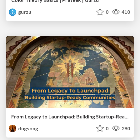
gurzu
0
410
From Legacy to Launchpad: Building Startup-Ready Communities
dugsong
0
290