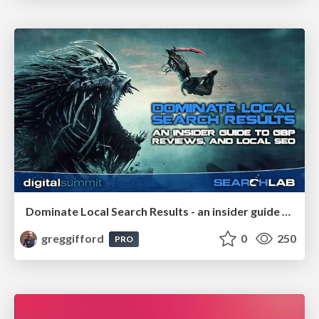
Dominate Local Search Results - an insider guide to GBP, reviews, and Local SEO
greggifford
0
250
PRO