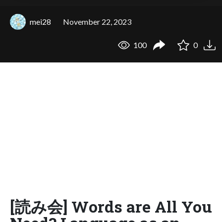
mei28
November 22, 2023
100
0
[読み会] Words are All You