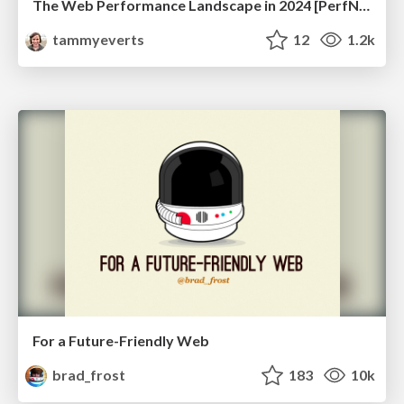
The Web Performance Landscape in 2024 [PerfNow 2024]
tammyeverts
12
1.2k
For a Future-Friendly Web
brad_frost
183
10k