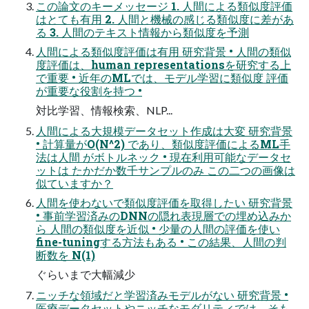
この論文のキーメッセージ 1. 人間による類似度評価
はとても有用 2. 人間と機械の感じる類似度に差があ
る 3. 人間のテキスト情報から類似度を予測
人間による類似度評価は有用 研究背景 • 人間の類似
度評価は、human representationsを研究する上
で重要 • 近年のMLでは、モデル学習に類似度 評価
が重要な役割を持つ •
対比学習、情報検索、NLP...
人間による大規模データセット作成は大変 研究背景
• 計算量がO(N^2) であり、類似度評価によるML手
法は人間 がボトルネック • 現在利用可能なデータセ
ットは たかだか数千サンプルのみ この二つの画像は
似ていますか？
人間を使わないで類似度評価を取得したい 研究背景
• 事前学習済みのDNNの隠れ表現層での埋め込みか
ら 人間の類似度を近似 • 少量の人間の評価を使い
fine-tuningする方法もある • この結果、人間の判
断数を N(1)
ぐらいまで大幅減少
ニッチな領域だと学習済みモデルがない 研究背景 •
医療データセットやニッチなモダリティでは、そも