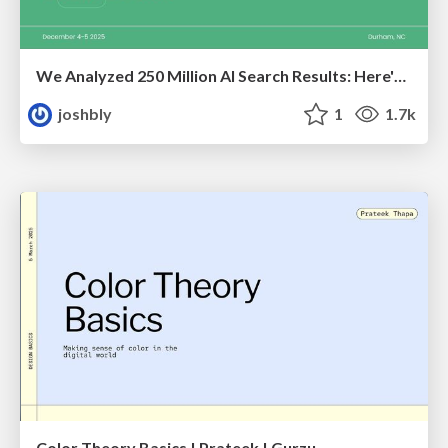
We Analyzed 250 Million AI Search Results: Here's What I Found
joshbly
1
1.7k
Color Theory Basics | Prateek | Gurzu