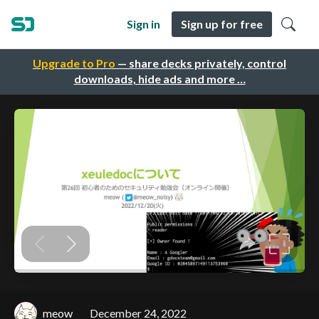
Sign in
Sign up for free
Upgrade to Pro
— share decks privately, control
downloads, hide ads and more …
meow
December 24, 2022