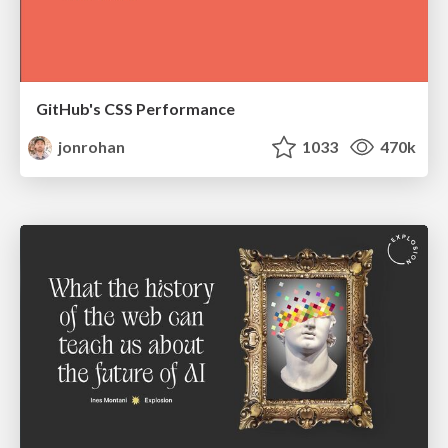
GitHub's CSS Performance
jonrohan
1033
470k