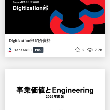
Digitization部 紹介資料
sansan33
2
7.7k
PRO