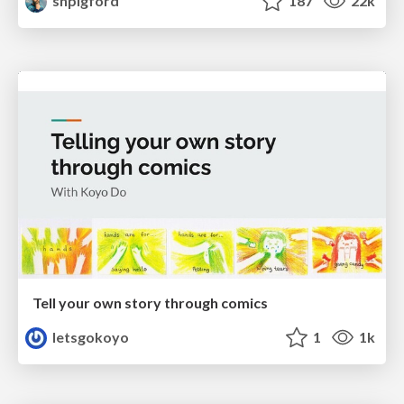
shpigford
187
22k
Tell your own story through comics
letsgokoyo
1
1k