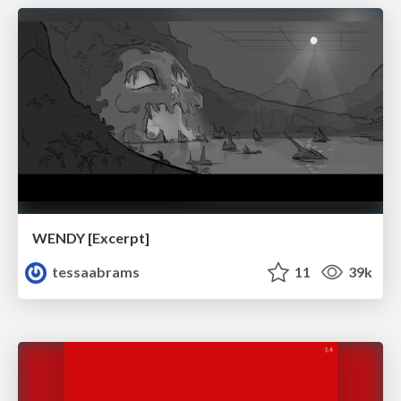
WENDY [Excerpt]
tessaabrams
11
39k