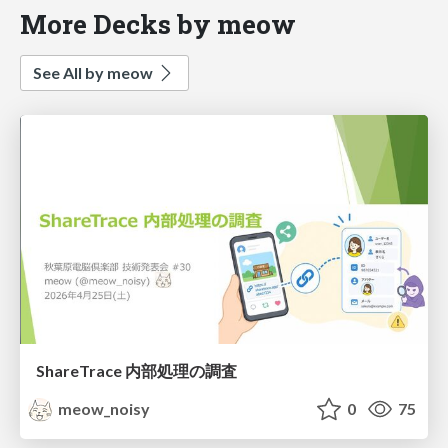
More Decks by meow
See All by meow
ShareTrace 内部処理の調査
meow_noisy
0
75