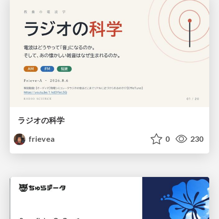
ラジオの科学
frievea
0
230