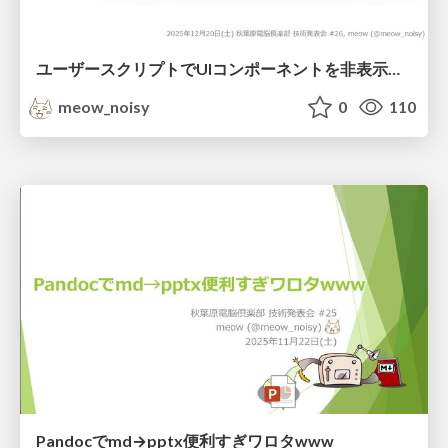
ユーザースクリプトでUIコンポーネントを非表示にするなど
meow_noisy
0
110
Pandocでmd→pptx便利すぎワロタwww