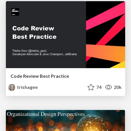
Code Review Best Practice
trishagee
74
20k