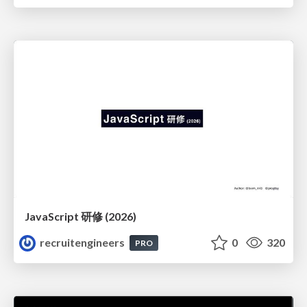
JavaScript 研修 (2026)
recruitengineers
0
320
PRO