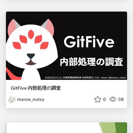
GitFive 内部処理の調査
meow_noisy
0
58