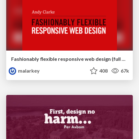
Fashionably flexible responsive web design (full day workshop)
malarkey
408
67k