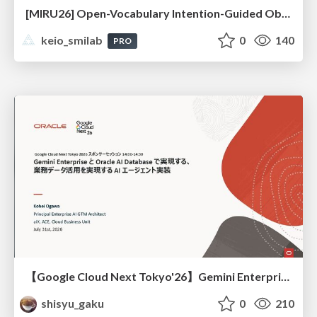
[MIRU26] Open-Vocabulary Intention-Guided Object Detection in Diverse Scenes
keio_smilab
0
140
PRO
【Google Cloud Next Tokyo'26】Gemini Enterprise と Oracle AI Database で実現する、 業務データ活用を実現する AI エージェント実装
shisyu_gaku
0
210