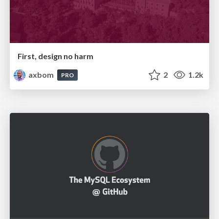
First, design no harm
axbom
2
1.2k
PRO