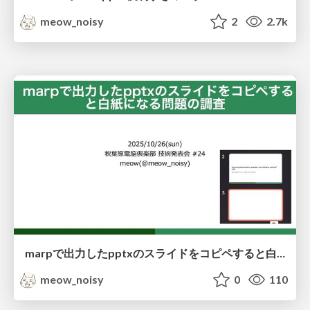
meow_noisy
2
2.7k
marpで出力したpptxのスライドをコピペすると白紙になる問題の調査
meow_noisy
0
110